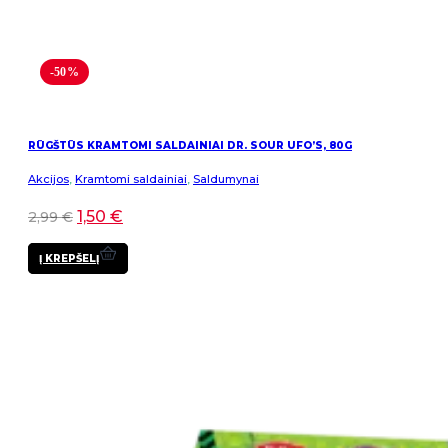
-50%
RŪGŠTŪS KRAMTOMI SALDAINIAI DR. SOUR UFO’S, 80G
Akcijos
,
Kramtomi saldainiai
,
Saldumynai
1,50
€
2,99
€
Į KREPŠELĮ