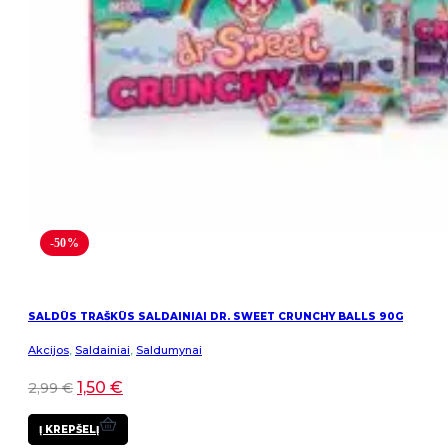
-50%
SALDŪS TRAŠKŪS SALDAINIAI DR. SWEET CRUNCHY BALLS 90G
Akcijos
,
Saldainiai
,
Saldumynai
1,50
€
2,99
€
Į KREPŠELĮ