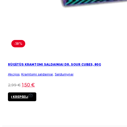
-50%
RŪGŠTŪS KRAMTOMI SALDAINIAI DR. SOUR CUBES, 80G
Akcijos
,
Kramtomi saldainiai
,
Saldumynai
1,50
€
2,99
€
Į KREPŠELĮ