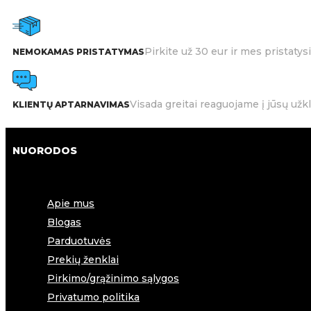
Pirkite už 30 eur ir mes pristat
NEMOKAMAS PRISTATYMAS
Visada greitai reaguojame į jūsų užk
KLIENTŲ APTARNAVIMAS
NUORODOS
Apie mus
Blogas
Parduotuvės
Prekių ženklai
Pirkimo/grąžinimo sąlygos
Privatumo politika