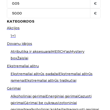
€
€
KATEGORIJOS
Akcijos
1+1
Dovanų idėjos
Atributika ir aksesuarai
MERCH'as
Mystery
box
Žaislai
Ekstremaliai aštru
Ekstremaliai aštrūs padažai
Ekstremaliai aštrūs
ramenai
Ekstremaliai aštrūs traškučiai
Gėrimai
Alkoholiniai gėrimai
Energiniai gėrimai
Gazuoti
gėrimai
Gėrimai be cukraus
Izotoniniai
gėrimai
Nealkoholiniai kokteiliai
Negazuoti gėrimai