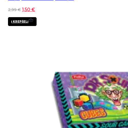
1,50
€
2,99
€
Į KREPŠELĮ