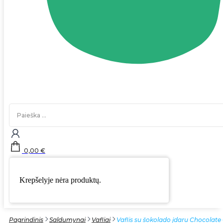
Search
...
0,00
€
Krepšelyje nėra produktų.
Pagrindinis
Saldumynai
Vafliai
Vaflis su šokolado įdaru Chocolate