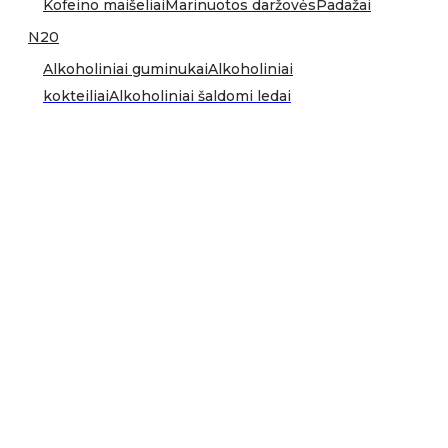
Kofeino maišeliai
Marinuotos daržovės
Padažai
N20
Alkoholiniai guminukai
Alkoholiniai
kokteiliai
Alkoholiniai šaldomi ledai