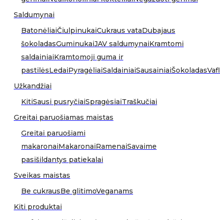
Saldumynai
Batonėliai
Čiulpinukai
Cukraus vata
Dubajaus
šokoladas
Guminukai
JAV saldumynai
Kramtomi
saldainiai
Kramtomoji guma ir
pastilės
Ledai
Pyragėliai
Saldainiai
Sausainiai
Šokoladas
Vafl
Užkandžiai
Kiti
Sausi pusryčiai
Spragėsiai
Traškučiai
Greitai paruošiamas maistas
Greitai paruošiami
makaronai
Makaronai
Ramenai
Savaime
pasišildantys patiekalai
Sveikas maistas
Be cukraus
Be glitimo
Veganams
Kiti produktai