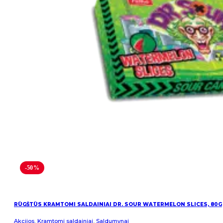
-50%
RŪGŠTŪS KRAMTOMI SALDAINIAI DR. SOUR WATERMELON SLICES, 80G
Akcijos
,
Kramtomi saldainiai
,
Saldumynai