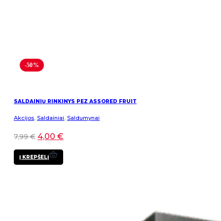
-50%
SALDAINIŲ RINKINYS PEZ ASSORED FRUIT
Akcijos
,
Saldainiai
,
Saldumynai
4,00
€
7,99
€
Į KREPŠELĮ