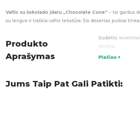
Vaflis su šokolado įdaru „Chocolate Cone“
– tai gardus d
su lengva ir traškia vaflio tekstūra. Šis desertas puikiai t
Sudėtis:
kvietiniai
Produkto
druska.
Aprašymas
Plačiau +
Sald
KATEGORIJOS:
Jums Taip Pat Gali Patikti: