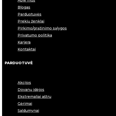
Apie mus
Blogas
Parduotuvės
Prekių ženklai
Pirkimo/grąžinimo sąlygos
Privatumo politika
Karjera
Kontaktai
PARDUOTUVĖ
Akcijos
Dovanų idėjos
Ekstremaliai aštru
Gėrimai
Saldumynai