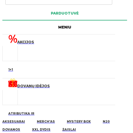
PARDUOTUVĖ
MENIU
AKCIJOS
1+1
DOVANŲ IDĖJOS
ATRIBUTIKA IR
AKSESUARAI
MERCH'AS
MYSTERY BOX
N20
DOVANOS
XXL DYDIS
ŽAISLAI