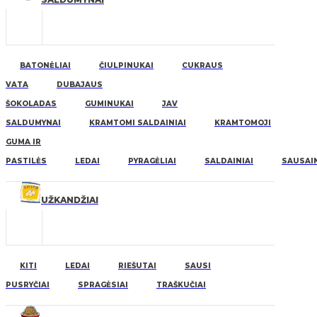
BATONĖLIAI
ČIULPINUKAI
CUKRAUS
VATA
DUBAJAUS
ŠOKOLADAS
GUMINUKAI
JAV
SALDUMYNAI
KRAMTOMI SALDAINIAI
KRAMTOMOJI
GUMA IR
PASTILĖS
LEDAI
PYRAGĖLIAI
SALDAINIAI
SAUSAIN
UŽKANDŽIAI
KITI
LEDAI
RIEŠUTAI
SAUSI
PUSRYČIAI
SPRAGĖSIAI
TRAŠKUČIAI