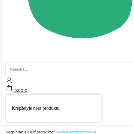
Search
...
0,00
€
Krepšelyje nėra produktų.
Pagrindinis
Kiti produktai
Marinuotos daržovės