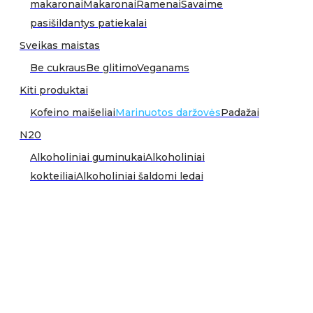
makaronai
Makaronai
Ramenai
Savaime
pasišildantys patiekalai
Sveikas maistas
Be cukraus
Be glitimo
Veganams
Kiti produktai
Kofeino maišeliai
Marinuotos daržovės
Padažai
N20
Alkoholiniai guminukai
Alkoholiniai
kokteiliai
Alkoholiniai šaldomi ledai