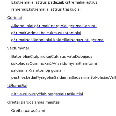
Ekstremaliai aštrūs padažai
Ekstremaliai aštrūs
ramenai
Ekstremaliai aštrūs traškučiai
Gėrimai
Alkoholiniai gėrimai
Energiniai gėrimai
Gazuoti
gėrimai
Gėrimai be cukraus
Izotoniniai
gėrimai
Nealkoholiniai kokteiliai
Negazuoti gėrimai
Saldumynai
Batonėliai
Čiulpinukai
Cukraus vata
Dubajaus
šokoladas
Guminukai
JAV saldumynai
Kramtomi
saldainiai
Kramtomoji guma ir
pastilės
Ledai
Pyragėliai
Saldainiai
Sausainiai
Šokoladas
Vafl
Užkandžiai
Kiti
Sausi pusryčiai
Spragėsiai
Traškučiai
Greitai paruošiamas maistas
Greitai paruošiami