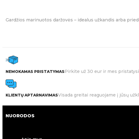
Gardžios marinuotos daržovės – idealus užkandis arba prieda
Pirkite už 30 eur ir mes pristat
NEMOKAMAS PRISTATYMAS
Visada greitai reaguojame į jūsų užk
KLIENTŲ APTARNAVIMAS
NUORODOS