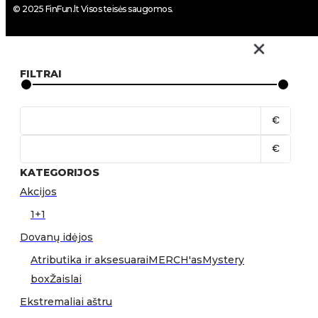
© 2025 FinFun.lt Visos teisės saugomos.
FILTRAI
€
€
KATEGORIJOS
Akcijos
1+1
Dovanų idėjos
Atributika ir aksesuarai
MERCH'as
Mystery
box
Žaislai
Ekstremaliai aštru