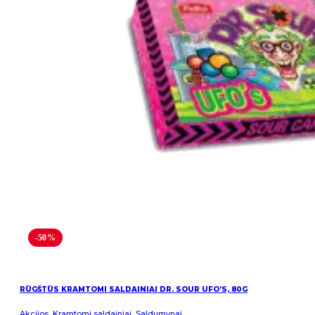
-50%
RŪGŠTŪS KRAMTOMI SALDAINIAI DR. SOUR UFO’S, 80G
Akcijos
,
Kramtomi saldainiai
,
Saldumynai