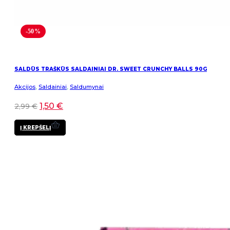
-50%
SALDŪS TRAŠKŪS SALDAINIAI DR. SWEET CRUNCHY BALLS 90G
Akcijos
,
Saldainiai
,
Saldumynai
1,50
€
2,99
€
Į KREPŠELĮ