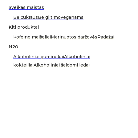
Sveikas maistas
Be cukraus
Be glitimo
Veganams
Kiti produktai
Kofeino maišeliai
Marinuotos daržovės
Padažai
N20
Alkoholiniai guminukai
Alkoholiniai
kokteiliai
Alkoholiniai šaldomi ledai