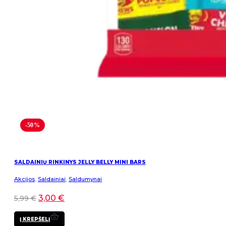
-50%
SALDAINIŲ RINKINYS JELLY BELLY MINI BARS
Akcijos
,
Saldainiai
,
Saldumynai
3,00
€
5,99
€
Į KREPŠELĮ