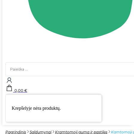
Search
...
0,00
€
Krepšelyje nėra produktų.
Pagrindinis
Saldumynai
Kramtomoji guma ir pastilės
Kamtomoji 