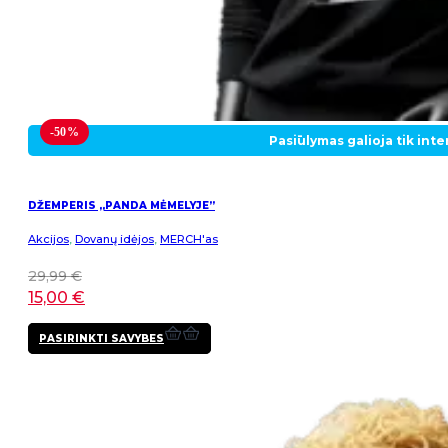
-50%
Pasiūlymas galioja tik int
DŽEMPERIS „PANDA MĖMELYJE”
Akcijos
,
Dovanų idėjos
,
MERCH'as
29,99
€
15,00
€
This
PASIRINKTI SAVYBES
product
has
multiple
variants.
The
options