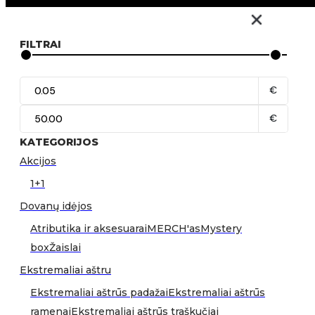
FILTRAI
€
€
KATEGORIJOS
Akcijos
1+1
Dovanų idėjos
Atributika ir aksesuarai
MERCH'as
Mystery
box
Žaislai
Ekstremaliai aštru
Ekstremaliai aštrūs padažai
Ekstremaliai aštrūs
ramenai
Ekstremaliai aštrūs traškučiai