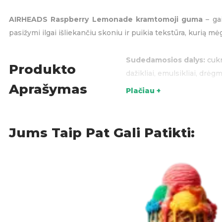
AIRHEADS Raspberry Lemonade kramtomoji guma
– gai
pasižymi ilgai išliekančiu skoniu ir puikia tekstūra, kurią mėg
Sudedamosios dalys:
cukr
Produkto
dažikliai, emulsikliai, drė
Aprašymas
Plačiau +
Akcijos
,
Kramt
KATEGORIJOS:
Jums Taip Pat Gali Patikti: