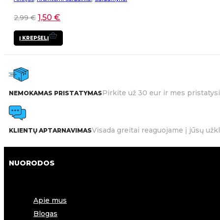
1,50
€
2,99
€
Į KREPŠELĮ
Pirkite už 30 eur ir mes pristat
NEMOKAMAS PRISTATYMAS
Visada greitai reaguojame į jūsų užk
KLIENTŲ APTARNAVIMAS
NUORODOS
Apie mus
Blogas