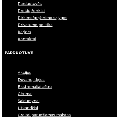
Parduotuvės
Prekių ženklai
Pirkimo/grąžinimo sąlygos
Privatumo politika
Karjera
Kontaktai
PARDUOTUVĖ
Akcijos
Dovanų idėjos
Ekstremaliai aštru
Gėrimai
Saldumynai
Užkandžiai
Greitai paruošiamas maistas