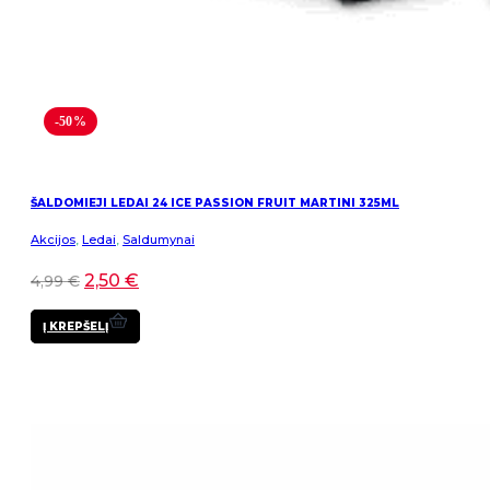
-50%
ŠALDOMIEJI LEDAI 24 ICE PASSION FRUIT MARTINI 325ML
Akcijos
,
Ledai
,
Saldumynai
2,50
€
4,99
€
Į KREPŠELĮ