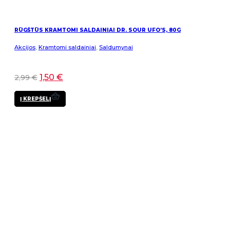
RŪGŠTŪS KRAMTOMI SALDAINIAI DR. SOUR UFO’S, 80G
Akcijos
,
Kramtomi saldainiai
,
Saldumynai
1,50
€
2,99
€
Į KREPŠELĮ