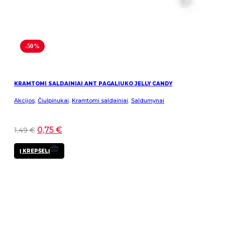
-50%
KRAMTOMI SALDAINIAI ANT PAGALIUKO JELLY CANDY
Akcijos
,
Čiulpinukai
,
Kramtomi saldainiai
,
Saldumynai
0,75
€
1,49
€
Į KREPŠELĮ