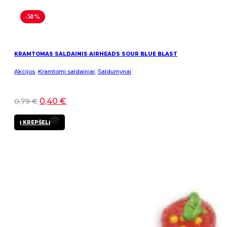
-50%
KRAMTOMAS SALDAINIS AIRHEADS SOUR BLUE BLAST
Akcijos
,
Kramtomi saldainiai
,
Saldumynai
0,40
€
0,79
€
Į KREPŠELĮ