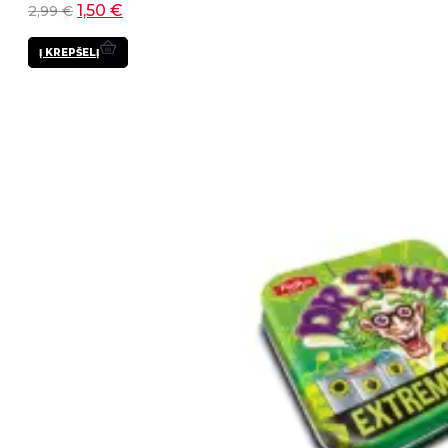
1,50
€
2,99
€
Į KREPŠELĮ