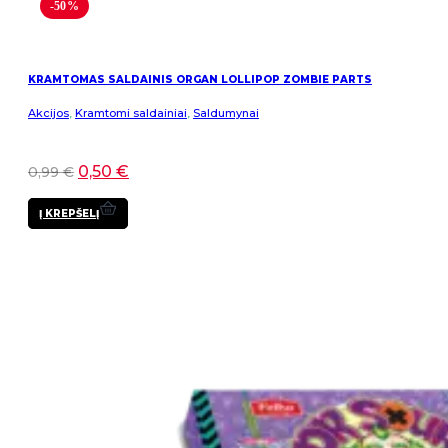
-50%
KRAMTOMAS SALDAINIS ORGAN LOLLIPOP ZOMBIE PARTS
Akcijos
,
Kramtomi saldainiai
,
Saldumynai
0,50
€
0,99
€
Į KREPŠELĮ