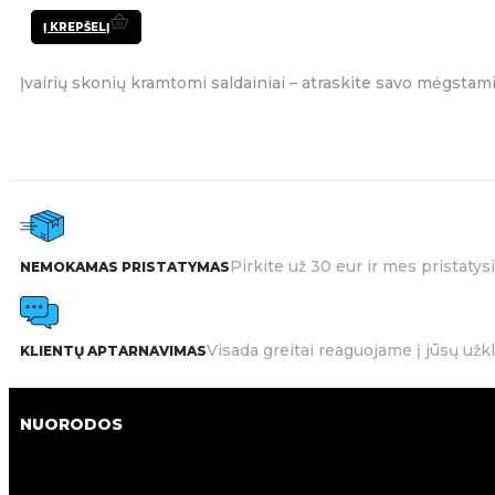
Į KREPŠELĮ
Įvairių skonių kramtomi saldainiai – atraskite savo mėgstam
Pirkite už 30 eur ir mes pristat
NEMOKAMAS PRISTATYMAS
Visada greitai reaguojame į jūsų užk
KLIENTŲ APTARNAVIMAS
NUORODOS