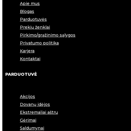
Apie mus
Blogas
Parduotuvės
Prekių ženklai
Pirkimo/grąžinimo sąlygos
Privatumo politika
Karjera
Kontaktai
PARDUOTUVĖ
Akcijos
Dovanų idėjos
Ekstremaliai aštru
Gėrimai
Saldumynai