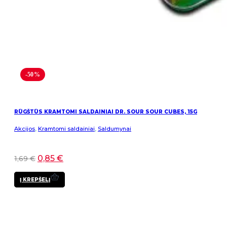
-50%
RŪGŠTŪS KRAMTOMI SALDAINIAI DR. SOUR SOUR CUBES, 15G
Akcijos
,
Kramtomi saldainiai
,
Saldumynai
0,85
€
1,69
€
Į KREPŠELĮ