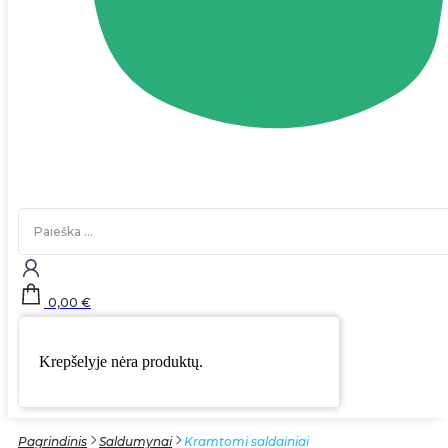
Search
...
0,00
€
Krepšelyje nėra produktų.
Pagrindinis
Saldumynai
Kramtomi saldainiai