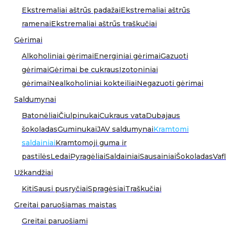
Ekstremaliai aštrūs padažai
Ekstremaliai aštrūs
ramenai
Ekstremaliai aštrūs traškučiai
Gėrimai
Alkoholiniai gėrimai
Energiniai gėrimai
Gazuoti
gėrimai
Gėrimai be cukraus
Izotoniniai
gėrimai
Nealkoholiniai kokteiliai
Negazuoti gėrimai
Saldumynai
Batonėliai
Čiulpinukai
Cukraus vata
Dubajaus
šokoladas
Guminukai
JAV saldumynai
Kramtomi
saldainiai
Kramtomoji guma ir
pastilės
Ledai
Pyragėliai
Saldainiai
Sausainiai
Šokoladas
Vafl
Užkandžiai
Kiti
Sausi pusryčiai
Spragėsiai
Traškučiai
Greitai paruošiamas maistas
Greitai paruošiami