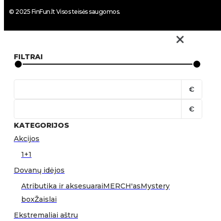
© 2025 FinFun.lt Visos teisės saugomos.
FILTRAI
€
€
KATEGORIJOS
Akcijos
1+1
Dovanų idėjos
Atributika ir aksesuarai
MERCH'as
Mystery
box
Žaislai
Ekstremaliai aštru