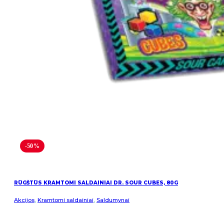
-50%
RŪGŠTŪS KRAMTOMI SALDAINIAI DR. SOUR CUBES, 80G
Akcijos
,
Kramtomi saldainiai
,
Saldumynai