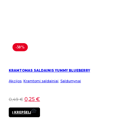
-50%
KRAMTOMAS SALDAINIS YUMMY BLUEBERRY
Akcijos
,
Kramtomi saldainiai
,
Saldumynai
0,25
€
0,49
€
Į KREPŠELĮ