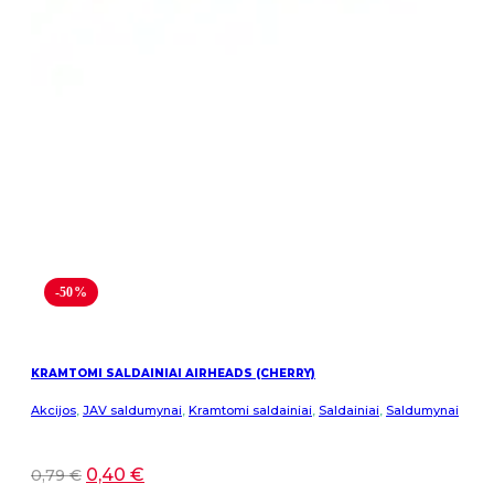
-50%
KRAMTOMI SALDAINIAI AIRHEADS (CHERRY)
Akcijos
,
JAV saldumynai
,
Kramtomi saldainiai
,
Saldainiai
,
Saldumynai
0,40
€
0,79
€