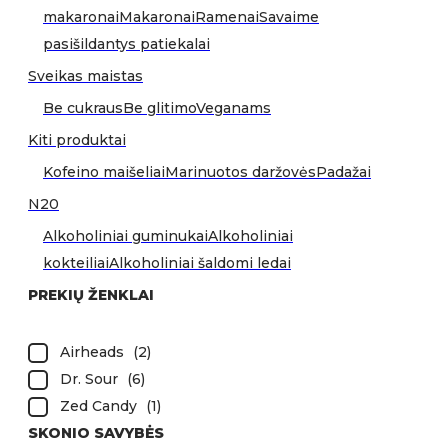
makaronai
Makaronai
Ramenai
Savaime
pasišildantys patiekalai
Sveikas maistas
Be cukraus
Be glitimo
Veganams
Kiti produktai
Kofeino maišeliai
Marinuotos daržovės
Padažai
N20
Alkoholiniai guminukai
Alkoholiniai
kokteiliai
Alkoholiniai šaldomi ledai
PREKIŲ ŽENKLAI
Airheads
(
2
)
Dr. Sour
(
6
)
Zed Candy
(
1
)
SKONIO SAVYBĖS