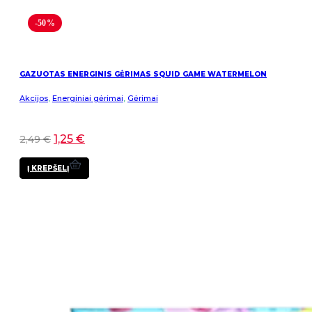
-50%
GAZUOTAS ENERGINIS GĖRIMAS SQUID GAME WATERMELON
Akcijos
,
Energiniai gėrimai
,
Gėrimai
1,25
€
2,49
€
Į KREPŠELĮ