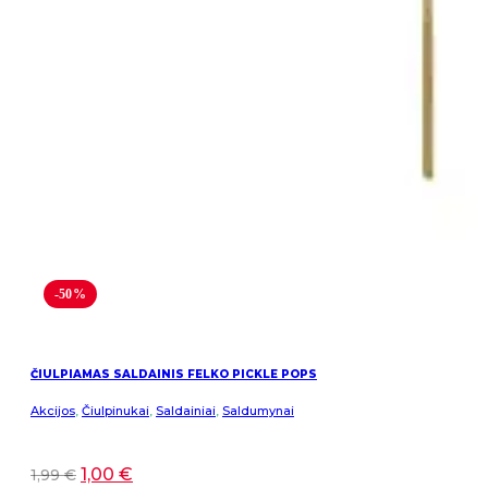
-50%
ČIULPIAMAS SALDAINIS FELKO PICKLE POPS
Akcijos
,
Čiulpinukai
,
Saldainiai
,
Saldumynai
1,00
€
1,99
€