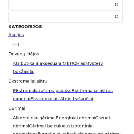
€
€
KATEGORIJOS
Akcijos
1+1
Dovanų idėjos
Atributika ir aksesuarai
MERCH'as
Mystery
box
Žaislai
Ekstremaliai aštru
Ekstremaliai aštrūs padažai
Ekstremaliai aštrūs
ramenai
Ekstremaliai aštrūs traškučiai
Gėrimai
Alkoholiniai gėrimai
Energiniai gėrimai
Gazuoti
gėrimai
Gėrimai be cukraus
Izotoniniai
gėrimai
Nealkoholiniai kokteiliai
Negazuoti gėrimai