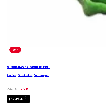
-50%
GUMINUKAS DR. SOUR 1M ROLL
Akcijos
,
Guminukai
,
Saldumynai
1,25
€
2,49
€
Į KREPŠELĮ