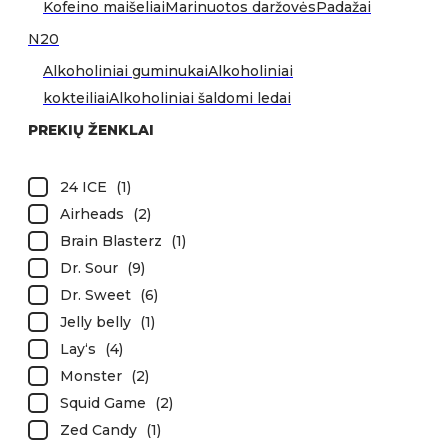
Kofeino maišeliai
Marinuotos daržovės
Padažai
N20
Alkoholiniai guminukai
Alkoholiniai
kokteiliai
Alkoholiniai šaldomi ledai
PREKIŲ ŽENKLAI
24 ICE
(
1
)
Airheads
(
2
)
Brain Blasterz
(
1
)
Dr. Sour
(
9
)
Dr. Sweet
(
6
)
Jelly belly
(
1
)
Lay‘s
(
4
)
Monster
(
2
)
Squid Game
(
2
)
Zed Candy
(
1
)