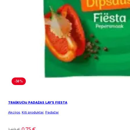
-50%
TRAŠKUČIŲ PADAŽAS LAY’S FIESTA
Akcijos
,
Kiti produktai
,
Padažai
0,75
€
1,49
€