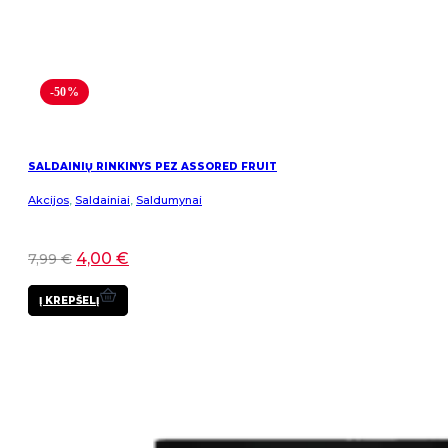
-50%
SALDAINIŲ RINKINYS PEZ ASSORED FRUIT
Akcijos
,
Saldainiai
,
Saldumynai
4,00
€
7,99
€
Į KREPŠELĮ