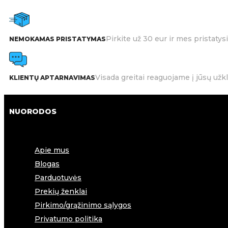
Pirkite už 30 eur ir mes pristat
NEMOKAMAS PRISTATYMAS
Visada greitai reaguojame į jūsų užk
KLIENTŲ APTARNAVIMAS
NUORODOS
Apie mus
Blogas
Parduotuvės
Prekių ženklai
Pirkimo/grąžinimo sąlygos
Privatumo politika