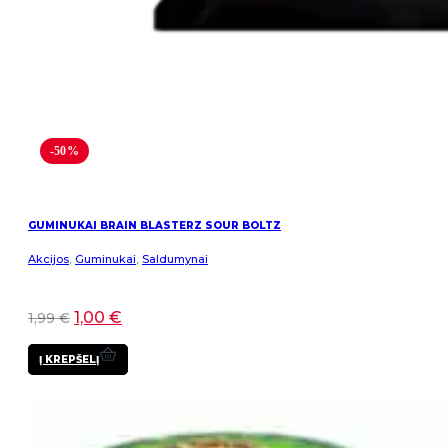
-50%
GUMINUKAI BRAIN BLASTERZ SOUR BOLTZ
Akcijos
,
Guminukai
,
Saldumynai
1,00
€
1,99
€
Į KREPŠELĮ