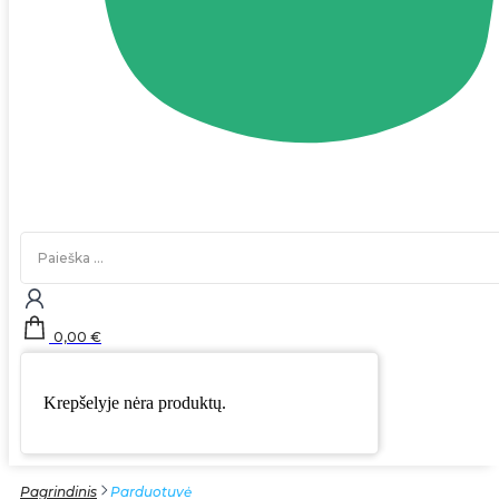
Search
...
0,00
€
Krepšelyje nėra produktų.
Pagrindinis
Parduotuvė