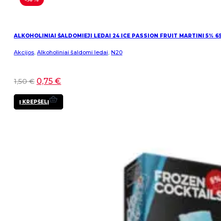
ALKOHOLINIAI ŠALDOMIEJI LEDAI 24 ICE PASSION FRUIT MARTINI 5% 6
Akcijos
,
Alkoholiniai šaldomi ledai
,
N20
0,75
€
1,50
€
Į KREPŠELĮ