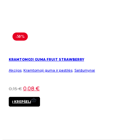
-50%
KRAMTOMOJI GUMA FRUIT STRAWBERRY
Akcijos
,
Kramtomoji guma ir pastilės
,
Saldumynai
0,08
€
0,15
€
Į KREPŠELĮ