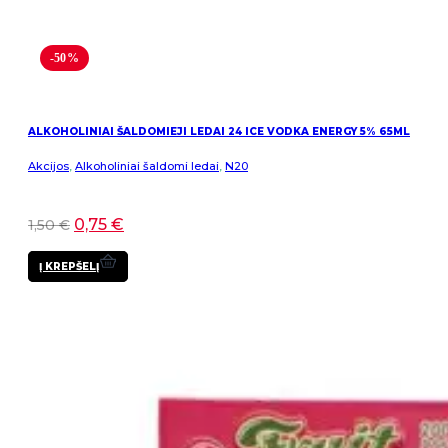
-50%
ALKOHOLINIAI ŠALDOMIEJI LEDAI 24 ICE VODKA ENERGY 5% 65ML
Akcijos
,
Alkoholiniai šaldomi ledai
,
N20
0,75
€
1,50
€
Į KREPŠELĮ