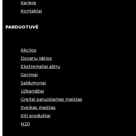
Karjera
Kontaktai
PARDUOTUVĖ
Akcijos
Dovanų idėjos
Ekstremaliai aštru
Gėrimai
Saldumynai
Užkandžiai
Greitai paruošiamas maistas
Sveikas maistas
Kiti produktai
N20