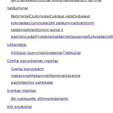
Saldumynai
Batonėliai
Čiulpinukai
Cukraus vata
Dubajaus
šokoladas
Guminukai
JAV saldumynai
Kramtomi
saldainiai
Kramtomoji guma ir
pastilės
Ledai
Pyragėliai
Saldainiai
Sausainiai
Šokoladas
Vafl
Užkandžiai
Kiti
Sausi pusryčiai
Spragėsiai
Traškučiai
Greitai paruošiamas maistas
Greitai paruošiami
makaronai
Makaronai
Ramenai
Savaime
pasišildantys patiekalai
Sveikas maistas
Be cukraus
Be glitimo
Veganams
Kiti produktai