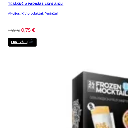
TRAŠKUČIŲ PADAŽAS LAY’S AIOLI
Akcijos
,
Kiti produktai
,
Padažai
0,75
€
1,49
€
Į KREPŠELĮ