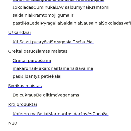
šokoladas
Guminukai
JAV saldumynai
Kramtomi
saldainiai
Kramtomoji guma ir
pastilės
Ledai
Pyragėliai
Saldainiai
Sausainiai
Šokoladas
Vafl
Užkandžiai
Kiti
Sausi pusryčiai
Spragėsiai
Traškučiai
Greitai paruošiamas maistas
Greitai paruošiami
makaronai
Makaronai
Ramenai
Savaime
pasišildantys patiekalai
Sveikas maistas
Be cukraus
Be glitimo
Veganams
Kiti produktai
Kofeino maišeliai
Marinuotos daržovės
Padažai
N20