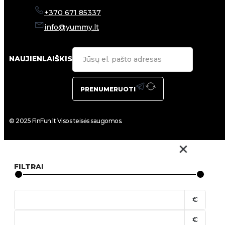
+370 671 85337
info@yummy.lt
NAUJIENLAIŠKIS
PRENUMERUOTI
© 2025 FinFun.lt Visos teisės saugomos.
FILTRAI
€
€