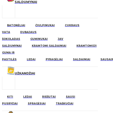
SALDUMYNAI
BATONĖLIAI
ČIULPINUKAI
CUKRAUS
VATA
DUBAJAUS
ŠOKOLADAS
GUMINUKAI
JAV
SALDUMYNAI
KRAMTOMI SALDAINIAI
KRAMTOMOJI
GUMA IR
PASTILĖS
LEDAI
PYRAGĖLIAI
SALDAINIAI
SAUSAIN
UŽKANDŽIAI
KITI
LEDAI
RIEŠUTAI
SAUSI
PUSRYČIAI
SPRAGĖSIAI
TRAŠKUČIAI