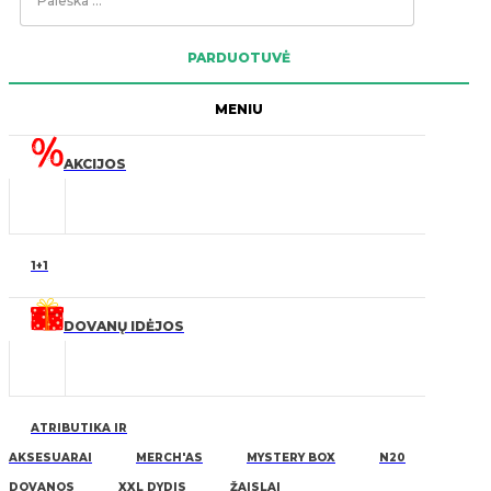
...
PARDUOTUVĖ
MENIU
AKCIJOS
1+1
DOVANŲ IDĖJOS
ATRIBUTIKA IR
AKSESUARAI
MERCH'AS
MYSTERY BOX
N20
DOVANOS
XXL DYDIS
ŽAISLAI