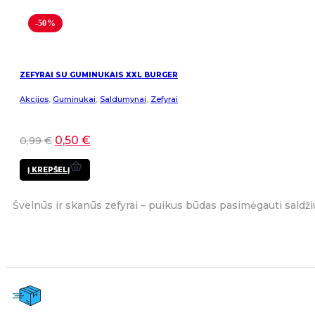
-50%
ZEFYRAI SU GUMINUKAIS XXL BURGER
Akcijos
,
Guminukai
,
Saldumynai
,
Zefyrai
0,50
€
0,99
€
Į KREPŠELĮ
Švelnūs ir skanūs zefyrai – puikus būdas pasimėgauti saldž