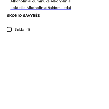
Alkoholiniai guminukai
Alkoholiniai
kokteiliai
Alkoholiniai šaldomi ledai
SKONIO SAVYBĖS
Saldu
(
1
)