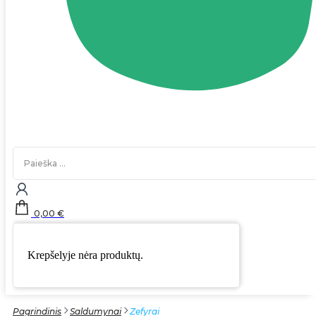
Search
...
0,00
€
Krepšelyje nėra produktų.
Pagrindinis
Saldumynai
Zefyrai