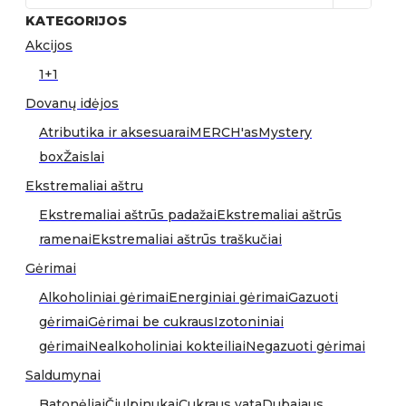
KATEGORIJOS
Akcijos
1+1
Dovanų idėjos
Atributika ir aksesuarai
MERCH'as
Mystery
box
Žaislai
Ekstremaliai aštru
Ekstremaliai aštrūs padažai
Ekstremaliai aštrūs
ramenai
Ekstremaliai aštrūs traškučiai
Gėrimai
Alkoholiniai gėrimai
Energiniai gėrimai
Gazuoti
gėrimai
Gėrimai be cukraus
Izotoniniai
gėrimai
Nealkoholiniai kokteiliai
Negazuoti gėrimai
Saldumynai
Batonėliai
Čiulpinukai
Cukraus vata
Dubajaus