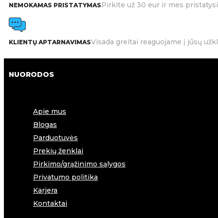
Pirkite už 30 eur ir mes pristat
NEMOKAMAS PRISTATYMAS
Visada greitai reaguojame į jūsų užk
KLIENTŲ APTARNAVIMAS
NUORODOS
Apie mus
Blogas
Parduotuvės
Prekių ženklai
Pirkimo/grąžinimo sąlygos
Privatumo politika
Karjera
Kontaktai