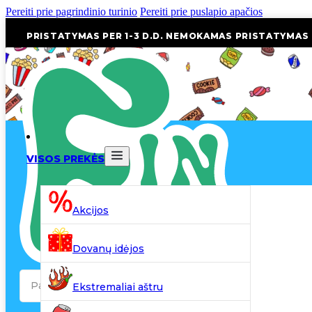
Pereiti prie pagrindinio turinio
Pereiti prie puslapio apačios
PRISTATYMAS PER 1-3 D.D. NEMOKAMAS PRISTATYMAS
VISOS PREKĖS
Akcijos
Dovanų idėjos
Search
Ekstremaliai aštru
...