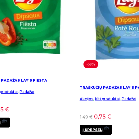
-50%
 PADAŽAS LAY’S FIESTA
TRAŠKUČIŲ PADAŽAS LAY’S 
i produktai
,
Padažai
Akcijos
,
Kiti produktai
,
Padažai
75
€
0,75
€
1,49
€
Į
Į KREPŠELĮ