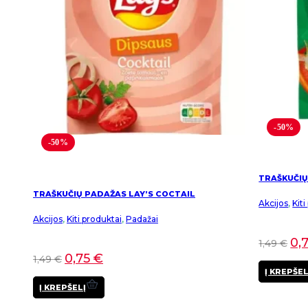
-50%
-50%
TRAŠKUČIŲ
TRAŠKUČIŲ PADAŽAS LAY’S COCTAIL
Akcijos
,
Kit
Akcijos
,
Kiti produktai
,
Padažai
0,
1,49
€
0,75
€
1,49
€
Į KREPŠEL
Į KREPŠELĮ