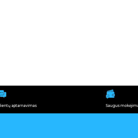
lientų aptarnavimas
Saugus mokėjim