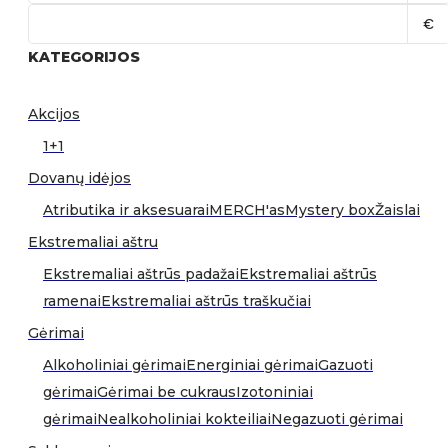
€
KATEGORIJOS
Akcijos
1+1
Dovanų idėjos
Atributika ir aksesuarai
MERCH'as
Mystery box
Žaislai
Ekstremaliai aštru
Ekstremaliai aštrūs padažai
Ekstremaliai aštrūs
ramenai
Ekstremaliai aštrūs traškučiai
Gėrimai
Alkoholiniai gėrimai
Energiniai gėrimai
Gazuoti
gėrimai
Gėrimai be cukraus
Izotoniniai
gėrimai
Nealkoholiniai kokteiliai
Negazuoti gėrimai