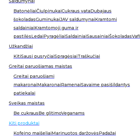
Saldumynai
Batonėliai
Čiulpinukai
Cukraus vata
Dubajaus
šokoladas
Guminukai
JAV saldumynai
Kramtomi
saldainiai
Kramtomoji guma ir
pastilės
Ledai
Pyragėliai
Saldainiai
Sausainiai
Šokoladas
Vafl
Užkandžiai
Kiti
Sausi pusryčiai
Spragėsiai
Traškučiai
Greitai paruošiamas maistas
Greitai paruošiami
makaronai
Makaronai
Ramenai
Savaime pasišildantys
patiekalai
Sveikas maistas
Be cukraus
Be glitimo
Veganams
Kiti produktai
Kofeino maišeliai
Marinuotos daržovės
Padažai