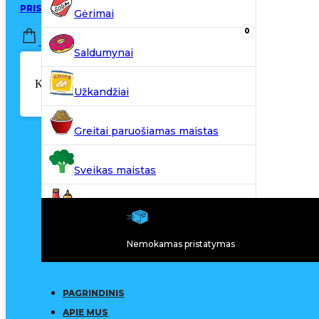
PRISIJUNGTI / REGISTRUOTIS
Gėrimai
0
0,00
€
Saldumynai
Krepšelyje nėra produktų.
Užkandžiai
Greitai paruošiamas maistas
Sveikas maistas
Kiti produktai
Nemokamas pristatymas
N20
PAGRINDINIS
APIE MUS