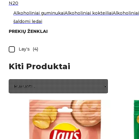
N20
Alkoholiniai guminukai
Alkoholiniai kokteiliai
Alkoholiniai
šaldomi ledai
PREKIŲ ŽENKLAI
Lay‘s
(
4
)
Kiti Produktai