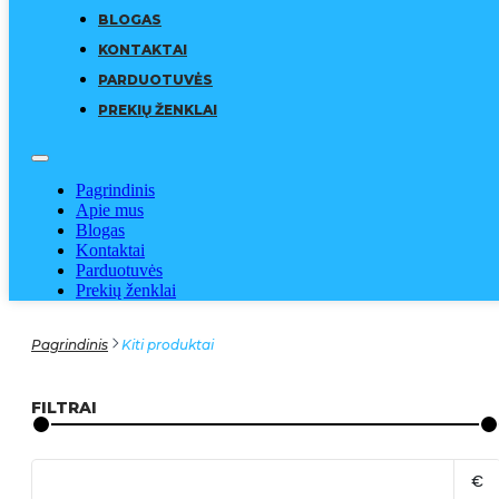
BLOGAS
KONTAKTAI
PARDUOTUVĖS
PREKIŲ ŽENKLAI
Pagrindinis
Apie mus
Blogas
Kontaktai
Parduotuvės
Prekių ženklai
Pagrindinis
Kiti produktai
FILTRAI
€