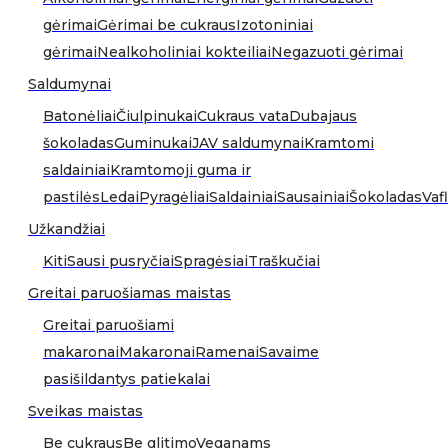
gėrimai
Gėrimai be cukraus
Izotoniniai
gėrimai
Nealkoholiniai kokteiliai
Negazuoti gėrimai
Saldumynai
Batonėliai
Čiulpinukai
Cukraus vata
Dubajaus
šokoladas
Guminukai
JAV saldumynai
Kramtomi
saldainiai
Kramtomoji guma ir
pastilės
Ledai
Pyragėliai
Saldainiai
Sausainiai
Šokoladas
Vafl
Užkandžiai
Kiti
Sausi pusryčiai
Spragėsiai
Traškučiai
Greitai paruošiamas maistas
Greitai paruošiami
makaronai
Makaronai
Ramenai
Savaime
pasišildantys patiekalai
Sveikas maistas
Be cukraus
Be glitimo
Veganams