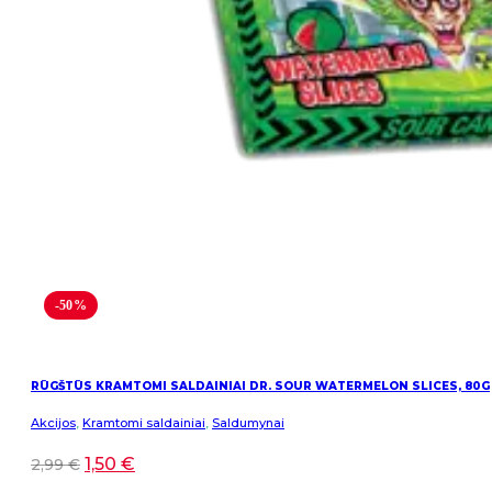
-50%
RŪGŠTŪS KRAMTOMI SALDAINIAI DR. SOUR WATERMELON SLICES, 80G
Akcijos
,
Kramtomi saldainiai
,
Saldumynai
1,50
€
2,99
€