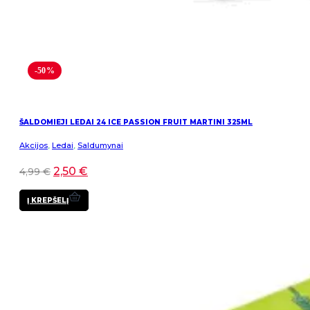
-50%
ŠALDOMIEJI LEDAI 24 ICE PASSION FRUIT MARTINI 325ML
Akcijos
,
Ledai
,
Saldumynai
2,50
€
4,99
€
Į KREPŠELĮ