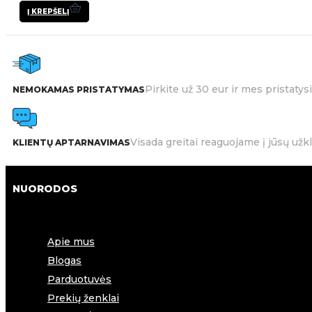
Į KREPŠELĮ
Pirkite už 30 eur ir mes pristat
NEMOKAMAS PRISTATYMAS
Visada greitai reaguojame į jūsų užk
KLIENTŲ APTARNAVIMAS
NUORODOS
Apie mus
Blogas
Parduotuvės
Prekių ženklai