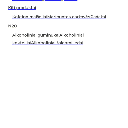
Kiti produktai
Kofeino maišeliai
Marinuotos daržovės
Padažai
N20
Alkoholiniai guminukai
Alkoholiniai
kokteiliai
Alkoholiniai šaldomi ledai