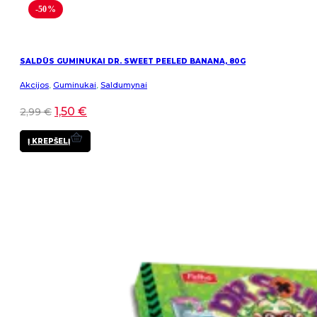
-50%
SALDŪS GUMINUKAI DR. SWEET PEELED BANANA, 80G
Akcijos
,
Guminukai
,
Saldumynai
1,50
€
2,99
€
Į KREPŠELĮ