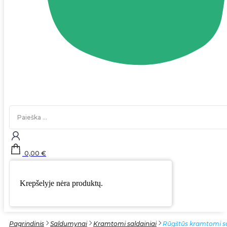
Search
...
0,00
€
Krepšelyje nėra produktų.
Pagrindinis
Saldumynai
Kramtomi saldainiai
Rūgštūs kramtomi sa