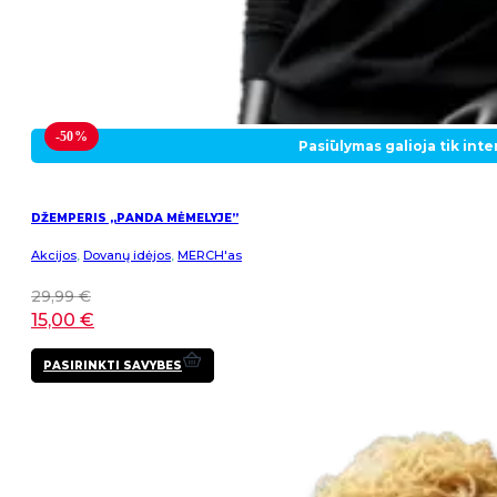
-50%
Pasiūlymas galioja tik int
DŽEMPERIS „PANDA MĖMELYJE”
Akcijos
,
Dovanų idėjos
,
MERCH'as
29,99
€
15,00
€
This
PASIRINKTI SAVYBES
product
has
multiple
variants.
The
options