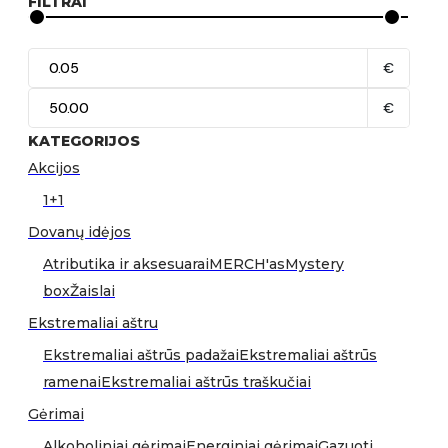
FILTRAI
€
€
KATEGORIJOS
Akcijos
1+1
Dovanų idėjos
Atributika ir aksesuarai
MERCH'as
Mystery
box
Žaislai
Ekstremaliai aštru
Ekstremaliai aštrūs padažai
Ekstremaliai aštrūs
ramenai
Ekstremaliai aštrūs traškučiai
Gėrimai
Alkoholiniai gėrimai
Energiniai gėrimai
Gazuoti