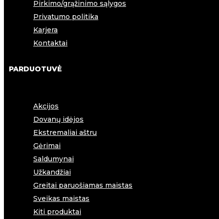
Pirkimo/grąžinimo sąlygos
Privatumo politika
Karjera
Kontaktai
PARDUOTUVĖ
Akcijos
Dovanų idėjos
Ekstremaliai aštru
Gėrimai
Saldumynai
Užkandžiai
Greitai paruošiamas maistas
Sveikas maistas
Kiti produktai