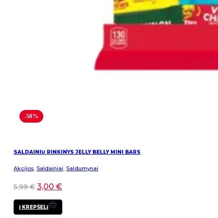
-50%
SALDAINIŲ RINKINYS JELLY BELLY MINI BARS
Akcijos
,
Saldainiai
,
Saldumynai
3,00
€
5,99
€
Į KREPŠELĮ