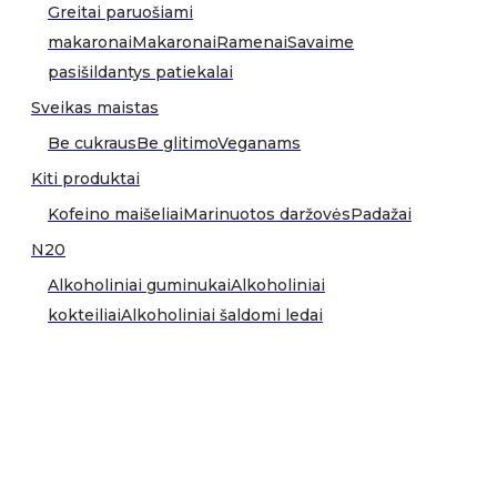
Greitai paruošiami
makaronai
Makaronai
Ramenai
Savaime
pasišildantys patiekalai
Sveikas maistas
Be cukraus
Be glitimo
Veganams
Kiti produktai
Kofeino maišeliai
Marinuotos daržovės
Padažai
N20
Alkoholiniai guminukai
Alkoholiniai
kokteiliai
Alkoholiniai šaldomi ledai