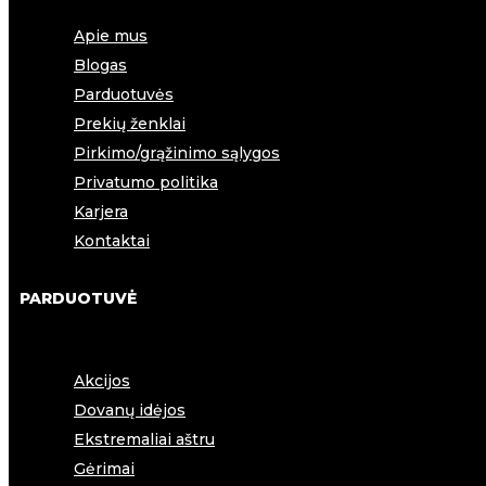
Apie mus
Blogas
Parduotuvės
Prekių ženklai
Pirkimo/grąžinimo sąlygos
Privatumo politika
Karjera
Kontaktai
PARDUOTUVĖ
Akcijos
Dovanų idėjos
Ekstremaliai aštru
Gėrimai