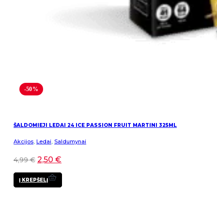
-50%
ŠALDOMIEJI LEDAI 24 ICE PASSION FRUIT MARTINI 325ML
Akcijos
,
Ledai
,
Saldumynai
2,50
€
4,99
€
Į KREPŠELĮ