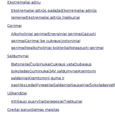
Ekstremaliai aštru
Ekstremaliai aštrūs padažai
Ekstremaliai aštrūs
ramenai
Ekstremaliai aštrūs traškučiai
Gėrimai
Alkoholiniai gėrimai
Energiniai gėrimai
Gazuoti
gėrimai
Gėrimai be cukraus
Izotoniniai
gėrimai
Nealkoholiniai kokteiliai
Negazuoti gėrimai
Saldumynai
Batonėliai
Čiulpinukai
Cukraus vata
Dubajaus
šokoladas
Guminukai
JAV saldumynai
Kramtomi
saldainiai
Kramtomoji guma ir
pastilės
Ledai
Pyragėliai
Saldainiai
Sausainiai
Šokoladas
Vafl
Užkandžiai
Kiti
Sausi pusryčiai
Spragėsiai
Traškučiai
Greitai paruošiamas maistas