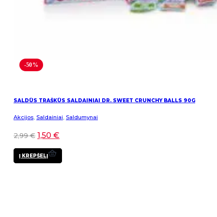
-50%
SALDŪS TRAŠKŪS SALDAINIAI DR. SWEET CRUNCHY BALLS 90G
Akcijos
,
Saldainiai
,
Saldumynai
1,50
€
2,99
€
Į KREPŠELĮ