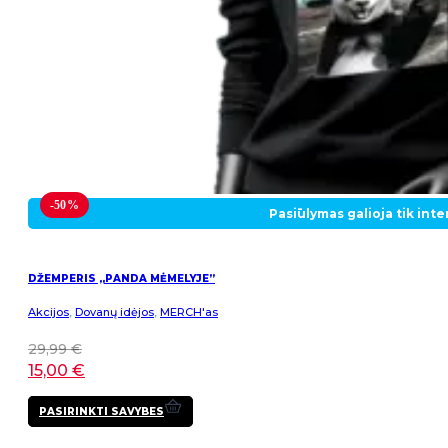
-50%
Pasiūlymas galioja tik int
DŽEMPERIS „PANDA MĖMELYJE”
Akcijos
,
Dovanų idėjos
,
MERCH'as
29,99
€
15,00
€
This
PASIRINKTI SAVYBES
product
has