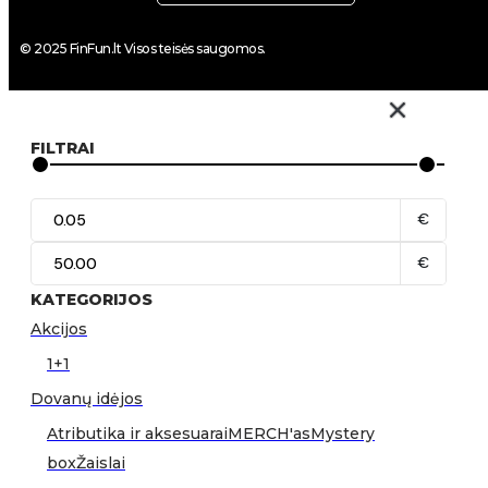
© 2025 FinFun.lt Visos teisės saugomos.
FILTRAI
€
€
KATEGORIJOS
Akcijos
1+1
Dovanų idėjos
Atributika ir aksesuarai
MERCH'as
Mystery
box
Žaislai