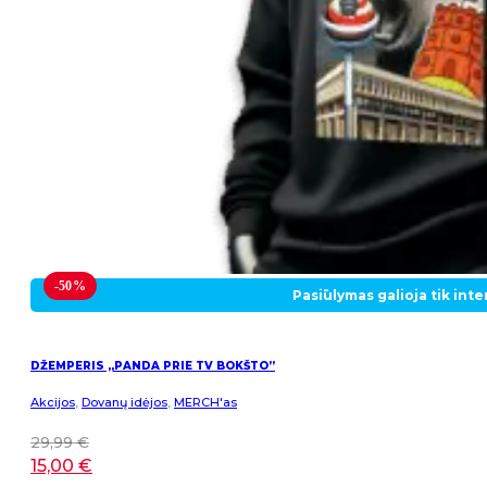
-50%
Pasiūlymas galioja tik int
DŽEMPERIS „PANDA PRIE TV BOKŠTO”
Akcijos
,
Dovanų idėjos
,
MERCH'as
29,99
€
15,00
€