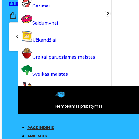
PRISIJUNGTI / REGISTRUOTIS
Gėrimai
0
0,00
€
Saldumynai
Krepšelyje nėra produktų.
Užkandžiai
Greitai paruošiamas maistas
Sveikas maistas
Kiti produktai
Nemokamas pristatymas
N20
PAGRINDINIS
APIE MUS