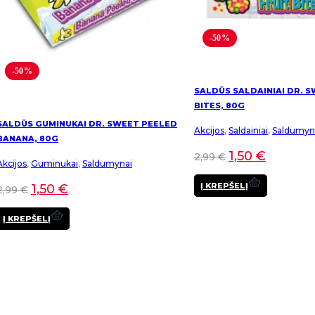
-50%
-50%
SALDŪS SALDAINIAI DR. S
BITES, 80G
SALDŪS GUMINUKAI DR. SWEET PEELED
Akcijos
,
Saldainiai
,
Saldumyn
BANANA, 80G
1,50
€
2,99
€
Akcijos
,
Guminukai
,
Saldumynai
Į KREPŠELĮ
1,50
€
2,99
€
Į KREPŠELĮ