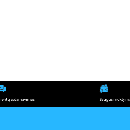
lientų aptarnavimas
Saugus mokėjim