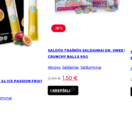
product
product
page
page
-50%
SALDŪS TRAŠKŪS SALDAINIAI DR. SWEET
CRUNCHY BALLS 90G
Akcijos
,
Saldainiai
,
Saldumynai
1,50
€
2,99
€
 24 ICE PASSION FRUIT
Į KREPŠELĮ
umynai