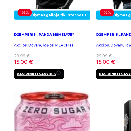
-50%
-50%
Pasiūlymas galioja tik internetu
Pasiūlymas ga
DŽEMPERIS „PANDA MĖMELYJE”
DŽEMPERIS „PAND
Akcijos
,
Dovanų idėjos
,
MERCH'as
Akcijos
,
Dovanų idė
29,99
€
29,99
€
15,00
€
15,00
€
This
PASIRINKTI SAVYBES
PASIRINKTI SAV
product
has
multiple
variants.
The
options
may
be
chosen
on
the