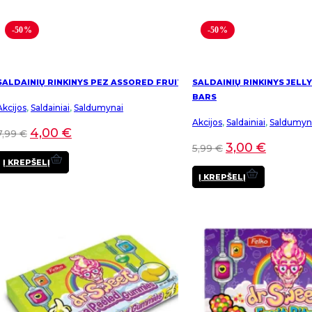
-50%
-50%
SALDAINIŲ RINKINYS PEZ ASSORED FRUIT
SALDAINIŲ RINKINYS JELLY
BARS
Akcijos
,
Saldainiai
,
Saldumynai
Akcijos
,
Saldainiai
,
Saldumyn
4,00
€
7,99
€
3,00
€
5,99
€
Į KREPŠELĮ
Į KREPŠELĮ