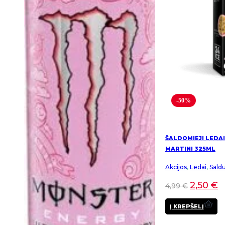
product
page
-50%
ŠALDOMIEJI LEDAI
MARTINI 325ML
Akcijos
,
Ledai
,
Sald
2,50
€
4,99
€
Į KREPŠELĮ