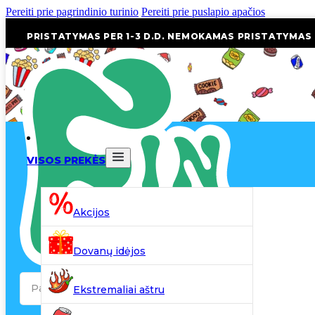
Pereiti prie pagrindinio turinio
Pereiti prie puslapio apačios
PRISTATYMAS PER 1-3 D.D. NEMOKAMAS PRISTATYMAS
VISOS PREKĖS
Akcijos
Dovanų idėjos
Search
Ekstremaliai aštru
...