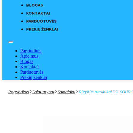
BLOGAS
KONTAKTAI
PARDUOTUVĖS
PREKIŲ ŽENKLAI
Pagrindinis
Apie mus
Blogas
Kontaktai
Parduotuvės
Prekių ženklai
Pagrindinis
Saldumynai
Saldainiai
Rūgštūs rutuliukai DR. SOUR S