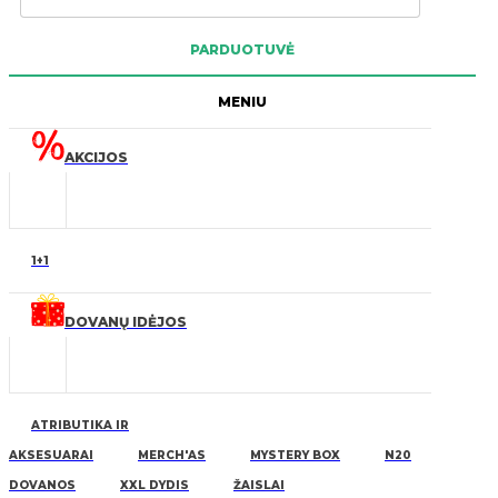
PARDUOTUVĖ
MENIU
AKCIJOS
1+1
DOVANŲ IDĖJOS
ATRIBUTIKA IR
AKSESUARAI
MERCH'AS
MYSTERY BOX
N20
DOVANOS
XXL DYDIS
ŽAISLAI