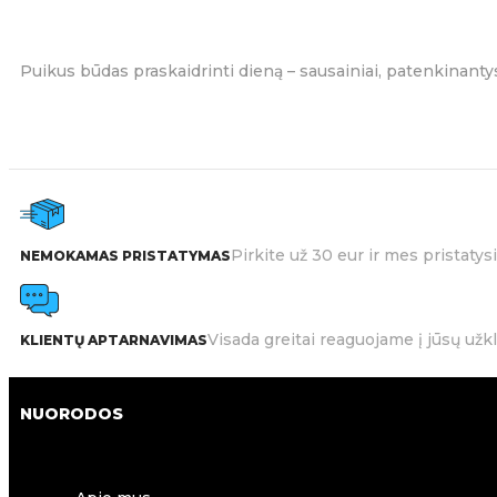
Puikus būdas praskaidrinti dieną – sausainiai, patenkinantys
Pirkite už 30 eur ir mes pristat
NEMOKAMAS PRISTATYMAS
Visada greitai reaguojame į jūsų užk
KLIENTŲ APTARNAVIMAS
NUORODOS