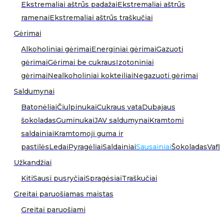
Ekstremaliai aštrūs padažai
Ekstremaliai aštrūs
ramenai
Ekstremaliai aštrūs traškučiai
Gėrimai
Alkoholiniai gėrimai
Energiniai gėrimai
Gazuoti
gėrimai
Gėrimai be cukraus
Izotoniniai
gėrimai
Nealkoholiniai kokteiliai
Negazuoti gėrimai
Saldumynai
Batonėliai
Čiulpinukai
Cukraus vata
Dubajaus
šokoladas
Guminukai
JAV saldumynai
Kramtomi
saldainiai
Kramtomoji guma ir
pastilės
Ledai
Pyragėliai
Saldainiai
Sausainiai
Šokoladas
Vafl
Užkandžiai
Kiti
Sausi pusryčiai
Spragėsiai
Traškučiai
Greitai paruošiamas maistas
Greitai paruošiami