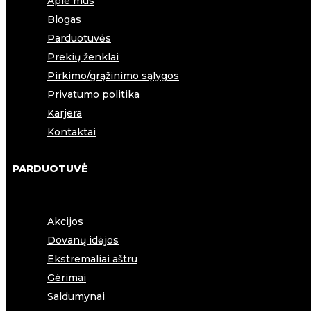
Apie mus
Blogas
Parduotuvės
Prekių ženklai
Pirkimo/grąžinimo sąlygos
Privatumo politika
Karjera
Kontaktai
PARDUOTUVĖ
Akcijos
Dovanų idėjos
Ekstremaliai aštru
Gėrimai
Saldumynai