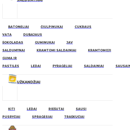
BATONĖLIAI
ČIULPINUKAI
CUKRAUS
VATA
DUBAJAUS
ŠOKOLADAS
GUMINUKAI
JAV
SALDUMYNAI
KRAMTOMI SALDAINIAI
KRAMTOMOJI
GUMA IR
PASTILĖS
LEDAI
PYRAGĖLIAI
SALDAINIAI
SAUSAIN
UŽKANDŽIAI
KITI
LEDAI
RIEŠUTAI
SAUSI
PUSRYČIAI
SPRAGĖSIAI
TRAŠKUČIAI