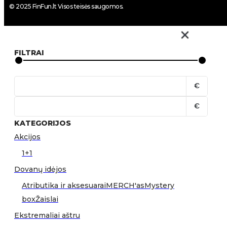
© 2025 FinFun.lt Visos teisės saugomos.
FILTRAI
€
€
KATEGORIJOS
Akcijos
1+1
Dovanų idėjos
Atributika ir aksesuarai
MERCH'as
Mystery
box
Žaislai
Ekstremaliai aštru