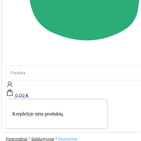
Search
...
0,00
€
Krepšelyje nėra produktų.
Pagrindinis
Saldumynai
Sausainiai