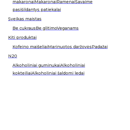
makaronai
Makaronai
Ramenai
Savaime
pasišildantys patiekalai
Sveikas maistas
Be cukraus
Be glitimo
Veganams
Kiti produktai
Kofeino maišeliai
Marinuotos daržovės
Padažai
N20
Alkoholiniai guminukai
Alkoholiniai
kokteiliai
Alkoholiniai šaldomi ledai