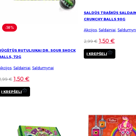
SALDŪS TRAŠKŪS SALDAIN
CRUNCHY BALLS 90G
-50%
Akcijos
,
Saldainiai
,
Saldumyn
1,50
€
2,99
€
RŪGŠTŪS RUTULIUKAI DR. SOUR SHOCK
Į KREPŠELĮ
BALLS, 72G
Akcijos
,
Saldainiai
,
Saldumynai
1,50
€
2,99
€
Į KREPŠELĮ