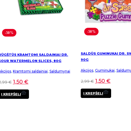
-50%
-50%
SALDŪS GUMINUKAI DR. S
RŪGŠTŪS KRAMTOMI SALDAINIAI DR.
90G
SOUR WATERMELON SLICES, 80G
Akcijos
,
Guminukai
,
Saldumy
Akcijos
,
Kramtomi saldainiai
,
Saldumynai
1,50
€
2,99
€
1,50
€
2,99
€
Į KREPŠELĮ
Į KREPŠELĮ