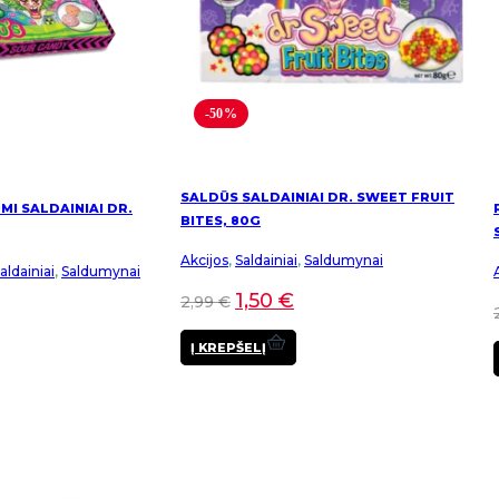
-50%
SALDŪS SALDAINIAI DR. SWEET FRUIT
I SALDAINIAI DR.
BITES, 80G
Akcijos
,
Saldainiai
,
Saldumynai
ldainiai
,
Saldumynai
1,50
€
2,99
€
Į KREPŠELĮ