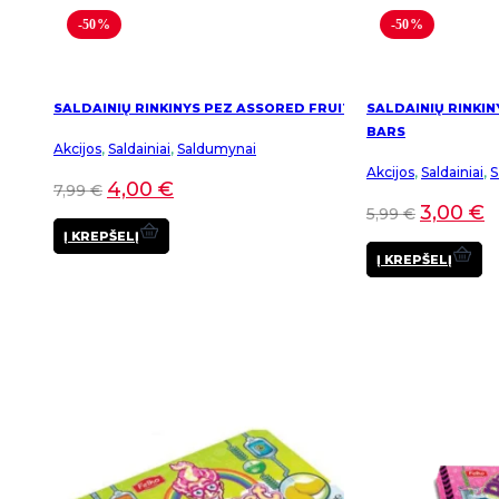
-50%
-50%
SALDAINIŲ RINKINYS PEZ ASSORED FRUIT
SALDAINIŲ RINKIN
BARS
Akcijos
,
Saldainiai
,
Saldumynai
Akcijos
,
Saldainiai
,
S
4,00
€
7,99
€
3,00
€
5,99
€
Į KREPŠELĮ
Į KREPŠELĮ