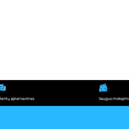
lientų aptarnavimas
Saugus mokėjim