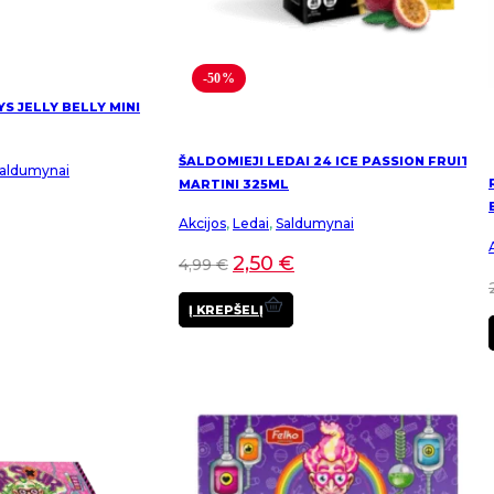
-50%
YS JELLY BELLY MINI
ŠALDOMIEJI LEDAI 24 ICE PASSION FRUIT
aldumynai
MARTINI 325ML
Akcijos
,
Ledai
,
Saldumynai
2,50
€
4,99
€
Į KREPŠELĮ