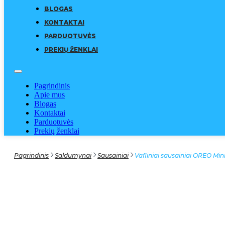
BLOGAS
KONTAKTAI
PARDUOTUVĖS
PREKIŲ ŽENKLAI
Pagrindinis
Apie mus
Blogas
Kontaktai
Parduotuvės
Prekių ženklai
Pagrindinis
Saldumynai
Sausainiai
Vafliniai sausainiai OREO Min