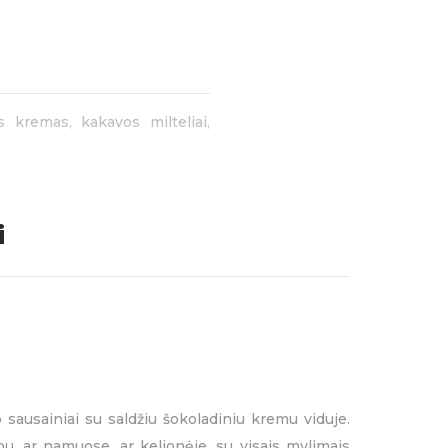
 kremas, kakavos milteliai,
20g
PREKIŲ ŽENKLAI:
i
 sausainiai su saldžiu šokoladiniu kremu viduje.
u, ar namuose, ar kelionėje, su visais mylimais