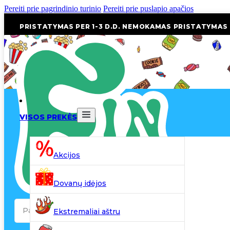
Pereiti prie pagrindinio turinio
Pereiti prie puslapio apačios
PRISTATYMAS PER 1-3 D.D. NEMOKAMAS PRISTATYMAS
VISOS PREKĖS
Akcijos
Dovanų idėjos
Search
Ekstremaliai aštru
...