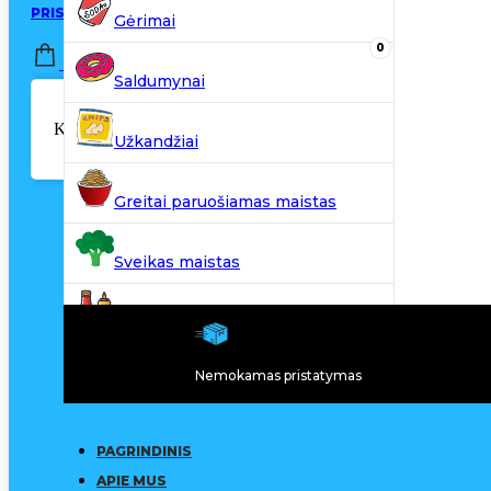
PRISIJUNGTI / REGISTRUOTIS
Gėrimai
0
0,00
€
Saldumynai
Krepšelyje nėra produktų.
Užkandžiai
Greitai paruošiamas maistas
Sveikas maistas
Kiti produktai
Nemokamas pristatymas
N20
PAGRINDINIS
APIE MUS