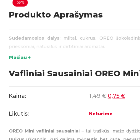
-50%
Produkto Aprašymas
Sudedamosios dalys:
miltai, cukrus, OREO šokoladinis
prieskoniai, natūralūs ir dirbtiniai aromatai.
Plačiau +
Saldumynai
,
Sausainiai
,
Vafliai
KATEGORIJOS:
GRYNASIS KIEKIS:
OREO
Saldu
SKONIO SAVYBĖS:
Vafliniai Sausainiai OREO Min
Kaina:
1,49
€
0,75
€
Likutis:
Neturime
OREO Mini vafliniai sausainiai
– tai traškūs, mažo dydžio
Puikus užkandis, kurį galima mėgautis bet kada, nesvarb