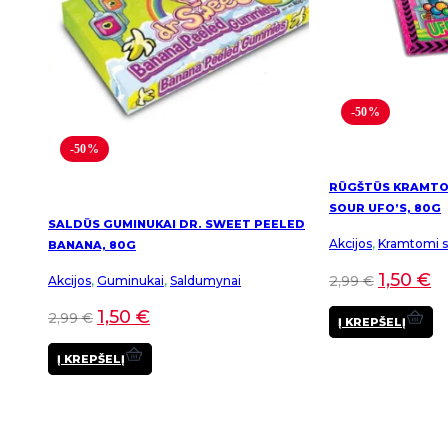
-50%
-50%
RŪGŠTŪS KRAMTOM
SOUR UFO’S, 80G
SALDŪS GUMINUKAI DR. SWEET PEELED
Akcijos
,
Kramtomi sa
BANANA, 80G
1,50
€
2,99
€
Akcijos
,
Guminukai
,
Saldumynai
1,50
€
2,99
€
Į KREPŠELĮ
Į KREPŠELĮ