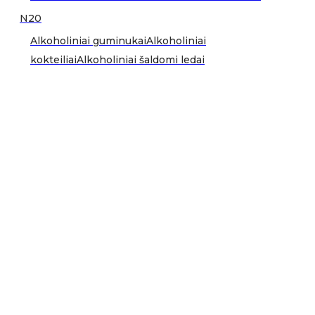
N20
Alkoholiniai guminukai
Alkoholiniai
kokteiliai
Alkoholiniai šaldomi ledai