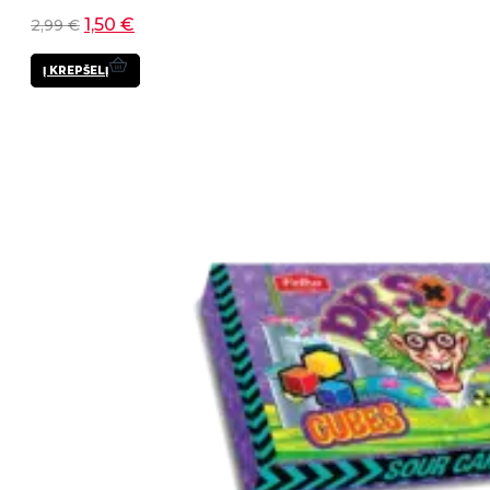
1,50
€
2,99
€
Į KREPŠELĮ