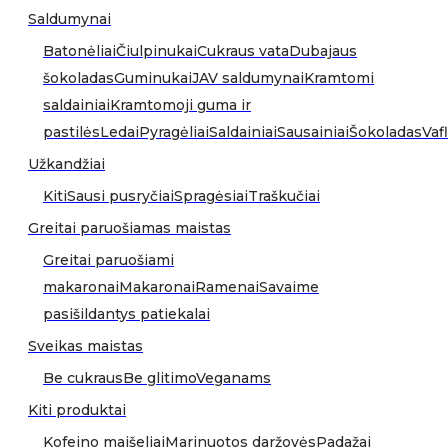
Saldumynai
Batonėliai
Čiulpinukai
Cukraus vata
Dubajaus
šokoladas
Guminukai
JAV saldumynai
Kramtomi
saldainiai
Kramtomoji guma ir
pastilės
Ledai
Pyragėliai
Saldainiai
Sausainiai
Šokoladas
Vafl
Užkandžiai
Kiti
Sausi pusryčiai
Spragėsiai
Traškučiai
Greitai paruošiamas maistas
Greitai paruošiami
makaronai
Makaronai
Ramenai
Savaime
pasišildantys patiekalai
Sveikas maistas
Be cukraus
Be glitimo
Veganams
Kiti produktai
Kofeino maišeliai
Marinuotos daržovės
Padažai