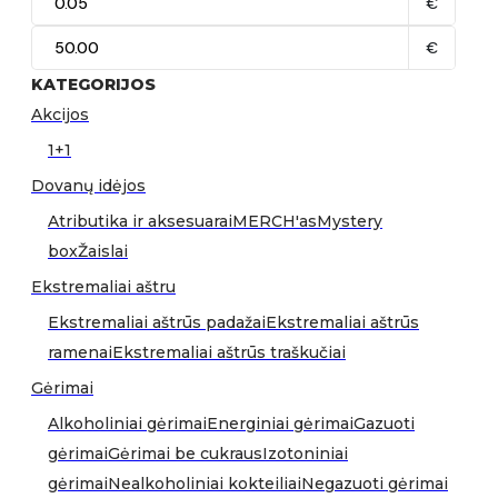
€
€
KATEGORIJOS
Akcijos
1+1
Dovanų idėjos
Atributika ir aksesuarai
MERCH'as
Mystery
box
Žaislai
Ekstremaliai aštru
Ekstremaliai aštrūs padažai
Ekstremaliai aštrūs
ramenai
Ekstremaliai aštrūs traškučiai
Gėrimai
Alkoholiniai gėrimai
Energiniai gėrimai
Gazuoti
gėrimai
Gėrimai be cukraus
Izotoniniai
gėrimai
Nealkoholiniai kokteiliai
Negazuoti gėrimai