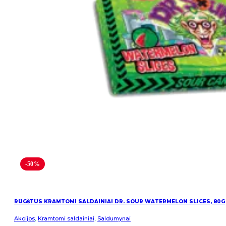
-50%
RŪGŠTŪS KRAMTOMI SALDAINIAI DR. SOUR WATERMELON SLICES, 80G
Akcijos
,
Kramtomi saldainiai
,
Saldumynai