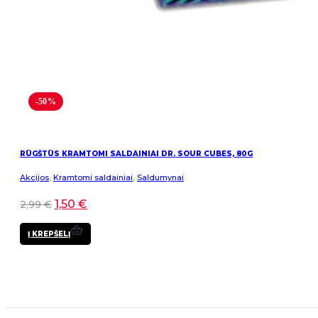
-50%
RŪGŠTŪS KRAMTOMI SALDAINIAI DR. SOUR CUBES, 80G
Akcijos
,
Kramtomi saldainiai
,
Saldumynai
1,50
€
2,99
€
Į KREPŠELĮ