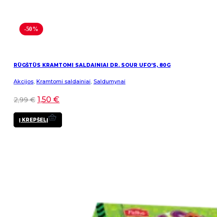
-50%
RŪGŠTŪS KRAMTOMI SALDAINIAI DR. SOUR UFO’S, 80G
Akcijos
,
Kramtomi saldainiai
,
Saldumynai
1,50
€
2,99
€
Į KREPŠELĮ