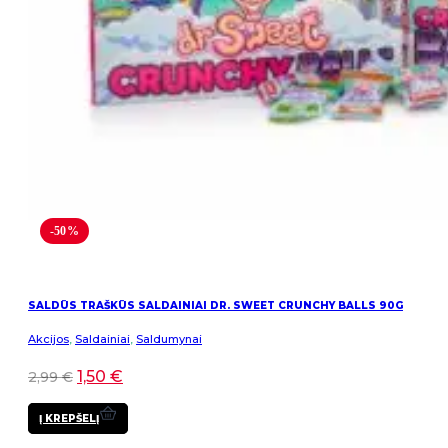
-50%
SALDŪS TRAŠKŪS SALDAINIAI DR. SWEET CRUNCHY BALLS 90G
Akcijos
,
Saldainiai
,
Saldumynai
1,50
€
2,99
€
Į KREPŠELĮ