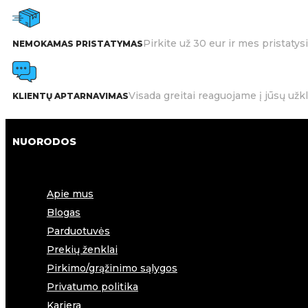
Pirkite už 30 eur ir mes pristat
NEMOKAMAS PRISTATYMAS
Visada greitai reaguojame į jūsų užk
KLIENTŲ APTARNAVIMAS
NUORODOS
Apie mus
Blogas
Parduotuvės
Prekių ženklai
Pirkimo/grąžinimo sąlygos
Privatumo politika
Karjera