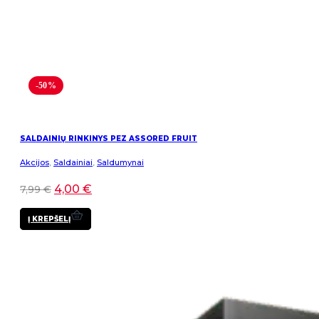
-50%
SALDAINIŲ RINKINYS PEZ ASSORED FRUIT
Akcijos
,
Saldainiai
,
Saldumynai
4,00
€
7,99
€
Į KREPŠELĮ