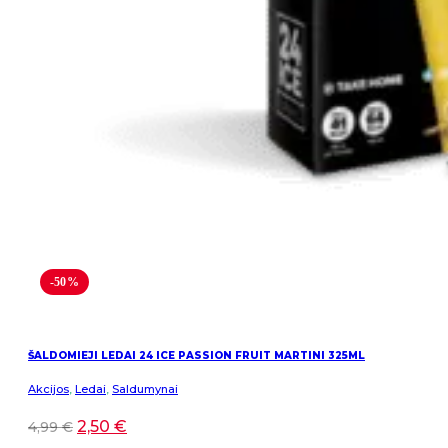
-50%
ŠALDOMIEJI LEDAI 24 ICE PASSION FRUIT MARTINI 325ML
Akcijos
,
Ledai
,
Saldumynai
2,50
€
4,99
€