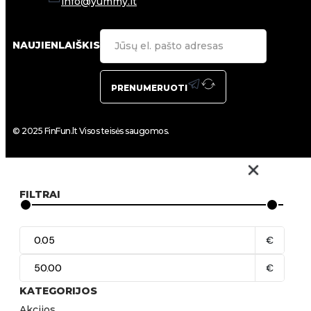
info@yummy.lt
NAUJIENLAIŠKIS
PRENUMERUOTI
© 2025 FinFun.lt Visos teisės saugomos.
FILTRAI
€
€
KATEGORIJOS
Akcijos