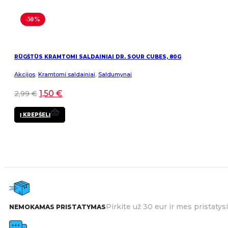
-50%
RŪGŠTŪS KRAMTOMI SALDAINIAI DR. SOUR CUBES, 80G
Akcijos
,
Kramtomi saldainiai
,
Saldumynai
1,50
€
2,99
€
Į KREPŠELĮ
Pirkite už 30 eur ir mes pristat
NEMOKAMAS PRISTATYMAS