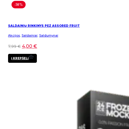
-50%
SALDAINIŲ RINKINYS PEZ ASSORED FRUIT
Akcijos
,
Saldainiai
,
Saldumynai
4,00
€
7,99
€
Į KREPŠELĮ