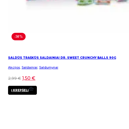
-50%
SALDŪS TRAŠKŪS SALDAINIAI DR. SWEET CRUNCHY BALLS 90G
Akcijos
,
Saldainiai
,
Saldumynai
1,50
€
2,99
€
Į KREPŠELĮ