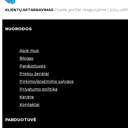
Visada greitai reaguojame į jūsų užk
KLIENTŲ APTARNAVIMAS
NUORODOS
Apie mus
Blogas
Parduotuvės
Prekių ženklai
Pirkimo/grąžinimo sąlygos
Privatumo politika
Karjera
Kontaktai
PARDUOTUVĖ