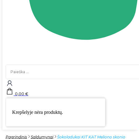
Search
...
0,00
€
Krepšelyje nėra produktų.
Pagrindinis
Saldumynai
Šokoladukai KIT KAT Meliono skonio