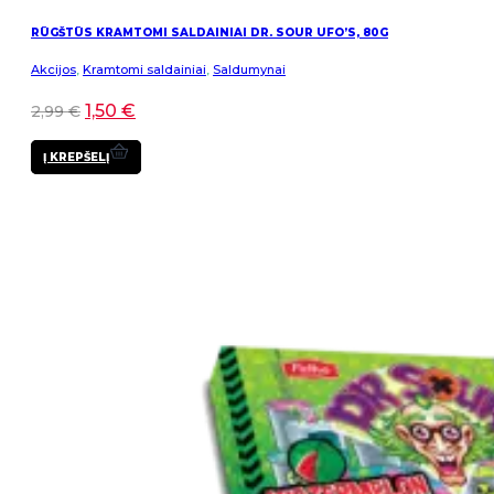
RŪGŠTŪS KRAMTOMI SALDAINIAI DR. SOUR UFO’S, 80G
Akcijos
,
Kramtomi saldainiai
,
Saldumynai
1,50
€
2,99
€
Į KREPŠELĮ