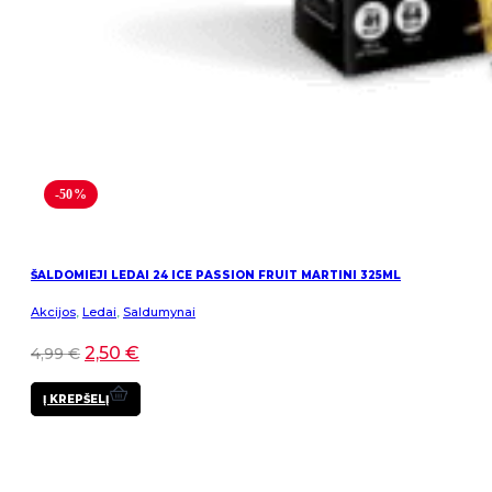
-50%
ŠALDOMIEJI LEDAI 24 ICE PASSION FRUIT MARTINI 325ML
Akcijos
,
Ledai
,
Saldumynai
2,50
€
4,99
€
Į KREPŠELĮ