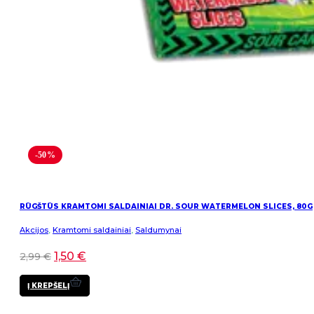
-50%
RŪGŠTŪS KRAMTOMI SALDAINIAI DR. SOUR WATERMELON SLICES, 80G
Akcijos
,
Kramtomi saldainiai
,
Saldumynai
1,50
€
2,99
€
Į KREPŠELĮ