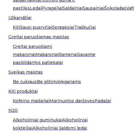
saldainiai
Kramtomoji guma ir
pastilės
Ledai
Pyragėliai
Saldainiai
Sausainiai
Šokoladas
Vafl
Užkandžiai
Kiti
Sausi pusryčiai
Spragėsiai
Traškučiai
Greitai paruošiamas maistas
Greitai paruošiami
makaronai
Makaronai
Ramenai
Savaime
pasišildantys patiekalai
Sveikas maistas
Be cukraus
Be glitimo
Veganams
Kiti produktai
Kofeino maišeliai
Marinuotos daržovės
Padažai
N20
Alkoholiniai guminukai
Alkoholiniai
kokteiliai
Alkoholiniai šaldomi ledai