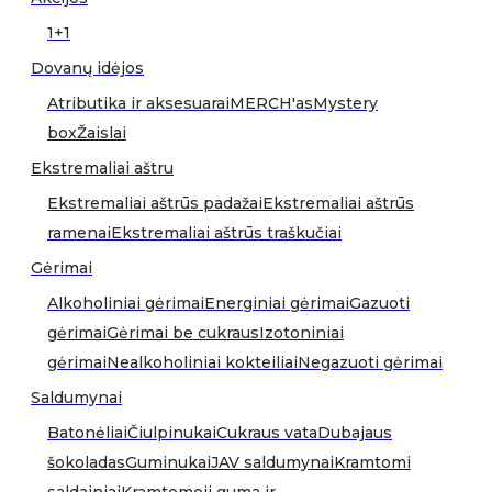
1+1
Dovanų idėjos
Atributika ir aksesuarai
MERCH'as
Mystery
box
Žaislai
Ekstremaliai aštru
Ekstremaliai aštrūs padažai
Ekstremaliai aštrūs
ramenai
Ekstremaliai aštrūs traškučiai
Gėrimai
Alkoholiniai gėrimai
Energiniai gėrimai
Gazuoti
gėrimai
Gėrimai be cukraus
Izotoniniai
gėrimai
Nealkoholiniai kokteiliai
Negazuoti gėrimai
Saldumynai
Batonėliai
Čiulpinukai
Cukraus vata
Dubajaus
šokoladas
Guminukai
JAV saldumynai
Kramtomi