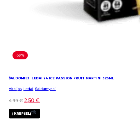
-50%
ŠALDOMIEJI LEDAI 24 ICE PASSION FRUIT MARTINI 325ML
Akcijos
,
Ledai
,
Saldumynai
2,50
€
4,99
€
Į KREPŠELĮ