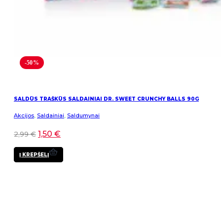
-50%
SALDŪS TRAŠKŪS SALDAINIAI DR. SWEET CRUNCHY BALLS 90G
Akcijos
,
Saldainiai
,
Saldumynai
1,50
€
2,99
€
Į KREPŠELĮ