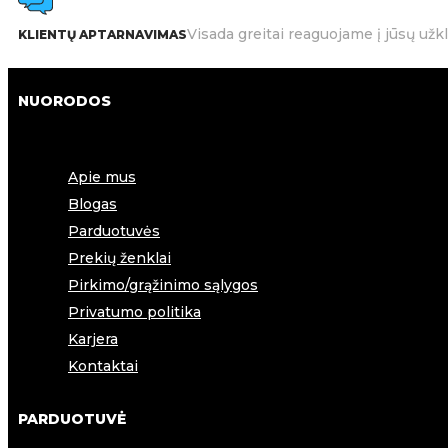
Visada greitai reaguojame į jūsų užk
KLIENTŲ APTARNAVIMAS
NUORODOS
Apie mus
Blogas
Parduotuvės
Prekių ženklai
Pirkimo/grąžinimo sąlygos
Privatumo politika
Karjera
Kontaktai
PARDUOTUVĖ