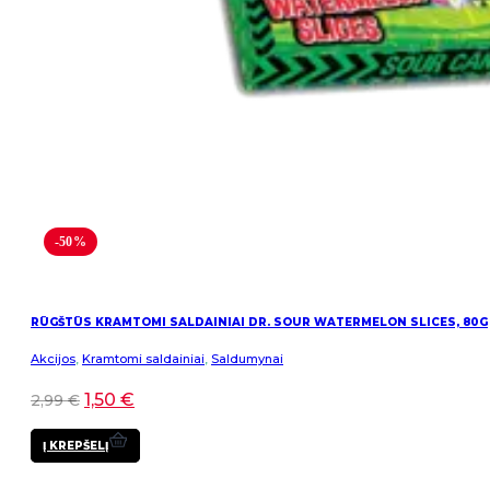
-50%
RŪGŠTŪS KRAMTOMI SALDAINIAI DR. SOUR WATERMELON SLICES, 80G
Akcijos
,
Kramtomi saldainiai
,
Saldumynai
1,50
€
2,99
€
Į KREPŠELĮ