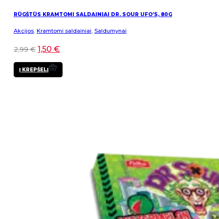
RŪGŠTŪS KRAMTOMI SALDAINIAI DR. SOUR UFO’S, 80G
Akcijos
,
Kramtomi saldainiai
,
Saldumynai
1,50
€
2,99
€
Į KREPŠELĮ