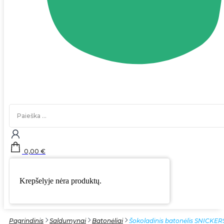
Search
...
0,00
€
Krepšelyje nėra produktų.
Pagrindinis
Saldumynai
Batonėliai
Šokoladinis batonėlis SNICKER