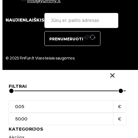
info@yummy.lt
NAUJIENLAIŠKIS
PRENUMERUOTI
© 2025 FinFun.lt Visos teisės saugomos.
FILTRAI
€
€
KATEGORIJOS
Akcijos