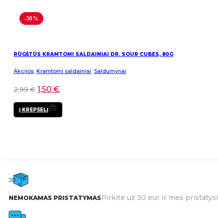
-50%
RŪGŠTŪS KRAMTOMI SALDAINIAI DR. SOUR CUBES, 80G
Akcijos
,
Kramtomi saldainiai
,
Saldumynai
1,50
€
2,99
€
Į KREPŠELĮ
Pirkite už 30 eur ir mes pristat
NEMOKAMAS PRISTATYMAS