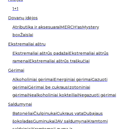
1+1
Dovanų idėjos
Atributika ir aksesuarai
MERCH'as
Mystery
box
Žaislai
Ekstremaliai aštru
Ekstremaliai aštrūs padažai
Ekstremaliai aštrūs
ramenai
Ekstremaliai aštrūs traškučiai
Gėrimai
Alkoholiniai gėrimai
Energiniai gėrimai
Gazuoti
gėrimai
Gėrimai be cukraus
Izotoniniai
gėrimai
Nealkoholiniai kokteiliai
Negazuoti gėrimai
Saldumynai
Batonėliai
Čiulpinukai
Cukraus vata
Dubajaus
šokoladas
Guminukai
JAV saldumynai
Kramtomi