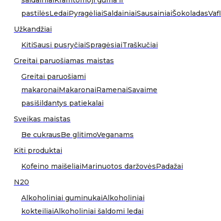
saldainiai
Kramtomoji guma ir
pastilės
Ledai
Pyragėliai
Saldainiai
Sausainiai
Šokoladas
Vafl
Užkandžiai
Kiti
Sausi pusryčiai
Spragėsiai
Traškučiai
Greitai paruošiamas maistas
Greitai paruošiami
makaronai
Makaronai
Ramenai
Savaime
pasišildantys patiekalai
Sveikas maistas
Be cukraus
Be glitimo
Veganams
Kiti produktai
Kofeino maišeliai
Marinuotos daržovės
Padažai
N20
Alkoholiniai guminukai
Alkoholiniai
kokteiliai
Alkoholiniai šaldomi ledai