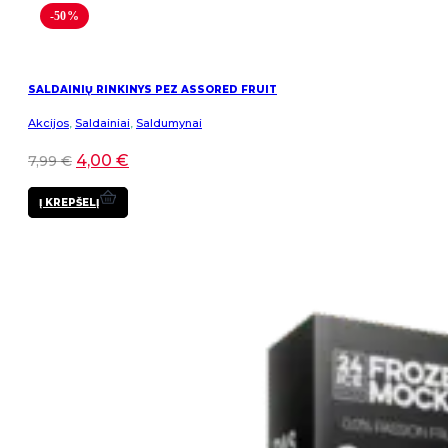
-50%
SALDAINIŲ RINKINYS PEZ ASSORED FRUIT
Akcijos
,
Saldainiai
,
Saldumynai
4,00
€
7,99
€
Į KREPŠELĮ