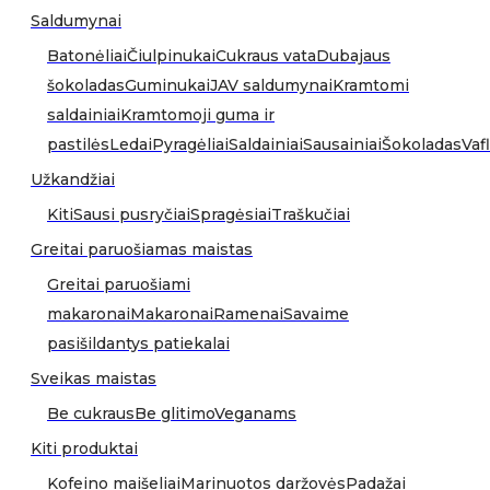
Saldumynai
Batonėliai
Čiulpinukai
Cukraus vata
Dubajaus
šokoladas
Guminukai
JAV saldumynai
Kramtomi
saldainiai
Kramtomoji guma ir
pastilės
Ledai
Pyragėliai
Saldainiai
Sausainiai
Šokoladas
Vafl
Užkandžiai
Kiti
Sausi pusryčiai
Spragėsiai
Traškučiai
Greitai paruošiamas maistas
Greitai paruošiami
makaronai
Makaronai
Ramenai
Savaime
pasišildantys patiekalai
Sveikas maistas
Be cukraus
Be glitimo
Veganams
Kiti produktai
Kofeino maišeliai
Marinuotos daržovės
Padažai