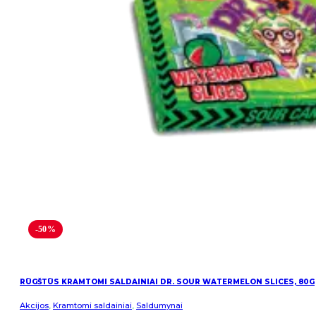
-50%
RŪGŠTŪS KRAMTOMI SALDAINIAI DR. SOUR WATERMELON SLICES, 80G
Akcijos
,
Kramtomi saldainiai
,
Saldumynai