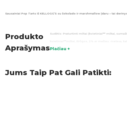
Sausainiai Pop Tarts iš KELLOGG’S su šokolado ir marshmallow įdaru – tai derinys
Sudėtis:
Praturtinti miltai (kvietiniai** miltai, suma
Produkto
kvietiniai**miltai, išrūgos, 2% ar mažiau: melasa, 
Aprašymas
Plačiau +
modifikuotas kukurūzų** krakmolas, natūralūs ir dirbtin
Maistinės vertės (100g):
Energija 385kcal; Riebalai 9,
Jums Taip Pat Gali Patikti:
Kilmės šalis:
JAV
Saldumynai
,
Sausainiai
,
Š
KATEGORIJOS: