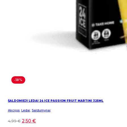
-50%
ŠALDOMIEJI LEDAI 24 ICE PASSION FRUIT MARTINI 325ML
Akcijos
,
Ledai
,
Saldumynai
2,50
€
4,99
€