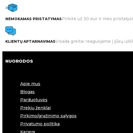
Pirkite už 30 eur ir mes pristat
NEMOKAMAS PRISTATYMAS
Visada greitai reaguojame į jūsų užk
KLIENTŲ APTARNAVIMAS
NUORODOS
Apie mus
Blogas
Parduotuvės
Prekių ženklai
Pirkimo/grąžinimo sąlygos
Privatumo politika
Karjera