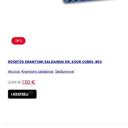
-50%
RŪGŠTŪS KRAMTOMI SALDAINIAI DR. SOUR CUBES, 80G
Akcijos
,
Kramtomi saldainiai
,
Saldumynai
1,50
€
2,99
€
Į KREPŠELĮ