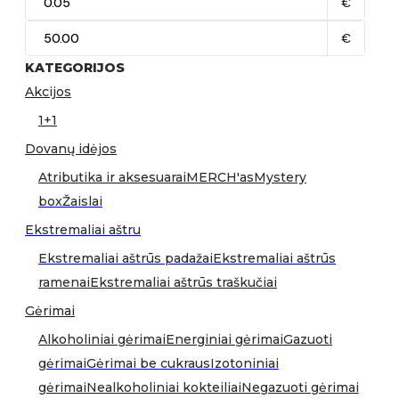
€
€
KATEGORIJOS
Akcijos
1+1
Dovanų idėjos
Atributika ir aksesuarai
MERCH'as
Mystery
box
Žaislai
Ekstremaliai aštru
Ekstremaliai aštrūs padažai
Ekstremaliai aštrūs
ramenai
Ekstremaliai aštrūs traškučiai
Gėrimai
Alkoholiniai gėrimai
Energiniai gėrimai
Gazuoti
gėrimai
Gėrimai be cukraus
Izotoniniai
gėrimai
Nealkoholiniai kokteiliai
Negazuoti gėrimai