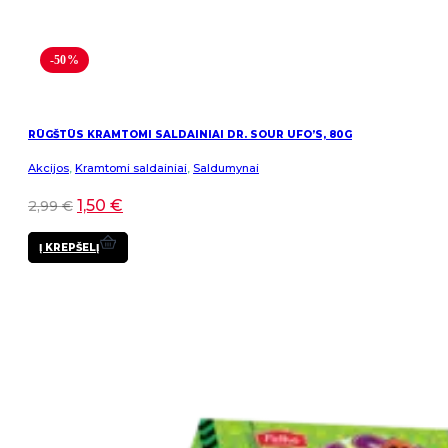
-50%
RŪGŠTŪS KRAMTOMI SALDAINIAI DR. SOUR UFO’S, 80G
Akcijos
,
Kramtomi saldainiai
,
Saldumynai
1,50
€
2,99
€
Į KREPŠELĮ