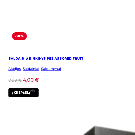
-50%
SALDAINIŲ RINKINYS PEZ ASSORED FRUIT
Akcijos
,
Saldainiai
,
Saldumynai
4,00
€
7,99
€
Į KREPŠELĮ