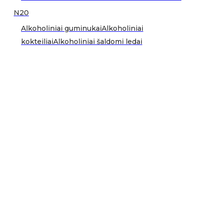
N20
Alkoholiniai guminukai
Alkoholiniai
kokteiliai
Alkoholiniai šaldomi ledai