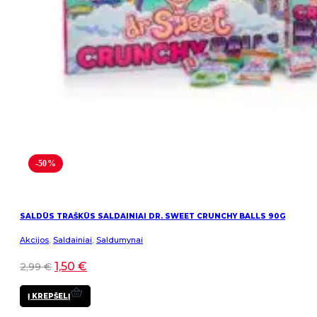
-50%
SALDŪS TRAŠKŪS SALDAINIAI DR. SWEET CRUNCHY BALLS 90G
Akcijos
,
Saldainiai
,
Saldumynai
1,50
€
2,99
€
Į KREPŠELĮ