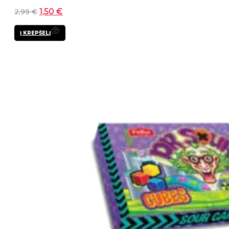
1,50
€
2,99
€
Į KREPŠELĮ