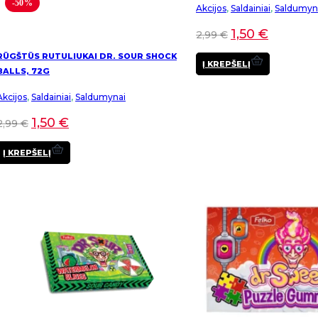
-50%
Akcijos
,
Saldainiai
,
Saldumyn
1,50
€
2,99
€
RŪGŠTŪS RUTULIUKAI DR. SOUR SHOCK
Į KREPŠELĮ
BALLS, 72G
Akcijos
,
Saldainiai
,
Saldumynai
1,50
€
2,99
€
Į KREPŠELĮ