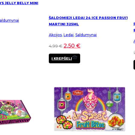
YS JELLY BELLY MINI
ŠALDOMIEJI LEDAI 24 ICE PASSION FRUIT
aldumynai
MARTINI 325ML
Akcijos
,
Ledai
,
Saldumynai
2,50
€
4,99
€
Į KREPŠELĮ