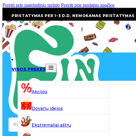
Pereiti prie pagrindinio turinio
Pereiti prie puslapio apačios
PRISTATYMAS PER 1-3 D.D. NEMOKAMAS PRISTATYMAS
VISOS PREKĖS
Akcijos
Dovanų idėjos
Search
Ekstremaliai aštru
...