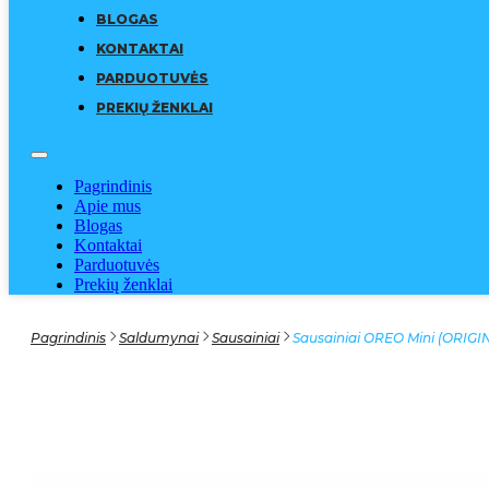
BLOGAS
KONTAKTAI
PARDUOTUVĖS
PREKIŲ ŽENKLAI
Pagrindinis
Apie mus
Blogas
Kontaktai
Parduotuvės
Prekių ženklai
Pagrindinis
Saldumynai
Sausainiai
Sausainiai OREO Mini (ORIGIN