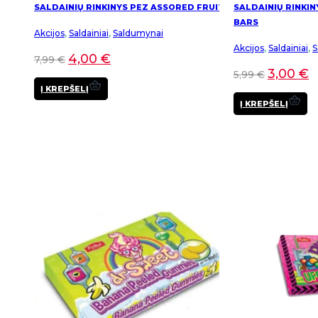
SALDAINIŲ RINKINYS PEZ ASSORED FRUIT
SALDAINIŲ RINKIN
BARS
Akcijos
,
Saldainiai
,
Saldumynai
Akcijos
,
Saldainiai
,
S
4,00
€
7,99
€
3,00
€
5,99
€
Į KREPŠELĮ
Į KREPŠELĮ