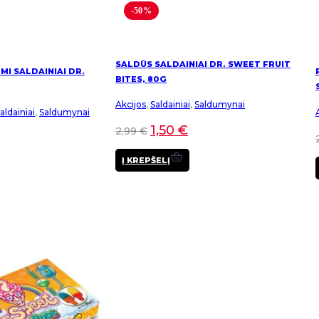
-50%
SALDŪS SALDAINIAI DR. SWEET FRUIT
I SALDAINIAI DR.
BITES, 80G
Akcijos
,
Saldainiai
,
Saldumynai
ldainiai
,
Saldumynai
1,50
€
2,99
€
Į KREPŠELĮ