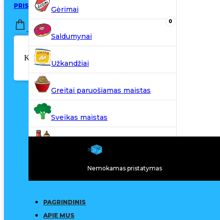
PRISIJUNGTI / REGISTRUOTIS
Gėrimai
0
0,00
€
Saldumynai
Krepšelyje nėra produktų.
Užkandžiai
Greitai paruošiamas maistas
Sveikas maistas
Kiti produktai
Nemokamas pristatymas
N20
PAGRINDINIS
APIE MUS