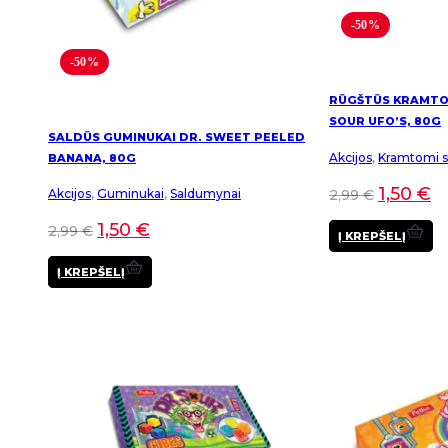
-50%
-50%
RŪGŠTŪS KRAMTOM
SOUR UFO’S, 80G
SALDŪS GUMINUKAI DR. SWEET PEELED
Akcijos
,
Kramtomi sa
BANANA, 80G
1,50
€
2,99
€
Akcijos
,
Guminukai
,
Saldumynai
1,50
€
2,99
€
Į KREPŠELĮ
Į KREPŠELĮ