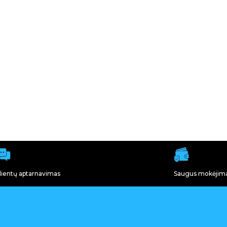
lientų aptarnavimas
Saugus mokėjim