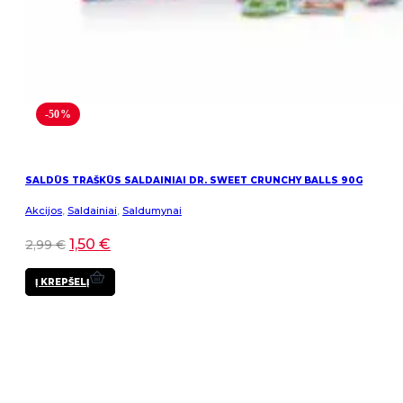
-50%
SALDŪS TRAŠKŪS SALDAINIAI DR. SWEET CRUNCHY BALLS 90G
Akcijos
,
Saldainiai
,
Saldumynai
1,50
€
2,99
€
Į KREPŠELĮ