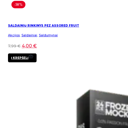
-50%
SALDAINIŲ RINKINYS PEZ ASSORED FRUIT
Akcijos
,
Saldainiai
,
Saldumynai
4,00
€
7,99
€
Į KREPŠELĮ