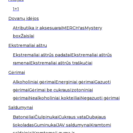
1+1
Dovanų idėjos
Atributika ir aksesuarai
MERCH'as
Mystery
box
Žaislai
Ekstremaliai aštru
Ekstremaliai aštrūs padažai
Ekstremaliai aštrūs
ramenai
Ekstremaliai aštrūs traškučiai
Gėrimai
Alkoholiniai gėrimai
Energiniai gėrimai
Gazuoti
gėrimai
Gėrimai be cukraus
Izotoniniai
gėrimai
Nealkoholiniai kokteiliai
Negazuoti gėrimai
Saldumynai
Batonėliai
Čiulpinukai
Cukraus vata
Dubajaus
šokoladas
Guminukai
JAV saldumynai
Kramtomi