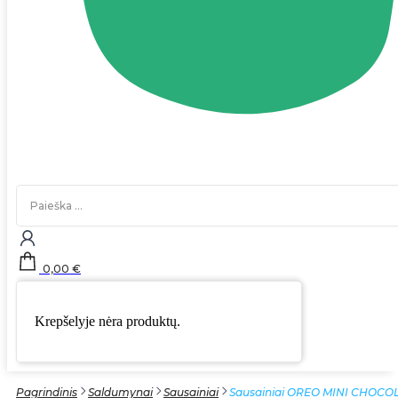
Search
...
0,00
€
Krepšelyje nėra produktų.
Pagrindinis
Saldumynai
Sausainiai
Sausainiai OREO MINI CHOCO