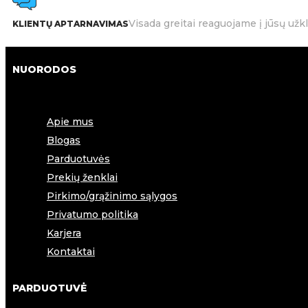
Visada greitai reaguojame į jūsų užk
KLIENTŲ APTARNAVIMAS
NUORODOS
Apie mus
Blogas
Parduotuvės
Prekių ženklai
Pirkimo/grąžinimo sąlygos
Privatumo politika
Karjera
Kontaktai
PARDUOTUVĖ