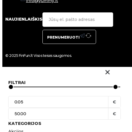
info@yummy.lt
NAUJIENLAIŠKIS
PRENUMERUOTI
© 2025 FinFun.lt Visos teisės saugomos.
FILTRAI
€
€
KATEGORIJOS
Akcijos