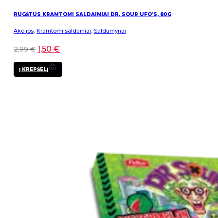
RŪGŠTŪS KRAMTOMI SALDAINIAI DR. SOUR UFO’S, 80G
Akcijos
,
Kramtomi saldainiai
,
Saldumynai
1,50
€
2,99
€
Į KREPŠELĮ