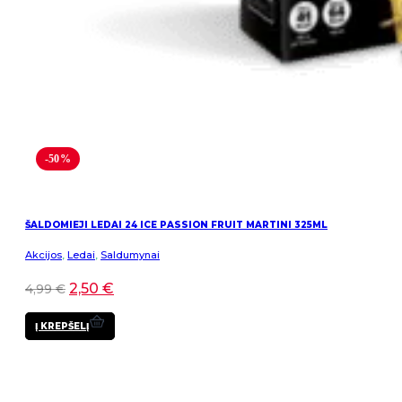
-50%
ŠALDOMIEJI LEDAI 24 ICE PASSION FRUIT MARTINI 325ML
Akcijos
,
Ledai
,
Saldumynai
2,50
€
4,99
€
Į KREPŠELĮ