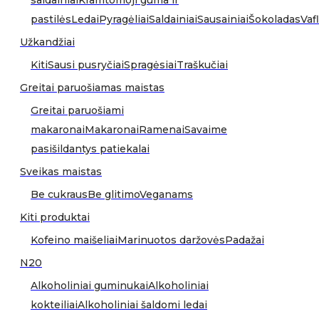
saldainiai
Kramtomoji guma ir
pastilės
Ledai
Pyragėliai
Saldainiai
Sausainiai
Šokoladas
Vafl
Užkandžiai
Kiti
Sausi pusryčiai
Spragėsiai
Traškučiai
Greitai paruošiamas maistas
Greitai paruošiami
makaronai
Makaronai
Ramenai
Savaime
pasišildantys patiekalai
Sveikas maistas
Be cukraus
Be glitimo
Veganams
Kiti produktai
Kofeino maišeliai
Marinuotos daržovės
Padažai
N20
Alkoholiniai guminukai
Alkoholiniai
kokteiliai
Alkoholiniai šaldomi ledai