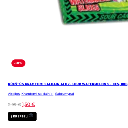
-50%
RŪGŠTŪS KRAMTOMI SALDAINIAI DR. SOUR WATERMELON SLICES, 80G
Akcijos
,
Kramtomi saldainiai
,
Saldumynai
1,50
€
2,99
€
Į KREPŠELĮ