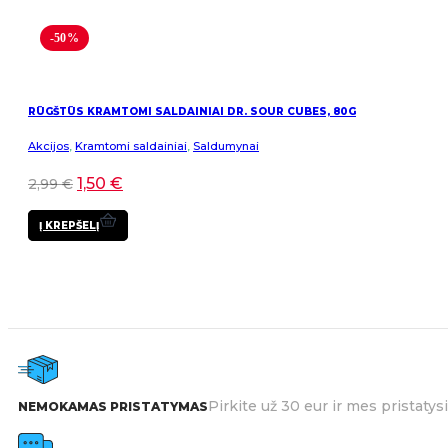
-50%
RŪGŠTŪS KRAMTOMI SALDAINIAI DR. SOUR CUBES, 80G
Akcijos
,
Kramtomi saldainiai
,
Saldumynai
1,50
€
2,99
€
Į KREPŠELĮ
Pirkite už 30 eur ir mes pristat
NEMOKAMAS PRISTATYMAS