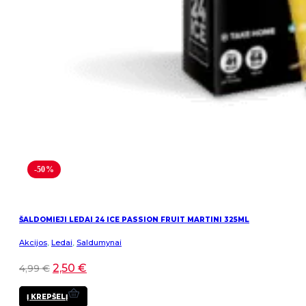
-50%
ŠALDOMIEJI LEDAI 24 ICE PASSION FRUIT MARTINI 325ML
Akcijos
,
Ledai
,
Saldumynai
2,50
€
4,99
€
Į KREPŠELĮ