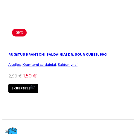
-50%
RŪGŠTŪS KRAMTOMI SALDAINIAI DR. SOUR CUBES, 80G
Akcijos
,
Kramtomi saldainiai
,
Saldumynai
1,50
€
2,99
€
Į KREPŠELĮ