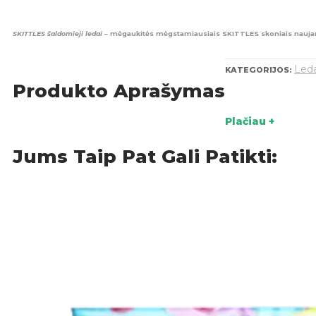
SKITTLES šaldomieji ledai
– mėgaukitės mėgstamiausiais SKITTLES skoniais naujame
Leda
KATEGORIJOS:
Produkto Aprašymas
Plačiau +
Jums Taip Pat Gali Patikti: