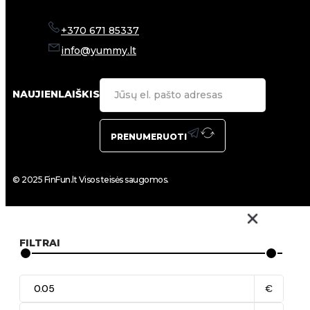
+370 671 85337
info@yummy.lt
NAUJIENLAIŠKIS
PRENUMERUOTI
© 2025 FinFun.lt Visos teisės saugomos.
FILTRAI
€