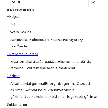
€
KATEGORIJOS
Akcijos
1+1
Dovanų idėjos
Atributika ir aksesuarai
MERCH'as
Mystery
box
Žaislai
Ekstremaliai aštru
Ekstremaliai aštrūs padažai
Ekstremaliai aštrūs
ramenai
Ekstremaliai aštrūs traškučiai
Gėrimai
Alkoholiniai gėrimai
Energiniai gėrimai
Gazuoti
gėrimai
Gėrimai be cukraus
Izotoniniai
gėrimai
Nealkoholiniai kokteiliai
Negazuoti gėrimai
Saldumynai