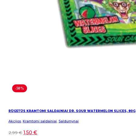
-50%
RŪGŠTŪS KRAMTOMI SALDAINIAI DR. SOUR WATERMELON SLICES, 80G
Akcijos
,
Kramtomi saldainiai
,
Saldumynai
1,50
€
2,99
€