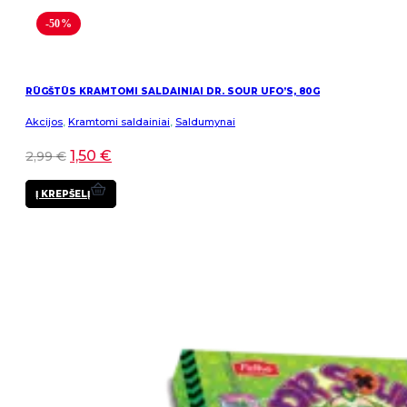
-50%
RŪGŠTŪS KRAMTOMI SALDAINIAI DR. SOUR UFO’S, 80G
Akcijos
,
Kramtomi saldainiai
,
Saldumynai
1,50
€
2,99
€
Į KREPŠELĮ