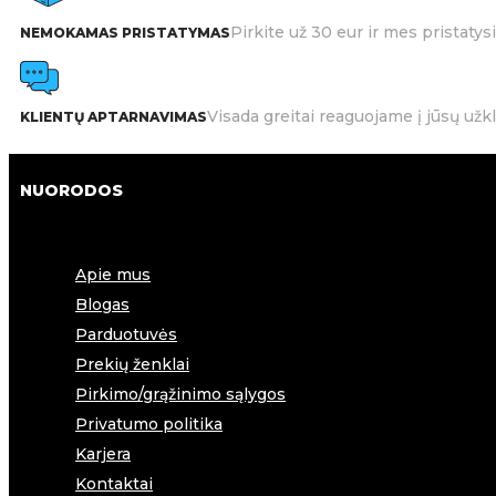
Pirkite už 30 eur ir mes pristat
NEMOKAMAS PRISTATYMAS
Visada greitai reaguojame į jūsų užk
KLIENTŲ APTARNAVIMAS
NUORODOS
Apie mus
Blogas
Parduotuvės
Prekių ženklai
Pirkimo/grąžinimo sąlygos
Privatumo politika
Karjera
Kontaktai