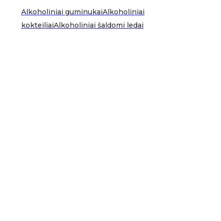
Alkoholiniai guminukai
Alkoholiniai
kokteiliai
Alkoholiniai šaldomi ledai