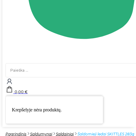
Search
...
0,00
€
Krepšelyje nėra produktų.
Pagrindinis
Saldumynai
Saldainiai
Šaldomieji ledai SKITTLES 283g