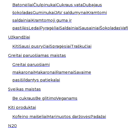
Batonėliai
Čiulpinukai
Cukraus vata
Dubajaus
šokoladas
Guminukai
JAV saldumynai
Kramtomi
saldainiai
Kramtomoji guma ir
pastilės
Ledai
Pyragėliai
Saldainiai
Sausainiai
Šokoladas
Vafl
Užkandžiai
Kiti
Sausi pusryčiai
Spragėsiai
Traškučiai
Greitai paruošiamas maistas
Greitai paruošiami
makaronai
Makaronai
Ramenai
Savaime
pasišildantys patiekalai
Sveikas maistas
Be cukraus
Be glitimo
Veganams
Kiti produktai
Kofeino maišeliai
Marinuotos daržovės
Padažai
N20