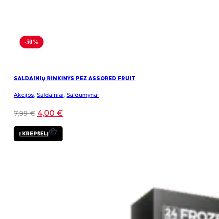
-50%
SALDAINIŲ RINKINYS PEZ ASSORED FRUIT
Akcijos
,
Saldainiai
,
Saldumynai
4,00
€
7,99
€
Į KREPŠELĮ