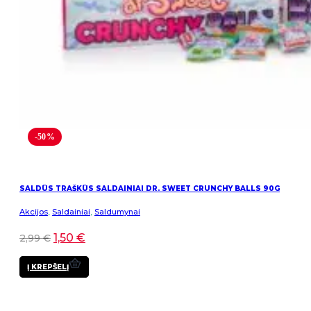
-50%
SALDŪS TRAŠKŪS SALDAINIAI DR. SWEET CRUNCHY BALLS 90G
Akcijos
,
Saldainiai
,
Saldumynai
1,50
€
2,99
€
Į KREPŠELĮ