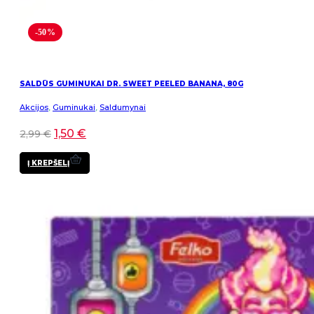
-50%
SALDŪS GUMINUKAI DR. SWEET PEELED BANANA, 80G
Akcijos
,
Guminukai
,
Saldumynai
1,50
€
2,99
€
Į KREPŠELĮ