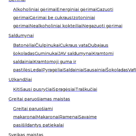
Alkoholiniai gėrimai
Energiniai gėrimai
Gazuoti
gėrimai
Gėrimai be cukraus
Izotoniniai
gėrimai
Nealkoholiniai kokteiliai
Negazuoti gėrimai
Saldumynai
Batonėliai
Čiulpinukai
Cukraus vata
Dubajaus
šokoladas
Guminukai
JAV saldumynai
Kramtomi
saldainiai
Kramtomoji guma ir
pastilės
Ledai
Pyragėliai
Saldainiai
Sausainiai
Šokoladas
Vafl
Užkandžiai
Kiti
Sausi pusryčiai
Spragėsiai
Traškučiai
Greitai paruošiamas maistas
Greitai paruošiami
makaronai
Makaronai
Ramenai
Savaime
pasišildantys patiekalai
Sveikas maistas