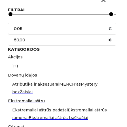
FILTRAI
€
€
KATEGORIJOS
Akcijos
1+1
Dovanų idėjos
Atributika ir aksesuarai
MERCH'as
Mystery
box
Žaislai
Ekstremaliai aštru
Ekstremaliai aštrūs padažai
Ekstremaliai aštrūs
ramenai
Ekstremaliai aštrūs traškučiai
Gėrimai