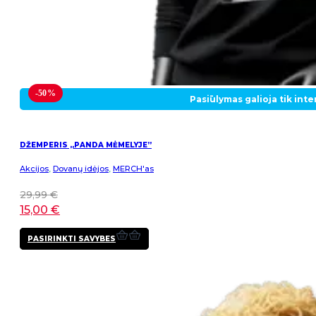
-50%
Pasiūlymas galioja tik int
DŽEMPERIS „PANDA MĖMELYJE”
Akcijos
,
Dovanų idėjos
,
MERCH'as
29,99
€
15,00
€
This
PASIRINKTI SAVYBES
product
has
multiple
variants.
The
options