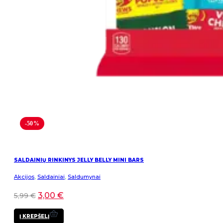
-50%
SALDAINIŲ RINKINYS JELLY BELLY MINI BARS
Akcijos
,
Saldainiai
,
Saldumynai
3,00
€
5,99
€
Į KREPŠELĮ