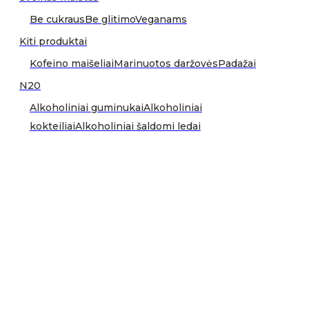
Be cukraus
Be glitimo
Veganams
Kiti produktai
Kofeino maišeliai
Marinuotos daržovės
Padažai
N20
Alkoholiniai guminukai
Alkoholiniai
kokteiliai
Alkoholiniai šaldomi ledai