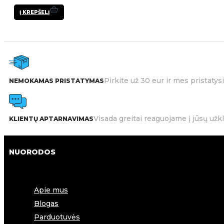
Į KREPŠELĮ
Pirkite už 30 eur ir mes pristat
NEMOKAMAS PRISTATYMAS
Visada greitai reaguojame į jūsų užk
KLIENTŲ APTARNAVIMAS
NUORODOS
Apie mus
Blogas
Parduotuvės