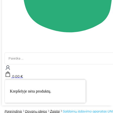
Search
...
0,00
€
Krepšelyje nėra produktų.
Pagrindinis
Dovanų idėjos
Žaislai
Saldainių išdavimo aparatas UN