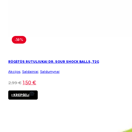
-50%
RŪGŠTŪS RUTULIUKAI DR. SOUR SHOCK BALLS, 72G
Akcijos
,
Saldainiai
,
Saldumynai
1,50
€
2,99
€
Į KREPŠELĮ