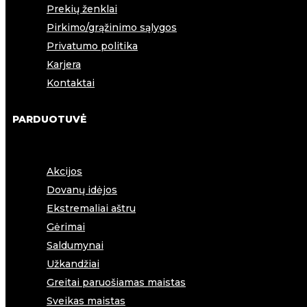
Prekių ženklai
Pirkimo/grąžinimo sąlygos
Privatumo politika
Karjera
Kontaktai
PARDUOTUVĖ
Akcijos
Dovanų idėjos
Ekstremaliai aštru
Gėrimai
Saldumynai
Užkandžiai
Greitai paruošiamas maistas
Sveikas maistas