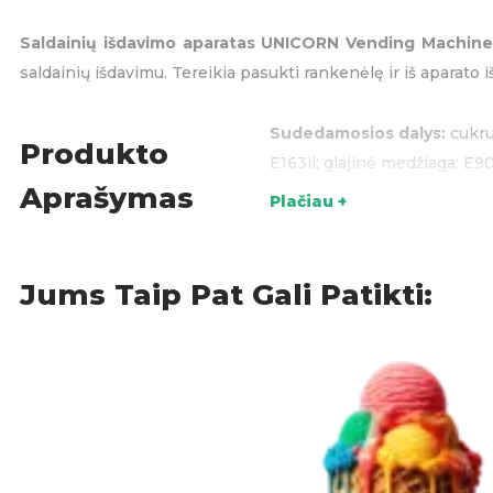
Saldainių išdavimo aparatas UNICORN Vending Machin
saldainių išdavimu. Tereikia pasukti rankenėlę ir iš aparat
Sudedamosios dalys:
cukrus
Produkto
E163ii; glajinė medžiaga: E9
Aprašymas
Plačiau +
Maistinė vertė (100g):
Energi
skaidulinių medžiagų – 0 g; 
Kilmės šalis:
Kinija
Jums Taip Pat Gali Patikti:
Dovanų idėjos
,
KATEGORIJOS: