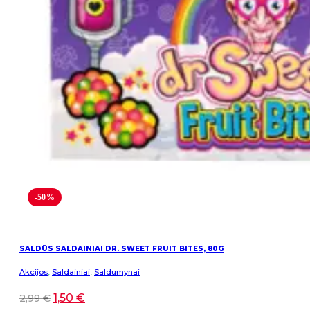
-50%
SALDŪS SALDAINIAI DR. SWEET FRUIT BITES, 80G
Akcijos
,
Saldainiai
,
Saldumynai
1,50
€
2,99
€