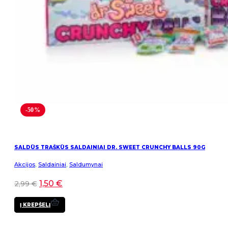
-50%
SALDŪS TRAŠKŪS SALDAINIAI DR. SWEET CRUNCHY BALLS 90G
Akcijos
,
Saldainiai
,
Saldumynai
1,50
€
2,99
€
Į KREPŠELĮ