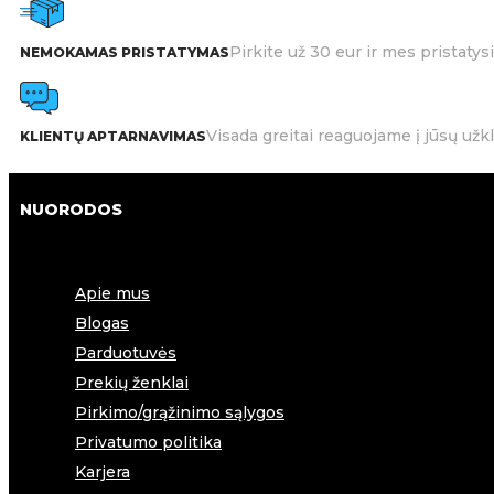
Pirkite už 30 eur ir mes pristat
NEMOKAMAS PRISTATYMAS
Visada greitai reaguojame į jūsų užk
KLIENTŲ APTARNAVIMAS
NUORODOS
Apie mus
Blogas
Parduotuvės
Prekių ženklai
Pirkimo/grąžinimo sąlygos
Privatumo politika
Karjera