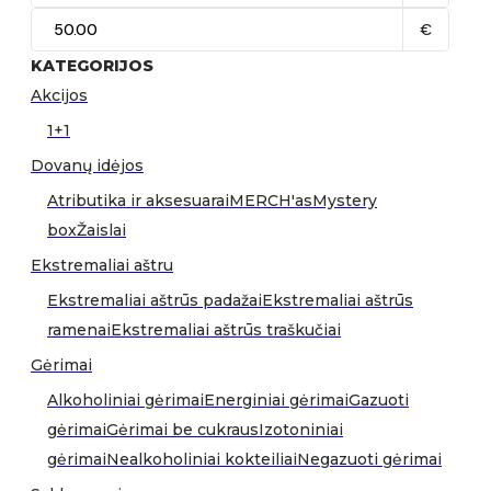
€
KATEGORIJOS
Akcijos
1+1
Dovanų idėjos
Atributika ir aksesuarai
MERCH'as
Mystery
box
Žaislai
Ekstremaliai aštru
Ekstremaliai aštrūs padažai
Ekstremaliai aštrūs
ramenai
Ekstremaliai aštrūs traškučiai
Gėrimai
Alkoholiniai gėrimai
Energiniai gėrimai
Gazuoti
gėrimai
Gėrimai be cukraus
Izotoniniai
gėrimai
Nealkoholiniai kokteiliai
Negazuoti gėrimai