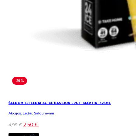
-50%
ŠALDOMIEJI LEDAI 24 ICE PASSION FRUIT MARTINI 325ML
Akcijos
,
Ledai
,
Saldumynai
2,50
€
4,99
€