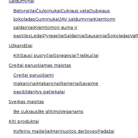
Saldumynai
Batonėliai
Čiulpinukai
Cukraus vata
Dubajaus
šokoladas
Guminukai
JAV saldumynai
Kramtomi
saldainiai
Kramtomoji guma ir
pastilės
Ledai
Pyragėliai
Saldainiai
Sausainiai
Šokoladas
Vafl
Užkandžiai
Kiti
Sausi pusryčiai
Spragėsiai
Traškučiai
Greitai paruošiamas maistas
Greitai paruošiami
makaronai
Makaronai
Ramenai
Savaime
pasišildantys patiekalai
Sveikas maistas
Be cukraus
Be glitimo
Veganams
Kiti produktai
Kofeino maišeliai
Marinuotos daržovės
Padažai