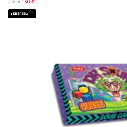
1,50
€
2,99
€
Į KREPŠELĮ