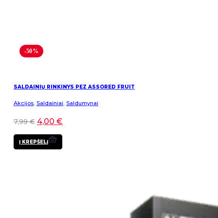
-50%
SALDAINIŲ RINKINYS PEZ ASSORED FRUIT
Akcijos
,
Saldainiai
,
Saldumynai
4,00
€
7,99
€
Į KREPŠELĮ