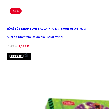
-50%
RŪGŠTŪS KRAMTOMI SALDAINIAI DR. SOUR UFO’S, 80G
Akcijos
,
Kramtomi saldainiai
,
Saldumynai
1,50
€
2,99
€
Į KREPŠELĮ