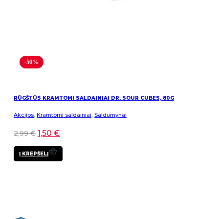
-50%
RŪGŠTŪS KRAMTOMI SALDAINIAI DR. SOUR CUBES, 80G
Akcijos
,
Kramtomi saldainiai
,
Saldumynai
1,50
€
2,99
€
Į KREPŠELĮ