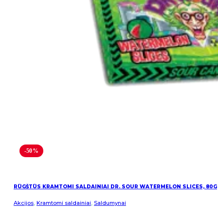
-50%
RŪGŠTŪS KRAMTOMI SALDAINIAI DR. SOUR WATERMELON SLICES, 80G
Akcijos
,
Kramtomi saldainiai
,
Saldumynai