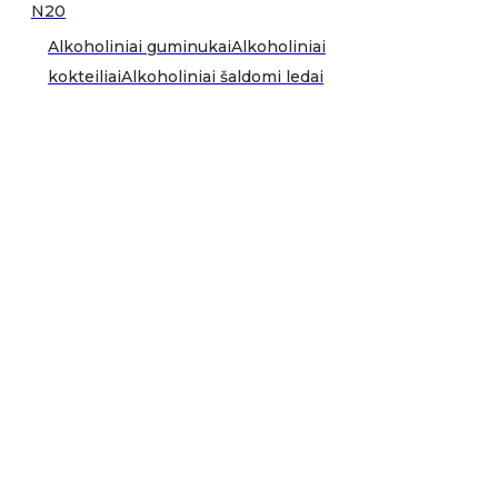
N20
Alkoholiniai guminukai
Alkoholiniai
kokteiliai
Alkoholiniai šaldomi ledai