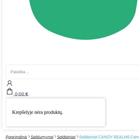
Search
...
0,00
€
Krepšelyje nėra produktų.
Pagrindinis
Saldumynai
Saldainiai
Saldainiai CANDY REALMS Candy 