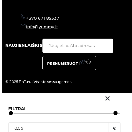
+370 671 85337
info@yummy.lt
NAUJIENLAIŠKIS
PRENUMERUOTI
© 2025 FinFun.lt Visos teisės saugomos.
FILTRAI
€