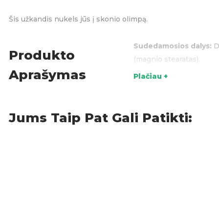
Šis užkandis nukels jūs į skonio olimpą.
Sudedamosios dalys:
De
Produkto
(magnio stearatas).
Aprašymas
Plačiau +
Maistinė vertė (100g):
E
0 g, baltymų 0 g, drusko
Saldainiai
,
Jums Taip Pat Gali Patikti:
KATEGORIJOS: