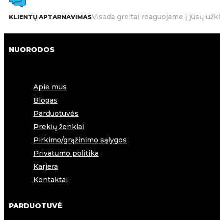
Visada greitai reaguojame į jūsų užk
KLIENTŲ APTARNAVIMAS
NUORODOS
Apie mus
Blogas
Parduotuvės
Prekių ženklai
Pirkimo/grąžinimo sąlygos
Privatumo politika
Karjera
Kontaktai
PARDUOTUVĖ