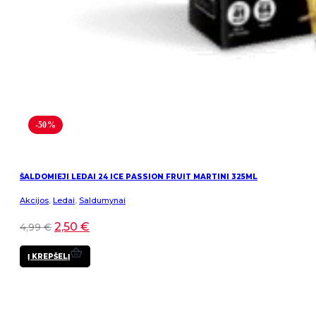
-50%
ŠALDOMIEJI LEDAI 24 ICE PASSION FRUIT MARTINI 325ML
Akcijos
,
Ledai
,
Saldumynai
2,50
€
4,99
€
Į KREPŠELĮ