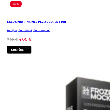
-50%
SALDAINIŲ RINKINYS PEZ ASSORED FRUIT
Akcijos
,
Saldainiai
,
Saldumynai
4,00
€
7,99
€
Į KREPŠELĮ