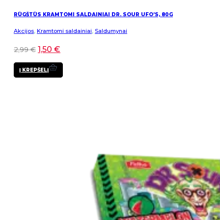
RŪGŠTŪS KRAMTOMI SALDAINIAI DR. SOUR UFO’S, 80G
Akcijos
,
Kramtomi saldainiai
,
Saldumynai
1,50
€
2,99
€
Į KREPŠELĮ