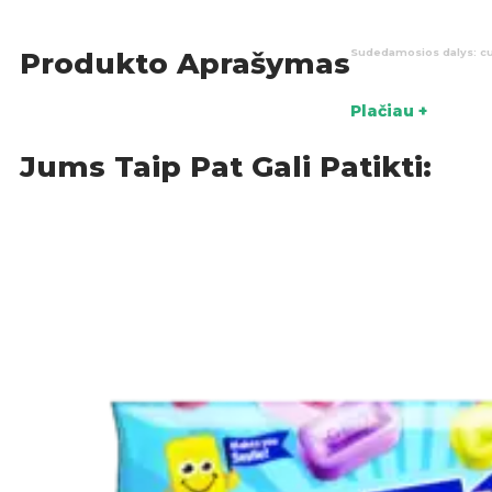
Sudedamosios dalys: cukr
Produkto Aprašymas
Maistinė vertė (100g): en
Plačiau +
Jums Taip Pat Gali Patikti:
Kilmės šalis: Nyderlanda
Sal
KATEGORIJOS: