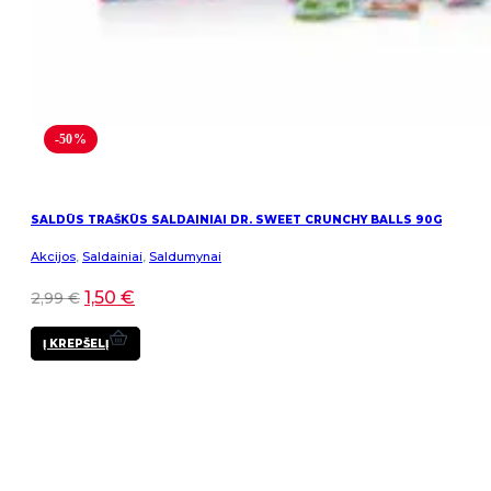
-50%
SALDŪS TRAŠKŪS SALDAINIAI DR. SWEET CRUNCHY BALLS 90G
Akcijos
,
Saldainiai
,
Saldumynai
1,50
€
2,99
€
Į KREPŠELĮ