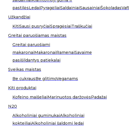
saldainiai
Kramtomoji guma ir
pastilės
Ledai
Pyragėliai
Saldainiai
Sausainiai
Šokoladas
Vafl
Užkandžiai
Kiti
Sausi pusryčiai
Spragėsiai
Traškučiai
Greitai paruošiamas maistas
Greitai paruošiami
makaronai
Makaronai
Ramenai
Savaime
pasišildantys patiekalai
Sveikas maistas
Be cukraus
Be glitimo
Veganams
Kiti produktai
Kofeino maišeliai
Marinuotos daržovės
Padažai
N20
Alkoholiniai guminukai
Alkoholiniai
kokteiliai
Alkoholiniai šaldomi ledai