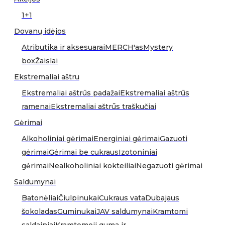
1+1
Dovanų idėjos
Atributika ir aksesuarai
MERCH'as
Mystery
box
Žaislai
Ekstremaliai aštru
Ekstremaliai aštrūs padažai
Ekstremaliai aštrūs
ramenai
Ekstremaliai aštrūs traškučiai
Gėrimai
Alkoholiniai gėrimai
Energiniai gėrimai
Gazuoti
gėrimai
Gėrimai be cukraus
Izotoniniai
gėrimai
Nealkoholiniai kokteiliai
Negazuoti gėrimai
Saldumynai
Batonėliai
Čiulpinukai
Cukraus vata
Dubajaus
šokoladas
Guminukai
JAV saldumynai
Kramtomi