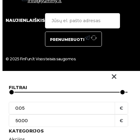
info@yummy.lt
NAUJIENLAIŠKIS
PRENUMERUOTI
© 2025 FinFun.lt Visos teisės saugomos.
FILTRAI
€
€
KATEGORIJOS
Akcijos