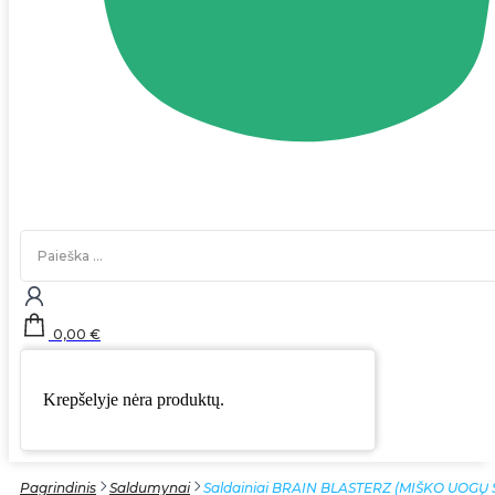
Search
...
0,00
€
Krepšelyje nėra produktų.
Pagrindinis
Saldumynai
Saldainiai BRAIN BLASTERZ (MIŠKO UOGŲ S