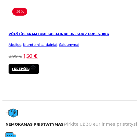
-50%
RŪGŠTŪS KRAMTOMI SALDAINIAI DR. SOUR CUBES, 80G
Akcijos
,
Kramtomi saldainiai
,
Saldumynai
1,50
€
2,99
€
Į KREPŠELĮ
Pirkite už 30 eur ir mes pristat
NEMOKAMAS PRISTATYMAS