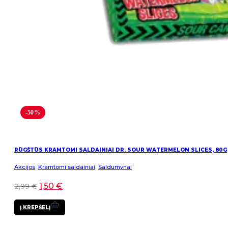
-50%
RŪGŠTŪS KRAMTOMI SALDAINIAI DR. SOUR WATERMELON SLICES, 80G
Akcijos
,
Kramtomi saldainiai
,
Saldumynai
1,50
€
2,99
€
Į KREPŠELĮ