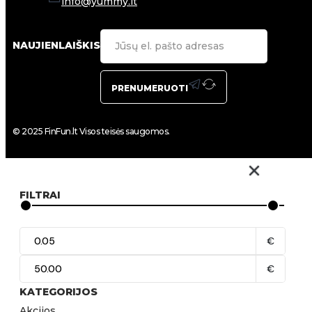
info@yummy.lt
NAUJIENLAIŠKIS
PRENUMERUOTI
© 2025 FinFun.lt Visos teisės saugomos.
FILTRAI
€
€
KATEGORIJOS
Akcijos