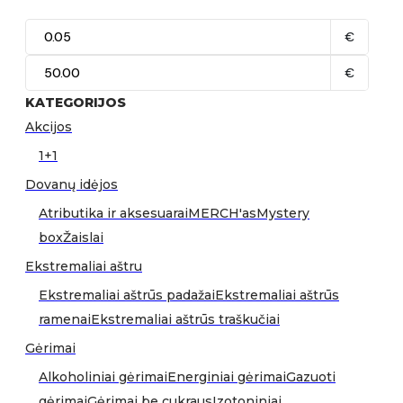
€
€
KATEGORIJOS
Akcijos
1+1
Dovanų idėjos
Atributika ir aksesuarai
MERCH'as
Mystery
box
Žaislai
Ekstremaliai aštru
Ekstremaliai aštrūs padažai
Ekstremaliai aštrūs
ramenai
Ekstremaliai aštrūs traškučiai
Gėrimai
Alkoholiniai gėrimai
Energiniai gėrimai
Gazuoti
gėrimai
Gėrimai be cukraus
Izotoniniai