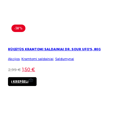
-50%
RŪGŠTŪS KRAMTOMI SALDAINIAI DR. SOUR UFO’S, 80G
Akcijos
,
Kramtomi saldainiai
,
Saldumynai
1,50
€
2,99
€
Į KREPŠELĮ