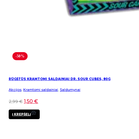
-50%
RŪGŠTŪS KRAMTOMI SALDAINIAI DR. SOUR CUBES, 80G
Akcijos
,
Kramtomi saldainiai
,
Saldumynai
1,50
€
2,99
€
Į KREPŠELĮ