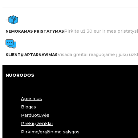
Pirkite už 30 eur ir mes pristat
NEMOKAMAS PRISTATYMAS
Visada greitai reaguojame į jūsų užk
KLIENTŲ APTARNAVIMAS
NUORODOS
Apie mus
Blogas
Parduotuvės
Prekių ženklai
Pirkimo/grąžinimo sąlygos