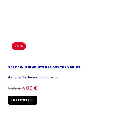
-50%
SALDAINIŲ RINKINYS PEZ ASSORED FRUIT
Akcijos
,
Saldainiai
,
Saldumynai
4,00
€
7,99
€
Į KREPŠELĮ