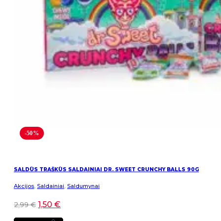
-50%
SALDŪS TRAŠKŪS SALDAINIAI DR. SWEET CRUNCHY BALLS 90G
Akcijos
,
Saldainiai
,
Saldumynai
1,50
€
2,99
€