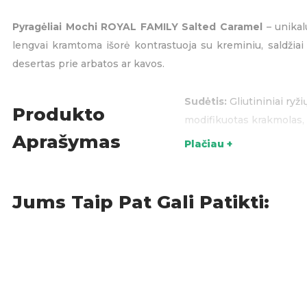
Pyragėliai Mochi ROYAL FAMILY Salted Caramel
– unikal
lengvai kramtoma išorė kontrastuoja su kreminiu, saldžiai
desertas prie arbatos ar kavos.
Sudėtis:
Gliutininiai ryži
Produkto
modifikuotas krakmolas, n
Aprašymas
Plačiau +
Pagaminta pagal tradicin
Puikus pasirinkimas norin
Jums Taip Pat Gali Patikti:
Pyragėliai
,
S
KATEGORIJOS: