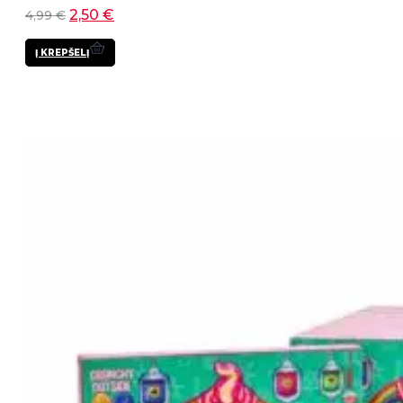
2,50
€
4,99
€
Į KREPŠELĮ