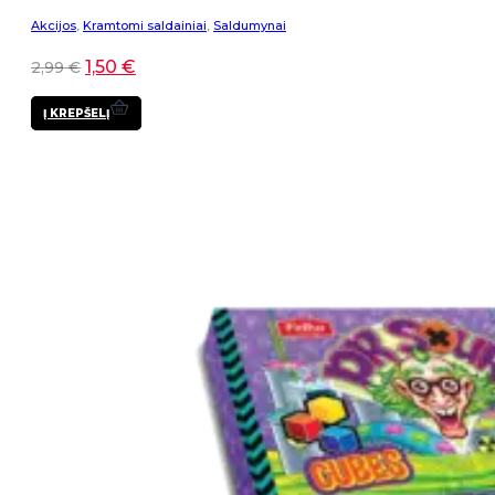
Akcijos
,
Kramtomi saldainiai
,
Saldumynai
1,50
€
2,99
€
Į KREPŠELĮ