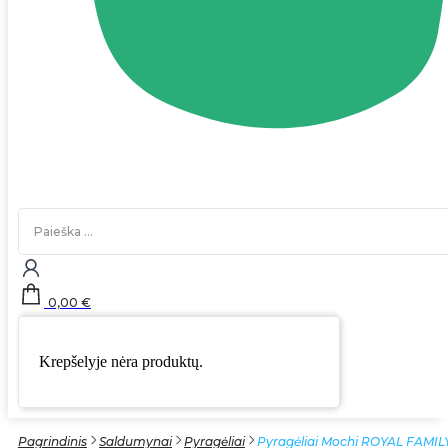
Search
...
0,00
€
Krepšelyje nėra produktų.
Pagrindinis
Saldumynai
Pyragėliai
Pyragėliai Mochi ROYAL FAMIL