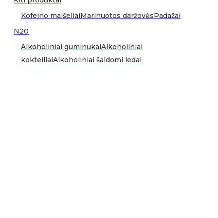
Kiti produktai
Kofeino maišeliai
Marinuotos daržovės
Padažai
N20
Alkoholiniai guminukai
Alkoholiniai
kokteiliai
Alkoholiniai šaldomi ledai