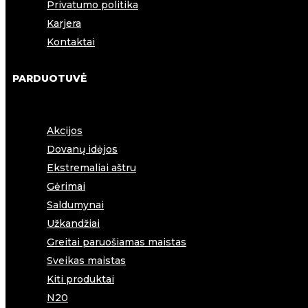
Privatumo politika
Karjera
Kontaktai
PARDUOTUVĖ
Akcijos
Dovanų idėjos
Ekstremaliai aštru
Gėrimai
Saldumynai
Užkandžiai
Greitai paruošiamas maistas
Sveikas maistas
Kiti produktai
N20