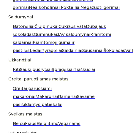
gėrimai
Nealkoholiniai kokteiliai
Negazuoti gėrimai
Saldumynai
Batonėliai
Čiulpinukai
Cukraus vata
Dubajaus
šokoladas
Guminukai
JAV saldumynai
Kramtomi
saldainiai
Kramtomoji guma ir
pastilės
Ledai
Pyragėliai
Saldainiai
Sausainiai
Šokoladas
Vafl
Užkandžiai
Kiti
Sausi pusryčiai
Spragėsiai
Traškučiai
Greitai paruošiamas maistas
Greitai paruošiami
makaronai
Makaronai
Ramenai
Savaime
pasišildantys patiekalai
Sveikas maistas
Be cukraus
Be glitimo
Veganams