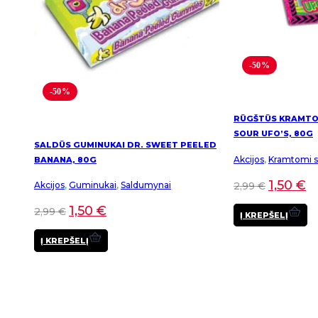
-50%
-50%
RŪGŠTŪS KRAMTOM
SOUR UFO’S, 80G
SALDŪS GUMINUKAI DR. SWEET PEELED
Akcijos
,
Kramtomi sa
BANANA, 80G
1,50
€
2,99
€
Akcijos
,
Guminukai
,
Saldumynai
1,50
€
2,99
€
Į KREPŠELĮ
Į KREPŠELĮ