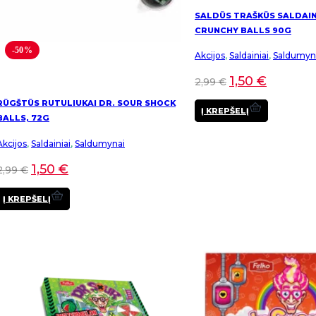
SALDŪS TRAŠKŪS SALDAIN
CRUNCHY BALLS 90G
-50%
Akcijos
,
Saldainiai
,
Saldumyn
1,50
€
2,99
€
RŪGŠTŪS RUTULIUKAI DR. SOUR SHOCK
Į KREPŠELĮ
BALLS, 72G
Akcijos
,
Saldainiai
,
Saldumynai
1,50
€
2,99
€
Į KREPŠELĮ