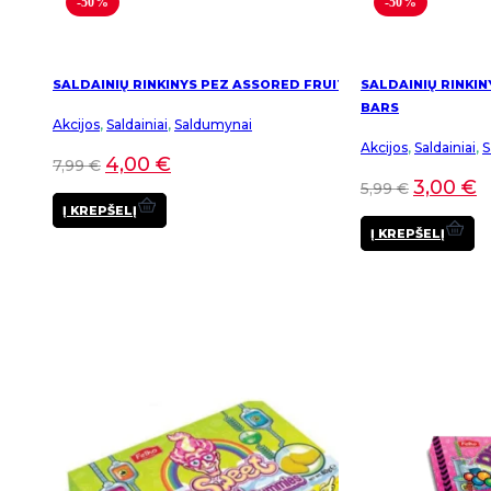
-50%
-50%
SALDAINIŲ RINKINYS PEZ ASSORED FRUIT
SALDAINIŲ RINKIN
BARS
Akcijos
,
Saldainiai
,
Saldumynai
Akcijos
,
Saldainiai
,
S
4,00
€
7,99
€
3,00
€
5,99
€
Į KREPŠELĮ
Į KREPŠELĮ