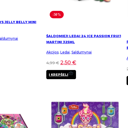
-50%
YS JELLY BELLY MINI
ŠALDOMIEJI LEDAI 24 ICE PASSION FRUIT
aldumynai
MARTINI 325ML
Akcijos
,
Ledai
,
Saldumynai
2,50
€
4,99
€
Į KREPŠELĮ