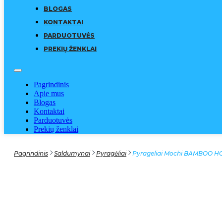
BLOGAS
KONTAKTAI
PARDUOTUVĖS
PREKIŲ ŽENKLAI
Pagrindinis
Apie mus
Blogas
Kontaktai
Parduotuvės
Prekių ženklai
Pagrindinis
Saldumynai
Pyragėliai
Pyrageliai Mochi BAMBOO HOUS