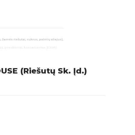
žemės riešutai, cukrus, palmių aliejus),
E420), prieskoniai, konservantas (E200)
ų riebalų rugščių: 2,5g; Angliavandeniai:
SE (Riešutų Sk. Įd.)
sos prekės