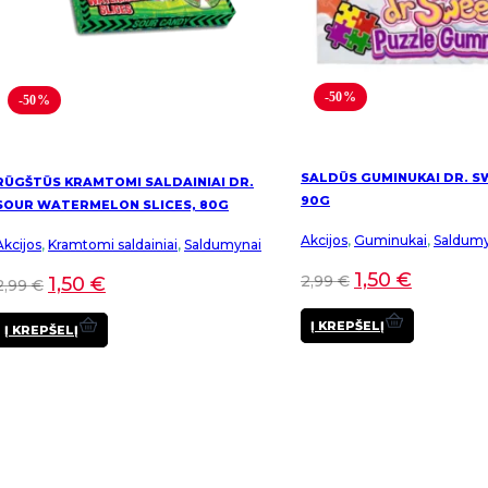
-50%
-50%
SALDŪS GUMINUKAI DR. S
RŪGŠTŪS KRAMTOMI SALDAINIAI DR.
90G
SOUR WATERMELON SLICES, 80G
Akcijos
,
Guminukai
,
Saldumy
Akcijos
,
Kramtomi saldainiai
,
Saldumynai
1,50
€
2,99
€
1,50
€
2,99
€
Į KREPŠELĮ
Į KREPŠELĮ