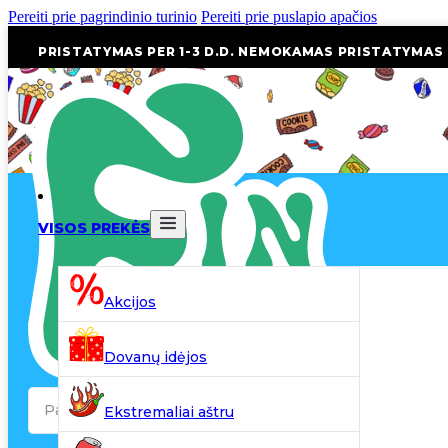
Pereiti prie pagrindinio turinio
Pereiti prie puslapio apačios
PRISTATYMAS PER 1-3 D.D. NEMOKAMAS PRISTATYMAS
VISOS PREKĖS
Akcijos
Dovanų idėjos
Search
Ekstremaliai aštru
...