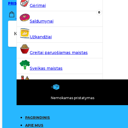
PRISIJUNGTI / REGISTRUOTIS
Gėrimai
0
0,00
€
Saldumynai
Krepšelyje nėra produktų.
Užkandžiai
Greitai paruošiamas maistas
Sveikas maistas
Kiti produktai
Nemokamas pristatymas
N20
PAGRINDINIS
APIE MUS