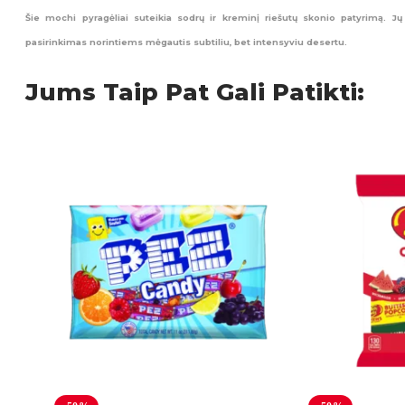
Šie mochi pyragėliai suteikia sodrų ir kreminį riešutų skonio patyrimą. Jų
pasirinkimas norintiems mėgautis subtiliu, bet intensyviu desertu.
Jums Taip Pat Gali Patikti: