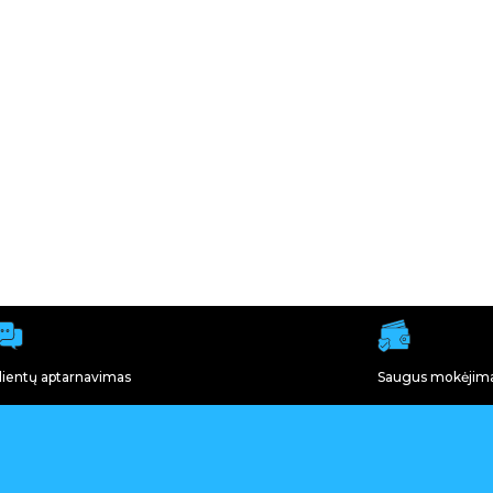
lientų aptarnavimas
Saugus mokėjim