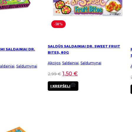
-50%
SALDŪS SALDAINIAI DR. SWEET FRUIT
I SALDAINIAI DR.
BITES, 80G
Akcijos
,
Saldainiai
,
Saldumynai
ldainiai
,
Saldumynai
1,50
€
2,99
€
Į KREPŠELĮ