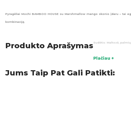
Pyragėliai Mochi BAMBOO HOUSE su Marshmallow mango skonio įdaru – tai egzoti
kombinaciją.
Sudėtis:
Maltozė, palmių 
Produkto Aprašymas
Maistinėsvertės(27gporci
Plačiau +
Jums Taip Pat Gali Patikti:
Kilmės šalis:
Taivanas
Pyra
KATEGORIJOS: