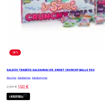
-50%
SALDŪS TRAŠKŪS SALDAINIAI DR. SWEET CRUNCHY BALLS 90G
Akcijos
,
Saldainiai
,
Saldumynai
1,50
€
2,99
€
Į KREPŠELĮ