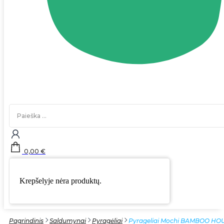
Search
...
0,00
€
Krepšelyje nėra produktų.
Pagrindinis
Saldumynai
Pyragėliai
Pyrageliai Mochi BAMBOO HOUS