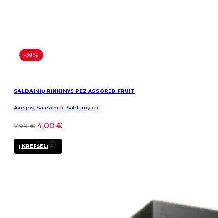
-50%
SALDAINIŲ RINKINYS PEZ ASSORED FRUIT
Akcijos
,
Saldainiai
,
Saldumynai
4,00
€
7,99
€
Į KREPŠELĮ