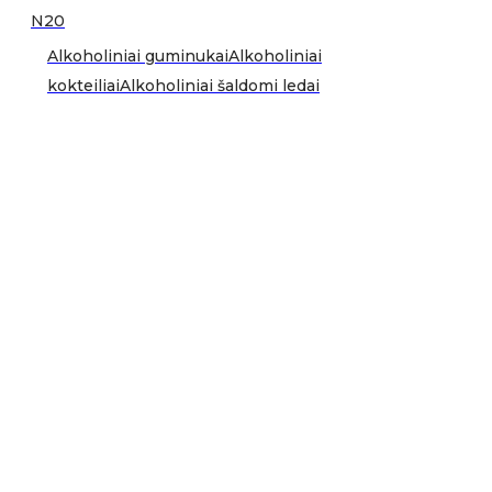
N20
Alkoholiniai guminukai
Alkoholiniai
kokteiliai
Alkoholiniai šaldomi ledai