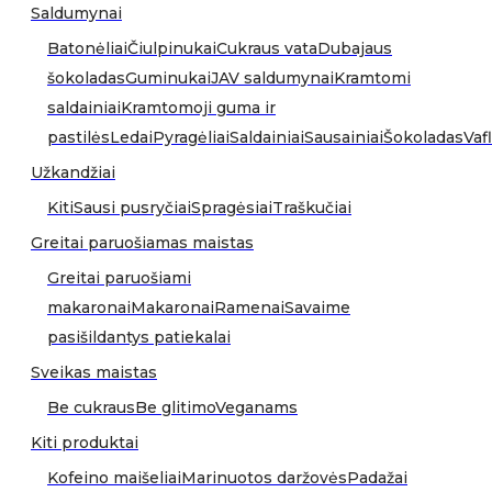
Saldumynai
Batonėliai
Čiulpinukai
Cukraus vata
Dubajaus
šokoladas
Guminukai
JAV saldumynai
Kramtomi
saldainiai
Kramtomoji guma ir
pastilės
Ledai
Pyragėliai
Saldainiai
Sausainiai
Šokoladas
Vafl
Užkandžiai
Kiti
Sausi pusryčiai
Spragėsiai
Traškučiai
Greitai paruošiamas maistas
Greitai paruošiami
makaronai
Makaronai
Ramenai
Savaime
pasišildantys patiekalai
Sveikas maistas
Be cukraus
Be glitimo
Veganams
Kiti produktai
Kofeino maišeliai
Marinuotos daržovės
Padažai