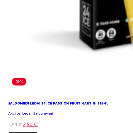
-50%
ŠALDOMIEJI LEDAI 24 ICE PASSION FRUIT MARTINI 325ML
Akcijos
,
Ledai
,
Saldumynai
2,50
€
4,99
€