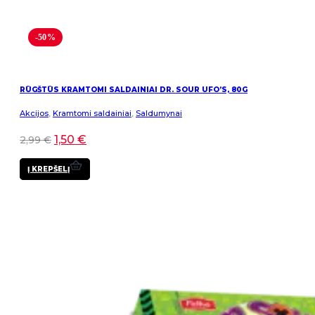
-50%
RŪGŠTŪS KRAMTOMI SALDAINIAI DR. SOUR UFO’S, 80G
Akcijos
,
Kramtomi saldainiai
,
Saldumynai
1,50
€
2,99
€
Į KREPŠELĮ