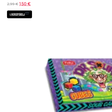
1,50
€
2,99
€
Į KREPŠELĮ