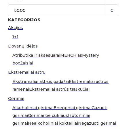
€
KATEGORIJOS
Akcijos
1+1
Dovanų idėjos
Atributika ir aksesuarai
MERCH'as
Mystery
box
Žaislai
Ekstremaliai aštru
Ekstremaliai aštrūs padažai
Ekstremaliai aštrūs
ramenai
Ekstremaliai aštrūs traškučiai
Gėrimai
Alkoholiniai gėrimai
Energiniai gėrimai
Gazuoti
gėrimai
Gėrimai be cukraus
Izotoniniai
gėrimai
Nealkoholiniai kokteiliai
Negazuoti gėrimai