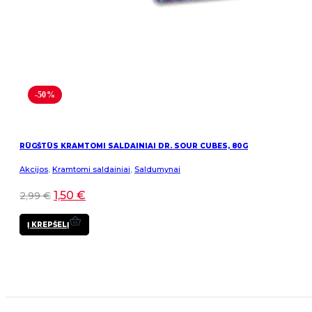
-50%
RŪGŠTŪS KRAMTOMI SALDAINIAI DR. SOUR CUBES, 80G
Akcijos
,
Kramtomi saldainiai
,
Saldumynai
1,50
€
2,99
€
Į KREPŠELĮ