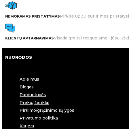
Pirkite už 30 eur ir mes pristat
NEMOKAMAS PRISTATYMAS
Visada greitai reaguojame į jūsų užk
KLIENTŲ APTARNAVIMAS
NUORODOS
Apie mus
Blogas
Parduotuvės
Prekių ženklai
Pirkimo/grąžinimo sąlygos
Privatumo politika
Karjera