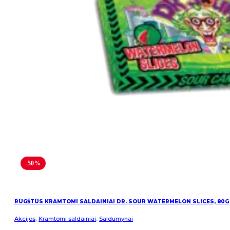
-50%
RŪGŠTŪS KRAMTOMI SALDAINIAI DR. SOUR WATERMELON SLICES, 80G
Akcijos
,
Kramtomi saldainiai
,
Saldumynai