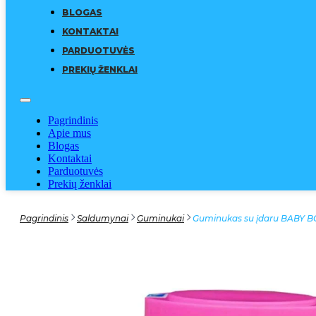
BLOGAS
KONTAKTAI
PARDUOTUVĖS
PREKIŲ ŽENKLAI
Pagrindinis
Apie mus
Blogas
Kontaktai
Parduotuvės
Prekių ženklai
Pagrindinis
Saldumynai
Guminukai
Guminukas su įdaru BABY BO