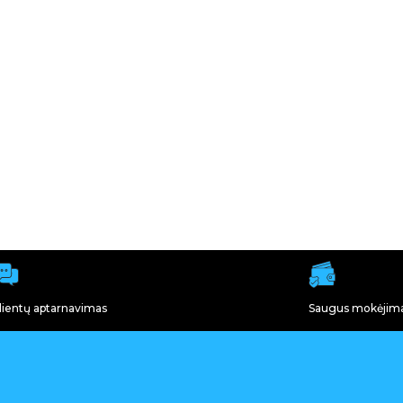
lientų aptarnavimas
Saugus mokėjim