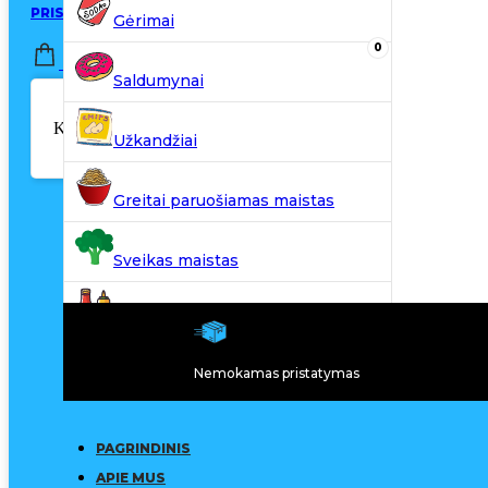
PRISIJUNGTI / REGISTRUOTIS
Gėrimai
0
0,00
€
Saldumynai
Krepšelyje nėra produktų.
Užkandžiai
Greitai paruošiamas maistas
Sveikas maistas
Kiti produktai
Nemokamas pristatymas
N20
PAGRINDINIS
APIE MUS