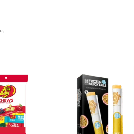
isos prekės
uką