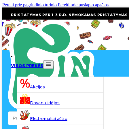
Pereiti prie pagrindinio turinio
Pereiti prie puslapio apačios
PRISTATYMAS PER 1-3 D.D. NEMOKAMAS PRISTATYMAS
VISOS PREKĖS
Akcijos
Dovanų idėjos
Search
Ekstremaliai aštru
...