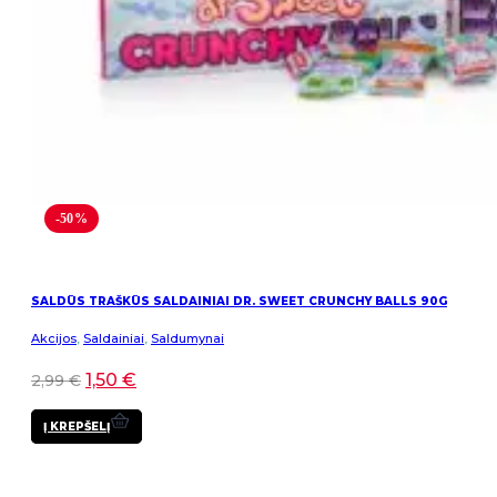
-50%
SALDŪS TRAŠKŪS SALDAINIAI DR. SWEET CRUNCHY BALLS 90G
Akcijos
,
Saldainiai
,
Saldumynai
1,50
€
2,99
€
Į KREPŠELĮ