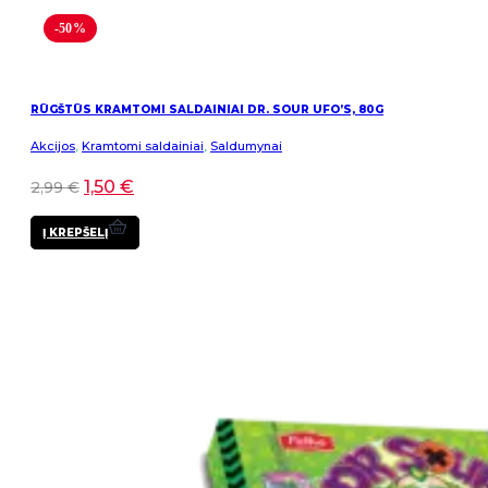
-50%
RŪGŠTŪS KRAMTOMI SALDAINIAI DR. SOUR UFO’S, 80G
Akcijos
,
Kramtomi saldainiai
,
Saldumynai
1,50
€
2,99
€
Į KREPŠELĮ