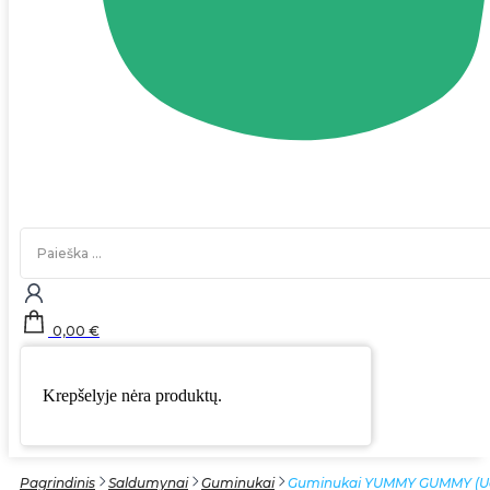
Search
...
0,00
€
Krepšelyje nėra produktų.
Pagrindinis
Saldumynai
Guminukai
Guminukai YUMMY GUMMY (Uog