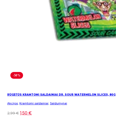
-50%
RŪGŠTŪS KRAMTOMI SALDAINIAI DR. SOUR WATERMELON SLICES, 80G
Akcijos
,
Kramtomi saldainiai
,
Saldumynai
1,50
€
2,99
€