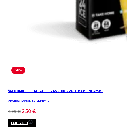
-50%
ŠALDOMIEJI LEDAI 24 ICE PASSION FRUIT MARTINI 325ML
Akcijos
,
Ledai
,
Saldumynai
2,50
€
4,99
€
Į KREPŠELĮ