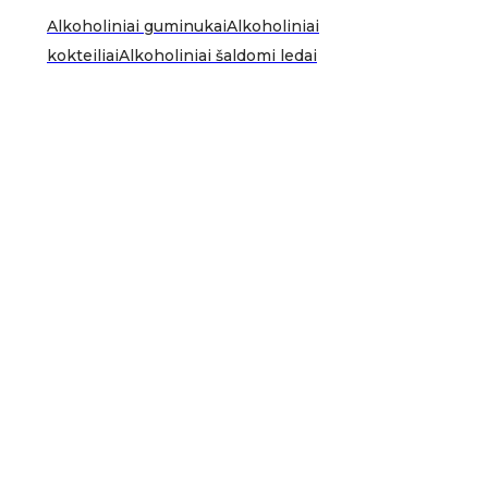
Alkoholiniai guminukai
Alkoholiniai
kokteiliai
Alkoholiniai šaldomi ledai