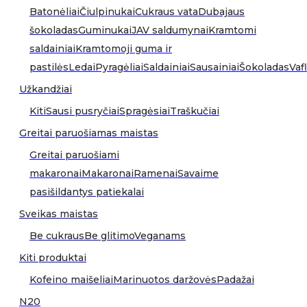
Batonėliai
Čiulpinukai
Cukraus vata
Dubajaus
šokoladas
Guminukai
JAV saldumynai
Kramtomi
saldainiai
Kramtomoji guma ir
pastilės
Ledai
Pyragėliai
Saldainiai
Sausainiai
Šokoladas
Vafl
Užkandžiai
Kiti
Sausi pusryčiai
Spragėsiai
Traškučiai
Greitai paruošiamas maistas
Greitai paruošiami
makaronai
Makaronai
Ramenai
Savaime
pasišildantys patiekalai
Sveikas maistas
Be cukraus
Be glitimo
Veganams
Kiti produktai
Kofeino maišeliai
Marinuotos daržovės
Padažai
N20