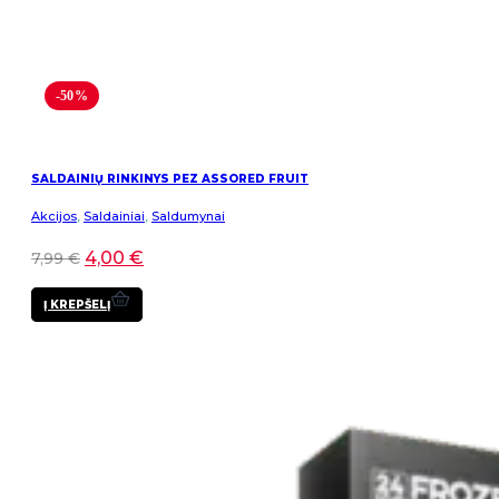
-50%
SALDAINIŲ RINKINYS PEZ ASSORED FRUIT
Akcijos
,
Saldainiai
,
Saldumynai
4,00
€
7,99
€
Į KREPŠELĮ