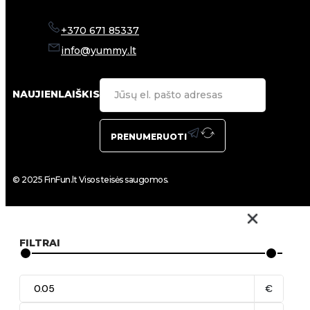
+370 671 85337
info@yummy.lt
NAUJIENLAIŠKIS
PRENUMERUOTI
© 2025 FinFun.lt Visos teisės saugomos.
FILTRAI
€