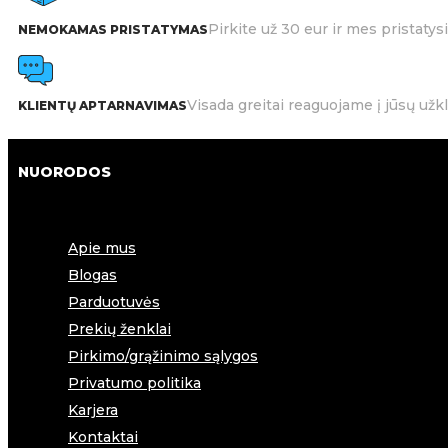
Pirkite už 30 eur ir mes pristat
NEMOKAMAS PRISTATYMAS
Visada greitai reaguojame į jūsų užk
KLIENTŲ APTARNAVIMAS
NUORODOS
Apie mus
Blogas
Parduotuvės
Prekių ženklai
Pirkimo/grąžinimo sąlygos
Privatumo politika
Karjera
Kontaktai