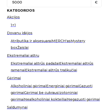
€
KATEGORIJOS
Akcijos
1+1
Dovanų idėjos
Atributika ir aksesuarai
MERCH'as
Mystery
box
Žaislai
Ekstremaliai aštru
Ekstremaliai aštrūs padažai
Ekstremaliai aštrūs
ramenai
Ekstremaliai aštrūs traškučiai
Gėrimai
Alkoholiniai gėrimai
Energiniai gėrimai
Gazuoti
gėrimai
Gėrimai be cukraus
Izotoniniai
gėrimai
Nealkoholiniai kokteiliai
Negazuoti gėrimai
Saldumynai