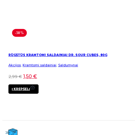
-50%
RŪGŠTŪS KRAMTOMI SALDAINIAI DR. SOUR CUBES, 80G
Akcijos
,
Kramtomi saldainiai
,
Saldumynai
1,50
€
2,99
€
Į KREPŠELĮ