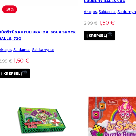
CRUNCHY BALLS 90G
-50%
Akcijos
,
Saldainiai
,
Saldumyn
1,50
€
2,99
€
RŪGŠTŪS RUTULIUKAI DR. SOUR SHOCK
Į KREPŠELĮ
BALLS, 72G
Akcijos
,
Saldainiai
,
Saldumynai
1,50
€
2,99
€
Į KREPŠELĮ