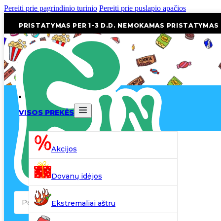
Pereiti prie pagrindinio turinio
Pereiti prie puslapio apačios
PRISTATYMAS PER 1-3 D.D. NEMOKAMAS PRISTATYMAS
VISOS PREKĖS
Akcijos
Dovanų idėjos
Search
Ekstremaliai aštru
...