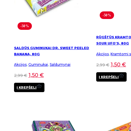
-50%
-50%
RŪGŠTŪS KRAMTOM
SOUR UFO’S, 80G
SALDŪS GUMINUKAI DR. SWEET PEELED
Akcijos
,
Kramtomi sa
BANANA, 80G
1,50
€
2,99
€
Akcijos
,
Guminukai
,
Saldumynai
1,50
€
2,99
€
Į KREPŠELĮ
Į KREPŠELĮ