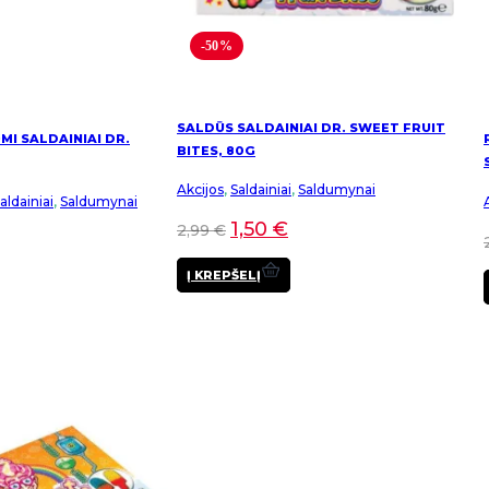
-50%
SALDŪS SALDAINIAI DR. SWEET FRUIT
I SALDAINIAI DR.
BITES, 80G
Akcijos
,
Saldainiai
,
Saldumynai
ldainiai
,
Saldumynai
1,50
€
2,99
€
Į KREPŠELĮ