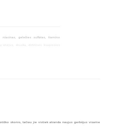
, niacinas, geležies sulfatas, tiamino
ų aliejus, druska, dirbtinės kvapiosios
 aliejus, SOJOS lecitinas.
esiui.
iš kurių sočiųjų riebalų rūgščių – 0g;
Išpardavimas
,
Visos prekės
:
votiško skonio, tačiau jie vistiek atranda naujus gerbėjus visame