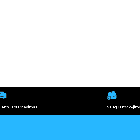
lientų aptarnavimas
Saugus mokėjim