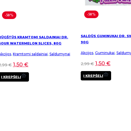
-50%
-50%
SALDŪS GUMINUKAI DR. S
RŪGŠTŪS KRAMTOMI SALDAINIAI DR.
90G
SOUR WATERMELON SLICES, 80G
Akcijos
,
Guminukai
,
Saldumy
Akcijos
,
Kramtomi saldainiai
,
Saldumynai
1,50
€
2,99
€
1,50
€
2,99
€
Į KREPŠELĮ
Į KREPŠELĮ