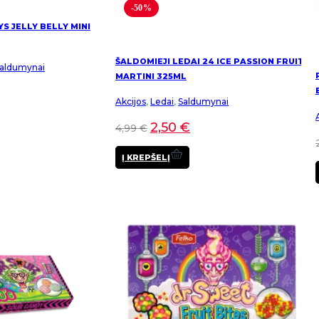
-50%
YS JELLY BELLY MINI
ŠALDOMIEJI LEDAI 24 ICE PASSION FRUIT
aldumynai
MARTINI 325ML
Akcijos
,
Ledai
,
Saldumynai
2,50
€
4,99
€
Į KREPŠELĮ