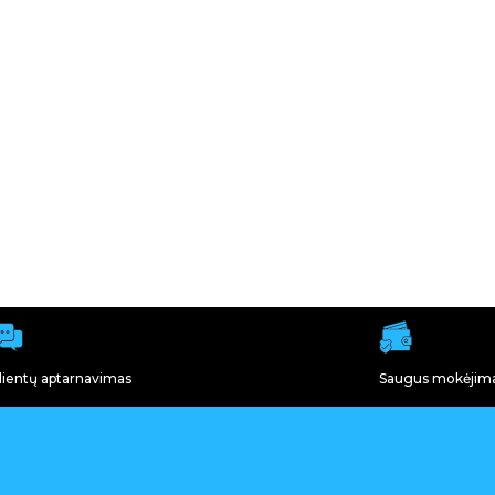
lientų aptarnavimas
Saugus mokėjim