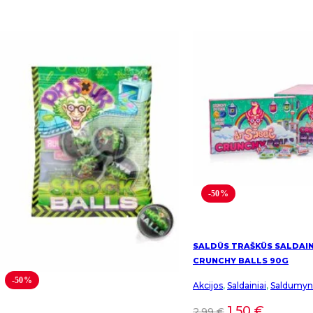
-50%
SALDŪS TRAŠKŪS SALDAIN
CRUNCHY BALLS 90G
-50%
Akcijos
,
Saldainiai
,
Saldumyn
1,50
€
2,99
€