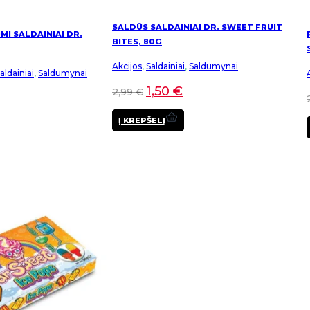
SALDŪS SALDAINIAI DR. SWEET FRUIT
I SALDAINIAI DR.
BITES, 80G
Akcijos
,
Saldainiai
,
Saldumynai
ldainiai
,
Saldumynai
1,50
€
2,99
€
Į KREPŠELĮ