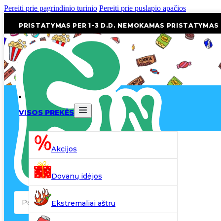
Pereiti prie pagrindinio turinio
Pereiti prie puslapio apačios
PRISTATYMAS PER 1-3 D.D. NEMOKAMAS PRISTATYMAS
VISOS PREKĖS
Akcijos
Dovanų idėjos
Search
Ekstremaliai aštru
...