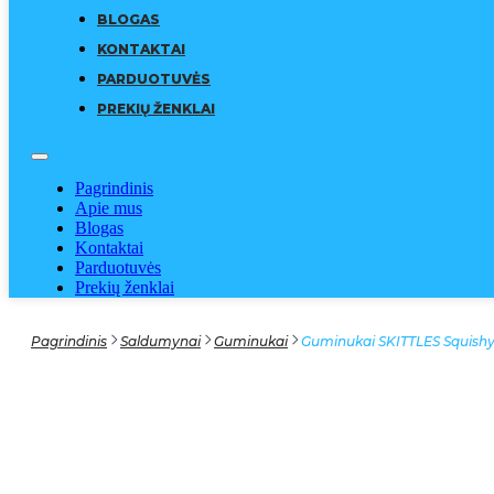
BLOGAS
KONTAKTAI
PARDUOTUVĖS
PREKIŲ ŽENKLAI
Pagrindinis
Apie mus
Blogas
Kontaktai
Parduotuvės
Prekių ženklai
Pagrindinis
Saldumynai
Guminukai
Guminukai SKITTLES Squishy