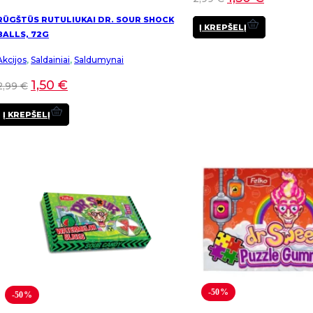
RŪGŠTŪS RUTULIUKAI DR. SOUR SHOCK
Į KREPŠELĮ
BALLS, 72G
Akcijos
,
Saldainiai
,
Saldumynai
1,50
€
2,99
€
Į KREPŠELĮ
-50%
-50%