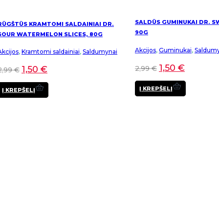
SALDŪS GUMINUKAI DR. S
RŪGŠTŪS KRAMTOMI SALDAINIAI DR.
90G
SOUR WATERMELON SLICES, 80G
Akcijos
,
Guminukai
,
Saldumy
Akcijos
,
Kramtomi saldainiai
,
Saldumynai
1,50
€
2,99
€
1,50
€
2,99
€
Į KREPŠELĮ
Į KREPŠELĮ