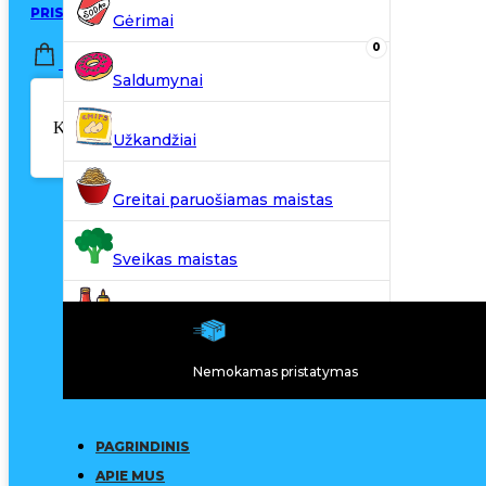
PRISIJUNGTI / REGISTRUOTIS
Gėrimai
0
0,00
€
Saldumynai
Krepšelyje nėra produktų.
Užkandžiai
Greitai paruošiamas maistas
Sveikas maistas
Kiti produktai
Nemokamas pristatymas
N20
PAGRINDINIS
APIE MUS