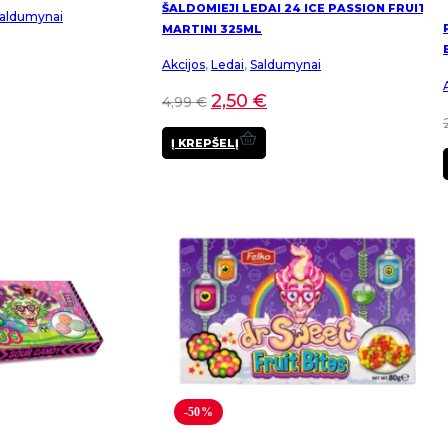
ŠALDOMIEJI LEDAI 24 ICE PASSION FRUIT
aldumynai
MARTINI 325ML
Akcijos
,
Ledai
,
Saldumynai
2,50
€
4,99
€
Į KREPŠELĮ
-50%