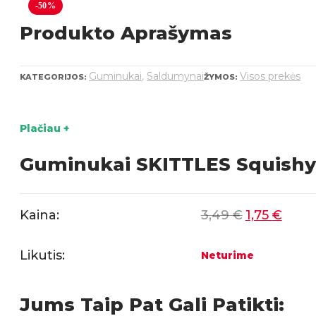
-50%
Produkto Aprašymas
Guminukai
,
Saldumynai
Visos prekės
KATEGORIJOS:
ŽYMOS:
Plačiau +
Guminukai SKITTLES Squishy
Kaina:
3,49
€
1,75
€
Likutis:
Neturime
Jums Taip Pat Gali Patikti: