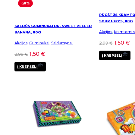
-50%
RŪGŠTŪS KRAMTOM
SOUR UFO’S, 80G
SALDŪS GUMINUKAI DR. SWEET PEELED
Akcijos
,
Kramtomi sa
BANANA, 80G
1,50
€
2,99
€
Akcijos
,
Guminukai
,
Saldumynai
1,50
€
2,99
€
Į KREPŠELĮ
Į KREPŠELĮ