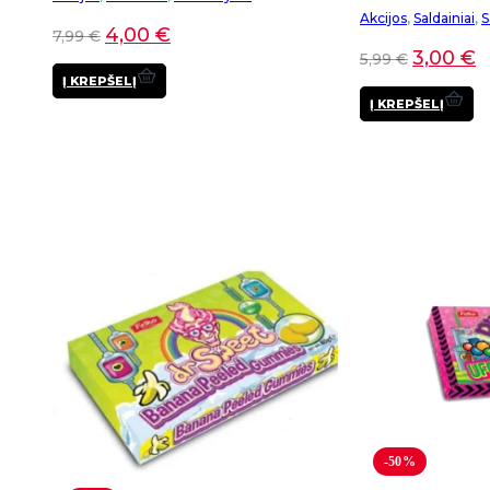
Akcijos
,
Saldainiai
,
S
4,00
€
7,99
€
3,00
€
5,99
€
Į KREPŠELĮ
Į KREPŠELĮ
-50%