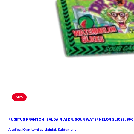
-50%
RŪGŠTŪS KRAMTOMI SALDAINIAI DR. SOUR WATERMELON SLICES, 80G
Akcijos
,
Kramtomi saldainiai
,
Saldumynai