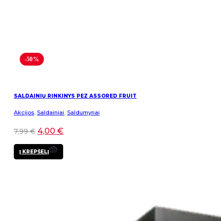
-50%
SALDAINIŲ RINKINYS PEZ ASSORED FRUIT
Akcijos
,
Saldainiai
,
Saldumynai
4,00
€
7,99
€
Į KREPŠELĮ