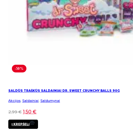
-50%
SALDŪS TRAŠKŪS SALDAINIAI DR. SWEET CRUNCHY BALLS 90G
Akcijos
,
Saldainiai
,
Saldumynai
1,50
€
2,99
€
Į KREPŠELĮ