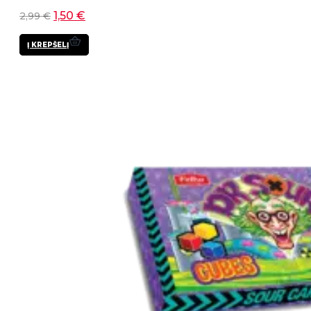
1,50
€
2,99
€
Į KREPŠELĮ