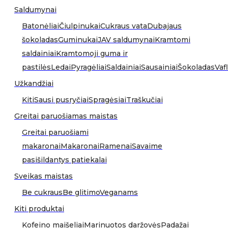
Saldumynai
Batonėliai
Čiulpinukai
Cukraus vata
Dubajaus
šokoladas
Guminukai
JAV saldumynai
Kramtomi
saldainiai
Kramtomoji guma ir
pastilės
Ledai
Pyragėliai
Saldainiai
Sausainiai
Šokoladas
Vafl
Užkandžiai
Kiti
Sausi pusryčiai
Spragėsiai
Traškučiai
Greitai paruošiamas maistas
Greitai paruošiami
makaronai
Makaronai
Ramenai
Savaime
pasišildantys patiekalai
Sveikas maistas
Be cukraus
Be glitimo
Veganams
Kiti produktai
Kofeino maišeliai
Marinuotos daržovės
Padažai