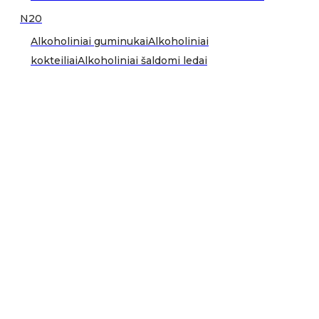
N20
Alkoholiniai guminukai
Alkoholiniai
kokteiliai
Alkoholiniai šaldomi ledai