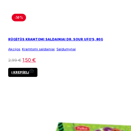
-50%
RŪGŠTŪS KRAMTOMI SALDAINIAI DR. SOUR UFO’S, 80G
Akcijos
,
Kramtomi saldainiai
,
Saldumynai
1,50
€
2,99
€
Į KREPŠELĮ