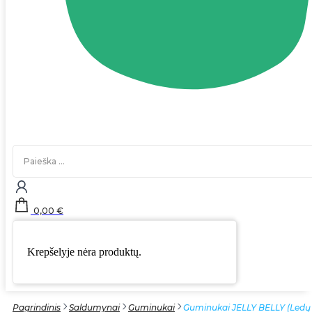
Search
...
0,00
€
Krepšelyje nėra produktų.
Pagrindinis
Saldumynai
Guminukai
Guminukai JELLY BELLY (Ledų 