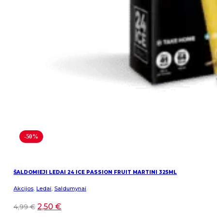
-50%
ŠALDOMIEJI LEDAI 24 ICE PASSION FRUIT MARTINI 325ML
Akcijos
,
Ledai
,
Saldumynai
2,50
€
4,99
€