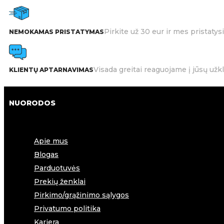
Pirkite už 30 eur ir mes pristat
NEMOKAMAS PRISTATYMAS
Visada greitai reaguojame į jūsų užk
KLIENTŲ APTARNAVIMAS
NUORODOS
Apie mus
Blogas
Parduotuvės
Prekių ženklai
Pirkimo/grąžinimo sąlygos
Privatumo politika
Karjera