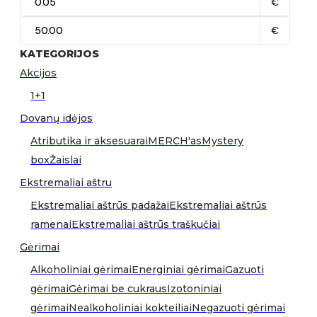
€
€
KATEGORIJOS
Akcijos
1+1
Dovanų idėjos
Atributika ir aksesuarai
MERCH'as
Mystery
box
Žaislai
Ekstremaliai aštru
Ekstremaliai aštrūs padažai
Ekstremaliai aštrūs
ramenai
Ekstremaliai aštrūs traškučiai
Gėrimai
Alkoholiniai gėrimai
Energiniai gėrimai
Gazuoti
gėrimai
Gėrimai be cukraus
Izotoniniai
gėrimai
Nealkoholiniai kokteiliai
Negazuoti gėrimai