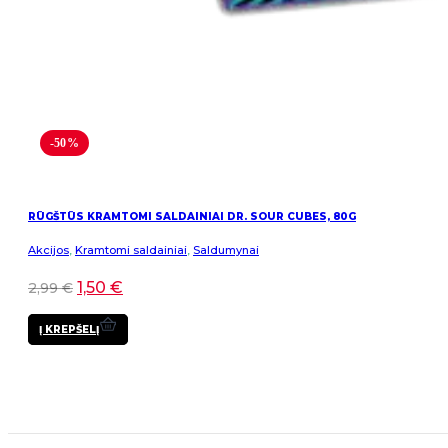
-50%
RŪGŠTŪS KRAMTOMI SALDAINIAI DR. SOUR CUBES, 80G
Akcijos
,
Kramtomi saldainiai
,
Saldumynai
1,50
€
2,99
€
Į KREPŠELĮ