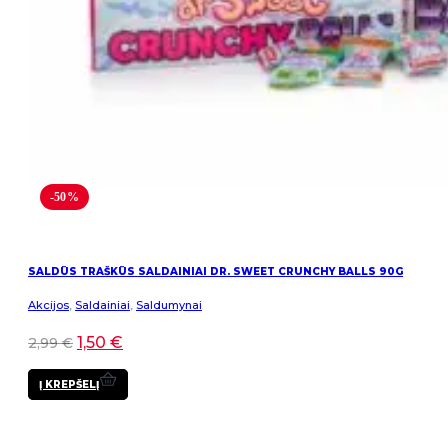
-50%
SALDŪS TRAŠKŪS SALDAINIAI DR. SWEET CRUNCHY BALLS 90G
Akcijos
,
Saldainiai
,
Saldumynai
1,50
€
2,99
€
Į KREPŠELĮ