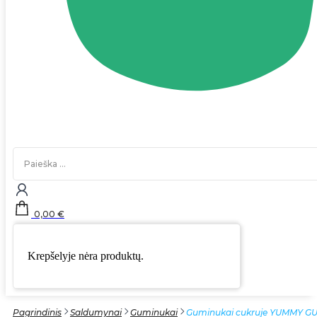
Search
...
0,00
€
Krepšelyje nėra produktų.
Pagrindinis
Saldumynai
Guminukai
Guminukai cukruje YUMMY GUMMY