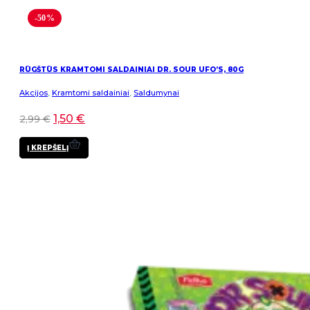
-50%
RŪGŠTŪS KRAMTOMI SALDAINIAI DR. SOUR UFO’S, 80G
Akcijos
,
Kramtomi saldainiai
,
Saldumynai
1,50
€
2,99
€
Į KREPŠELĮ