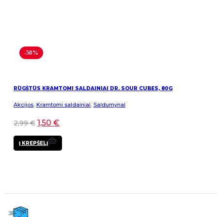
-50%
RŪGŠTŪS KRAMTOMI SALDAINIAI DR. SOUR CUBES, 80G
Akcijos
,
Kramtomi saldainiai
,
Saldumynai
1,50
€
2,99
€
Į KREPŠELĮ