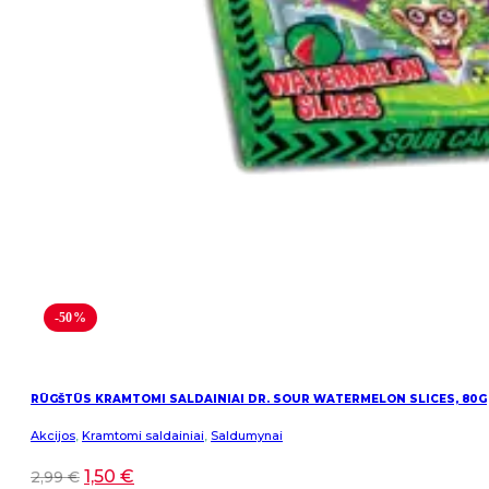
-50%
RŪGŠTŪS KRAMTOMI SALDAINIAI DR. SOUR WATERMELON SLICES, 80G
Akcijos
,
Kramtomi saldainiai
,
Saldumynai
1,50
€
2,99
€