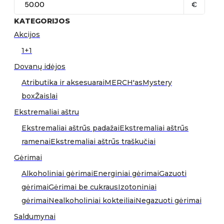
€
KATEGORIJOS
Akcijos
1+1
Dovanų idėjos
Atributika ir aksesuarai
MERCH'as
Mystery
box
Žaislai
Ekstremaliai aštru
Ekstremaliai aštrūs padažai
Ekstremaliai aštrūs
ramenai
Ekstremaliai aštrūs traškučiai
Gėrimai
Alkoholiniai gėrimai
Energiniai gėrimai
Gazuoti
gėrimai
Gėrimai be cukraus
Izotoniniai
gėrimai
Nealkoholiniai kokteiliai
Negazuoti gėrimai
Saldumynai