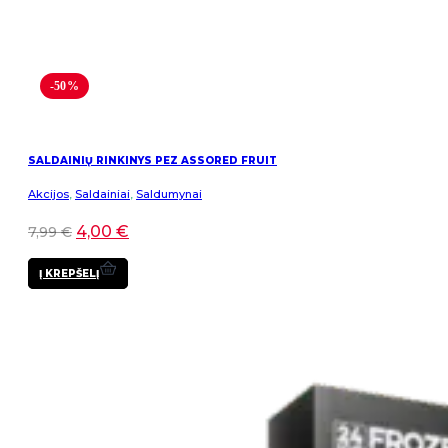
-50%
SALDAINIŲ RINKINYS PEZ ASSORED FRUIT
Akcijos
,
Saldainiai
,
Saldumynai
4,00
€
7,99
€
Į KREPŠELĮ