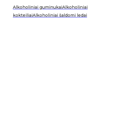
Alkoholiniai guminukai
Alkoholiniai
kokteiliai
Alkoholiniai šaldomi ledai