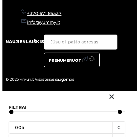
+370 671 85337
info@yummy.lt
NAUJIENLAIŠKIS
PRENUMERUOTI
© 2025 FinFun.lt Visos teisės saugomos.
FILTRAI
€