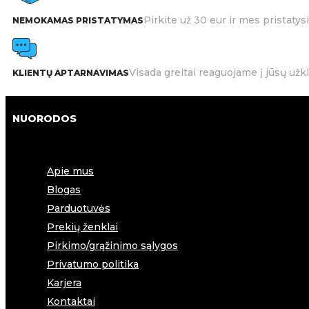
Pirkite už 30 eur ir mes pristat
NEMOKAMAS PRISTATYMAS
Visada greitai reaguojame į jūsų užk
KLIENTŲ APTARNAVIMAS
NUORODOS
Apie mus
Blogas
Parduotuvės
Prekių ženklai
Pirkimo/grąžinimo sąlygos
Privatumo politika
Karjera
Kontaktai