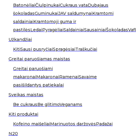
Batonėliai
Čiulpinukai
Cukraus vata
Dubajaus
šokoladas
Guminukai
JAV saldumynai
Kramtomi
saldainiai
Kramtomoji guma ir
pastilės
Ledai
Pyragėliai
Saldainiai
Sausainiai
Šokoladas
Vafl
Užkandžiai
Kiti
Sausi pusryčiai
Spragėsiai
Traškučiai
Greitai paruošiamas maistas
Greitai paruošiami
makaronai
Makaronai
Ramenai
Savaime
pasišildantys patiekalai
Sveikas maistas
Be cukraus
Be glitimo
Veganams
Kiti produktai
Kofeino maišeliai
Marinuotos daržovės
Padažai
N20