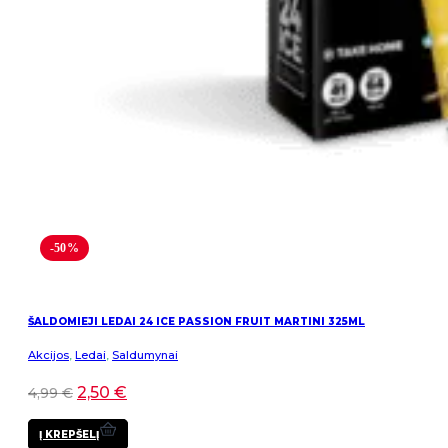
-50%
ŠALDOMIEJI LEDAI 24 ICE PASSION FRUIT MARTINI 325ML
Akcijos
,
Ledai
,
Saldumynai
2,50
€
4,99
€
Į KREPŠELĮ