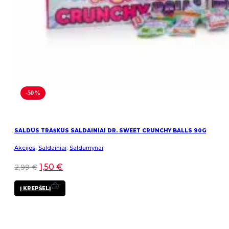
-50%
SALDŪS TRAŠKŪS SALDAINIAI DR. SWEET CRUNCHY BALLS 90G
Akcijos
,
Saldainiai
,
Saldumynai
1,50
€
2,99
€
Į KREPŠELĮ