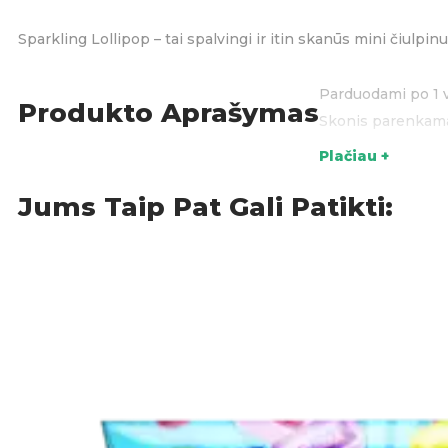
Sparkling Lollipop – tai spalvingi ir itin skanūs mini čiulpin
Parduodami po 1 v
Produkto Aprašymas
Skonis parenkamas
Plačiau +
Kilmės šalis:
Kinija
Jums Taip Pat Gali Patikti:
Sudėtis:
Cukrus
Gliukozės sirupas
Vanduo
Citrinų rūgštis
Natūralūs ir dirbti
Spalvų suteikianč
Maistinė vertė (1