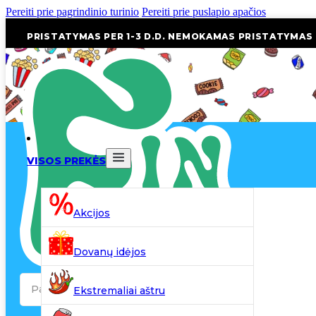
Pereiti prie pagrindinio turinio
Pereiti prie puslapio apačios
PRISTATYMAS PER 1-3 D.D. NEMOKAMAS PRISTATYMAS
VISOS PREKĖS
Akcijos
Dovanų idėjos
Search
Ekstremaliai aštru
...