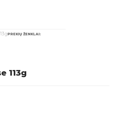
113g
PREKIŲ ŽENKLAI:
e 113g