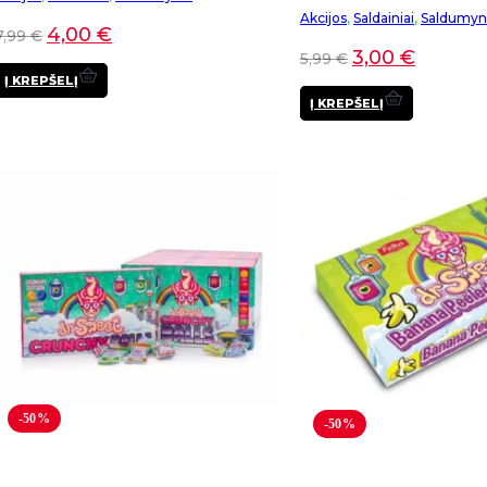
Akcijos
,
Saldainiai
,
Saldumyn
4,00
€
7,99
€
3,00
€
5,99
€
Į KREPŠELĮ
Į KREPŠELĮ
-50%
-50%