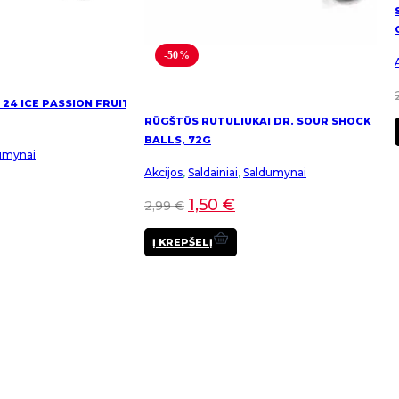
-50%
 24 ICE PASSION FRUIT
RŪGŠTŪS RUTULIUKAI DR. SOUR SHOCK
BALLS, 72G
umynai
Akcijos
,
Saldainiai
,
Saldumynai
1,50
€
2,99
€
Į KREPŠELĮ