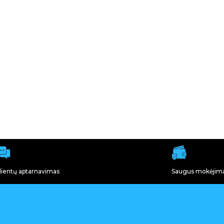
lientų aptarnavimas
Saugus mokėjim