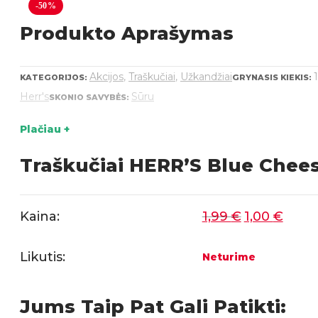
-50%
Produkto Aprašymas
Akcijos
,
Traškučiai
,
Užkandžiai
KATEGORIJOS:
GRYNASIS KIEKIS:
Herr's
Sūru
SKONIO SAVYBĖS:
Plačiau +
Traškučiai HERR’S Blue Chees
Original
Current
Kaina:
1,99
€
1,00
€
price
price
was:
is:
Likutis:
Neturime
3,19 €.
1,99 €.
Jums Taip Pat Gali Patikti: