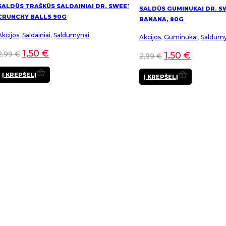
SALDŪS TRAŠKŪS SALDAINIAI DR. SWEET
SALDŪS GUMINUKAI DR. S
CRUNCHY BALLS 90G
BANANA, 80G
Akcijos
,
Saldainiai
,
Saldumynai
Akcijos
,
Guminukai
,
Saldumy
1,50
€
2,99
€
1,50
€
2,99
€
Į KREPŠELĮ
Į KREPŠELĮ