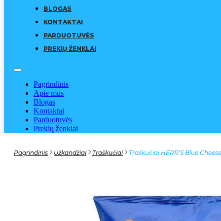
BLOGAS
KONTAKTAI
PARDUOTUVĖS
PREKIŲ ŽENKLAI
Pagrindinis
Apie mus
Blogas
Kontaktai
Parduotuvės
Prekių ženklai
Pagrindinis
Užkandžiai
Traškučiai
Traškučiai HERR’S Blue Cheese