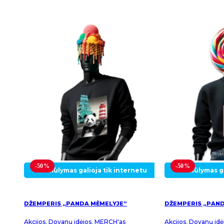
-50%
-50%
Pasiūlymas galioja tik internetu
Pasiūlymas ga
DŽEMPERIS „PANDA MĖMELYJE”
DŽEMPERIS „PAND
Akcijos
,
Dovanų idėjos
,
MERCH'as
Akcijos
,
Dovanų idė