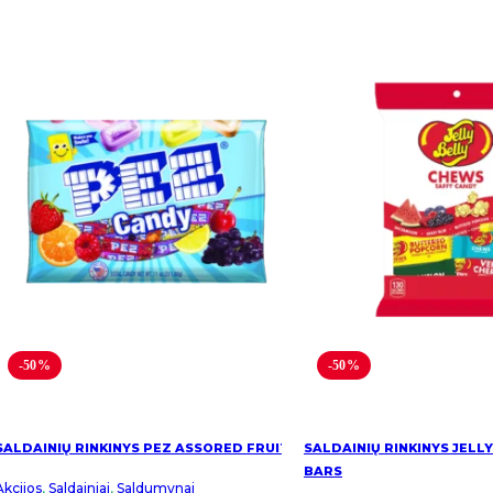
-50%
-50%
SALDAINIŲ RINKINYS PEZ ASSORED FRUIT
SALDAINIŲ RINKINYS JELLY
BARS
Akcijos
,
Saldainiai
,
Saldumynai