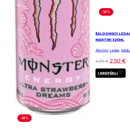
-50%
ŠALDOMIEJI LEDAI
MARTINI 325ML
Akcijos
,
Ledai
,
Sald
2,50
€
4,99
€
Į KREPŠELĮ
-50%