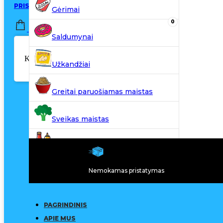
PRISIJUNGTI / REGISTRUOTIS
Gėrimai
0
0,00
€
Saldumynai
Krepšelyje nėra produktų.
Užkandžiai
Greitai paruošiamas maistas
Sveikas maistas
Kiti produktai
Nemokamas pristatymas
N20
PAGRINDINIS
APIE MUS