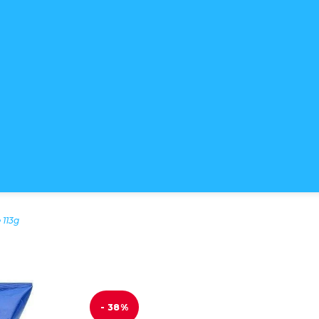
 113g
- 38%