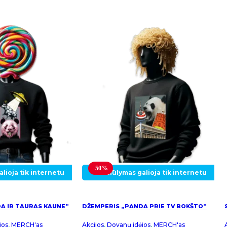
-50%
lioja tik internetu
Pasiūlymas galioja tik internetu
A IR TAURAS KAUNE”
DŽEMPERIS „PANDA PRIE TV BOKŠTO”
jos
,
MERCH'as
Akcijos
,
Dovanų idėjos
,
MERCH'as