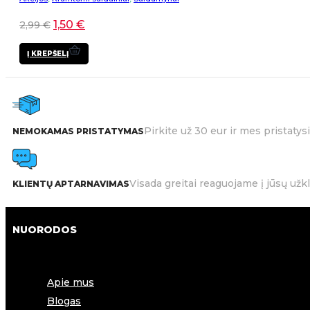
1,50
€
2,99
€
Į KREPŠELĮ
Pirkite už 30 eur ir mes pristat
NEMOKAMAS PRISTATYMAS
Visada greitai reaguojame į jūsų užk
KLIENTŲ APTARNAVIMAS
NUORODOS
Apie mus
Blogas