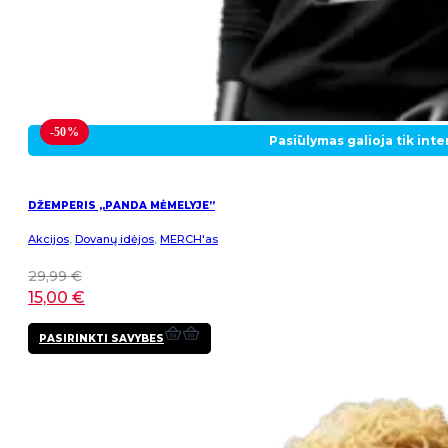
-50%
Pasiūlymas galioja tik int
DŽEMPERIS „PANDA MĖMELYJE”
Akcijos
,
Dovanų idėjos
,
MERCH'as
29,99
€
15,00
€
This
PASIRINKTI SAVYBES
product
has
multiple
variants.
The
options