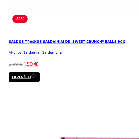
-50%
SALDŪS TRAŠKŪS SALDAINIAI DR. SWEET CRUNCHY BALLS 90G
Akcijos
,
Saldainiai
,
Saldumynai
1,50
€
2,99
€
Į KREPŠELĮ