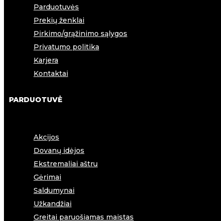
Parduotuvės
Prekių ženklai
Pirkimo/grąžinimo sąlygos
Privatumo politika
Karjera
Kontaktai
PARDUOTUVĖ
Akcijos
Dovanų idėjos
Ekstremaliai aštru
Gėrimai
Saldumynai
Užkandžiai
Greitai paruošiamas maistas