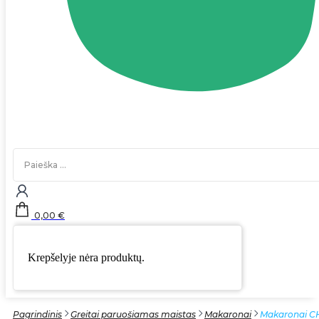
Search
...
0,00
€
Krepšelyje nėra produktų.
Pagrindinis
Greitai paruošiamas maistas
Makaronai
Makaronai C