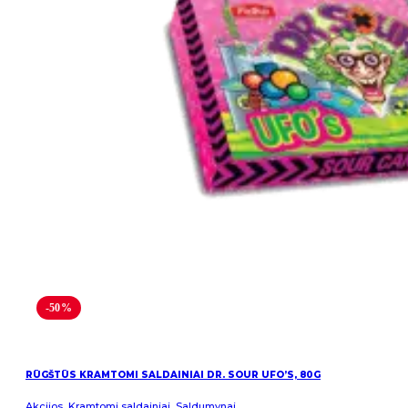
-50%
RŪGŠTŪS KRAMTOMI SALDAINIAI DR. SOUR UFO’S, 80G
Akcijos
,
Kramtomi saldainiai
,
Saldumynai