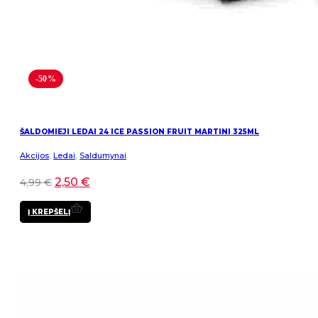
-50%
ŠALDOMIEJI LEDAI 24 ICE PASSION FRUIT MARTINI 325ML
Akcijos
,
Ledai
,
Saldumynai
2,50
€
4,99
€
Į KREPŠELĮ