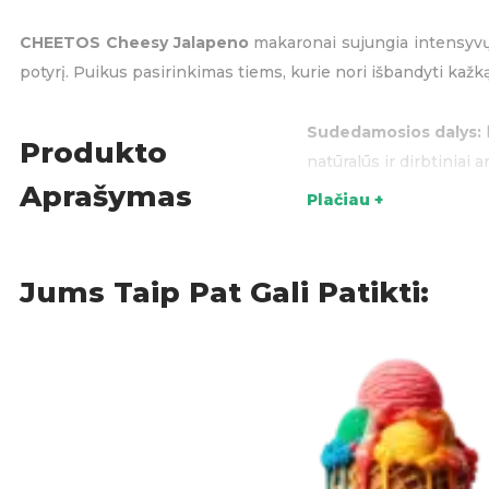
CHEETOS Cheesy Jalapeno
makaronai sujungia intensyvų, 
potyrį. Puikus pasirinkimas tiems, kurie nori išbandyti kažką
Sudedamosios dalys:
Produkto
natūralūs ir dirbtiniai 
Aprašymas
Plačiau +
Akcijos
,
G
KATEGORIJOS:
Jums Taip Pat Gali Patikti: