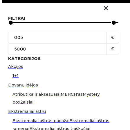
FILTRAI
€
€
KATEGORIJOS
Akcijos
1+1
Dovanų idėjos
Atributika ir aksesuarai
MERCH'as
Mystery
box
Žaislai
Ekstremaliai aštru
Ekstremaliai aštrūs padažai
Ekstremaliai aštrūs
ramenai
Ekstremaliai aštrūs traškučiai