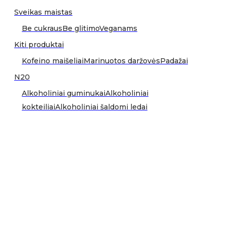
Sveikas maistas
Be cukraus
Be glitimo
Veganams
Kiti produktai
Kofeino maišeliai
Marinuotos daržovės
Padažai
N20
Alkoholiniai guminukai
Alkoholiniai
kokteiliai
Alkoholiniai šaldomi ledai