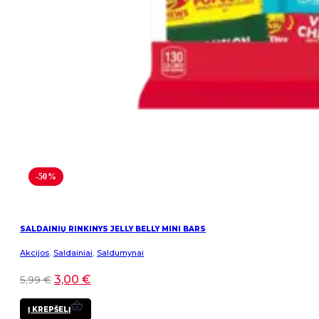
-50%
SALDAINIŲ RINKINYS JELLY BELLY MINI BARS
Akcijos
,
Saldainiai
,
Saldumynai
3,00
€
5,99
€
Į KREPŠELĮ