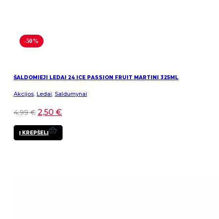
-50%
ŠALDOMIEJI LEDAI 24 ICE PASSION FRUIT MARTINI 325ML
Akcijos
,
Ledai
,
Saldumynai
2,50
€
4,99
€
Į KREPŠELĮ