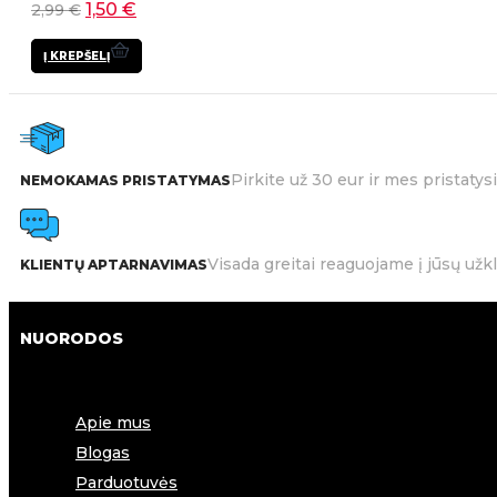
1,50
€
2,99
€
Į KREPŠELĮ
Pirkite už 30 eur ir mes pristat
NEMOKAMAS PRISTATYMAS
Visada greitai reaguojame į jūsų užk
KLIENTŲ APTARNAVIMAS
NUORODOS
Apie mus
Blogas
Parduotuvės