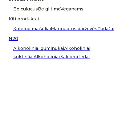
Be cukraus
Be glitimo
Veganams
Kiti produktai
Kofeino maišeliai
Marinuotos daržovės
Padažai
N20
Alkoholiniai guminukai
Alkoholiniai
kokteiliai
Alkoholiniai šaldomi ledai