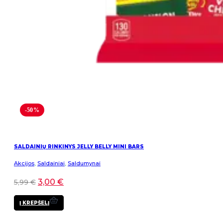
-50%
SALDAINIŲ RINKINYS JELLY BELLY MINI BARS
Akcijos
,
Saldainiai
,
Saldumynai
3,00
€
5,99
€
Į KREPŠELĮ