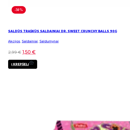
-50%
SALDŪS TRAŠKŪS SALDAINIAI DR. SWEET CRUNCHY BALLS 90G
Akcijos
,
Saldainiai
,
Saldumynai
1,50
€
2,99
€
Į KREPŠELĮ