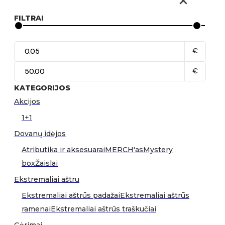
FILTRAI
€
€
KATEGORIJOS
Akcijos
1+1
Dovanų idėjos
Atributika ir aksesuarai
MERCH'as
Mystery
box
Žaislai
Ekstremaliai aštru
Ekstremaliai aštrūs padažai
Ekstremaliai aštrūs
ramenai
Ekstremaliai aštrūs traškučiai
Gėrimai