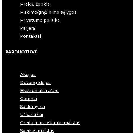
Prekių ženklai
Pirkimo/grąžinimo sąlygos
Privatumo politika
Karjera
Kontaktai
PARDUOTUVĖ
Akcijos
Dovanų idėjos
Ekstremaliai aštru
Gėrimai
Saldumynai
Užkandžiai
Greitai paruošiamas maistas
Sveikas maistas