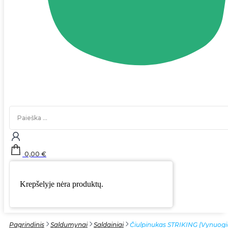
Search
...
0,00
€
Krepšelyje nėra produktų.
Pagrindinis
Saldumynai
Saldainiai
Čiulpinukas STRIKING (Vynuogių