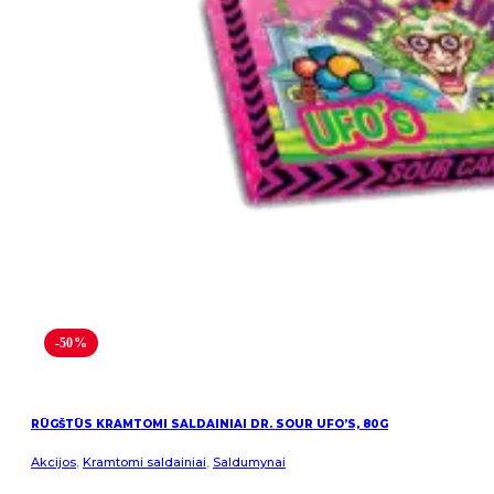
-50%
RŪGŠTŪS KRAMTOMI SALDAINIAI DR. SOUR UFO’S, 80G
Akcijos
,
Kramtomi saldainiai
,
Saldumynai