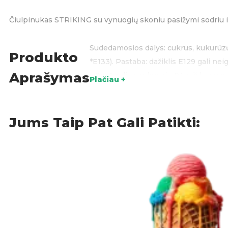
Čiulpinukas STRIKING su vynuogių skoniu pasižymi sodriu ir
Sudedamosios dalys: cukrus, kukurūzų s
Produkto
*E133). Pastaba: dažiklis E129 gali nei
Aprašymas
– 0g, Angliavandeniai – 94g, iš kurių c
Plačiau +
Kilmės šalis: Kinija
Akcijos
,
Čiulpinukai
,
Saldai
KATEGORIJOS:
Jums Taip Pat Gali Patikti: