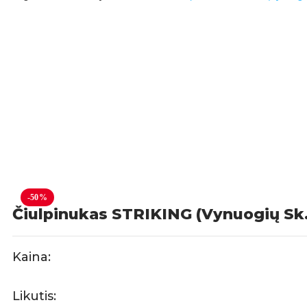
-50%
Čiulpinukas STRIKING (Vynuogių Sk.
Kaina:
Likutis: