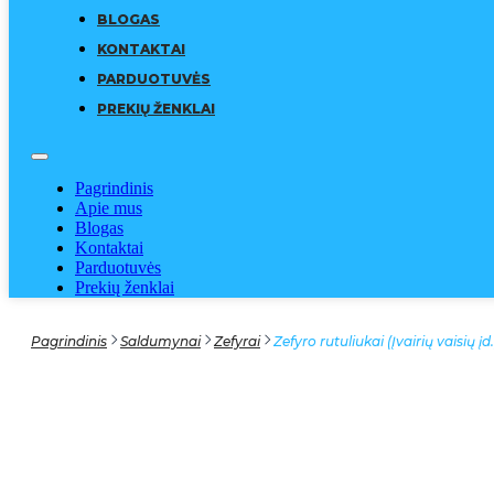
BLOGAS
KONTAKTAI
PARDUOTUVĖS
PREKIŲ ŽENKLAI
Pagrindinis
Apie mus
Blogas
Kontaktai
Parduotuvės
Prekių ženklai
Pagrindinis
Saldumynai
Zefyrai
Zefyro rutuliukai (Įvairių vaisių įd.