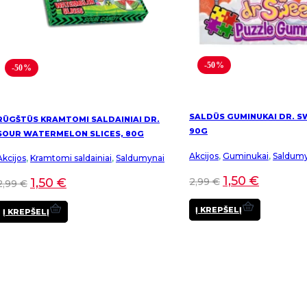
-50%
-50%
SALDŪS GUMINUKAI DR. S
RŪGŠTŪS KRAMTOMI SALDAINIAI DR.
90G
SOUR WATERMELON SLICES, 80G
Akcijos
,
Guminukai
,
Saldumy
Akcijos
,
Kramtomi saldainiai
,
Saldumynai
1,50
€
2,99
€
1,50
€
2,99
€
Į KREPŠELĮ
Į KREPŠELĮ