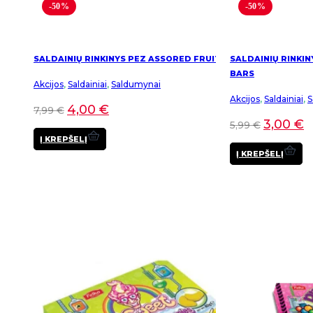
-50%
-50%
SALDAINIŲ RINKINYS PEZ ASSORED FRUIT
SALDAINIŲ RINKIN
BARS
Akcijos
,
Saldainiai
,
Saldumynai
Akcijos
,
Saldainiai
,
S
4,00
€
7,99
€
3,00
€
5,99
€
Į KREPŠELĮ
Į KREPŠELĮ