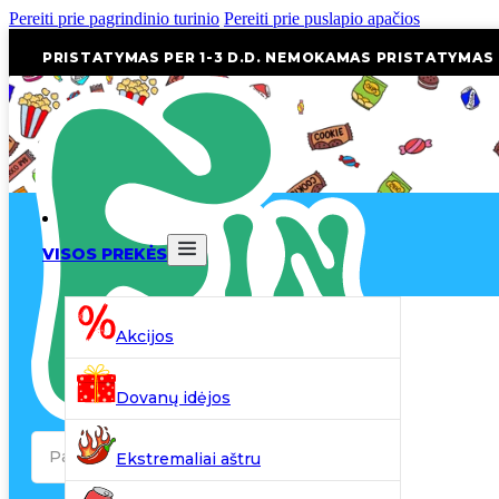
Pereiti prie pagrindinio turinio
Pereiti prie puslapio apačios
PRISTATYMAS PER 1-3 D.D. NEMOKAMAS PRISTATYMAS
VISOS PREKĖS
Akcijos
Dovanų idėjos
Search
Ekstremaliai aštru
...