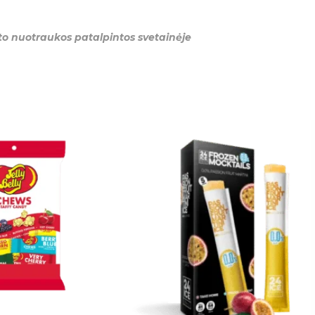
ukto nuotraukos patalpintos svetainėje
ienos
,
Visos prekės
SKONIO