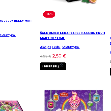
-50%
YS JELLY BELLY MINI
ŠALDOMIEJI LEDAI 24 ICE PASSION FRUIT
aldumynai
MARTINI 325ML
Akcijos
,
Ledai
,
Saldumynai
2,50
€
4,99
€
Į KREPŠELĮ