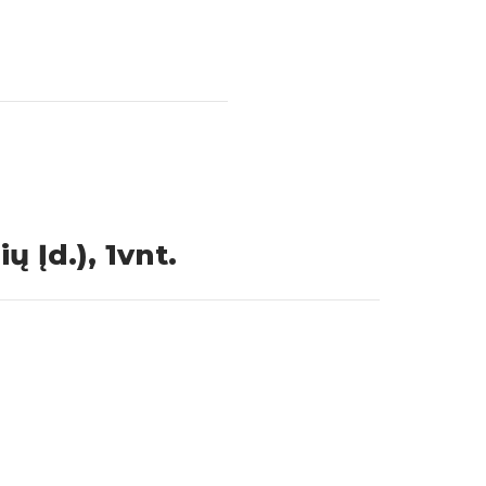
ų Įd.), 1vnt.