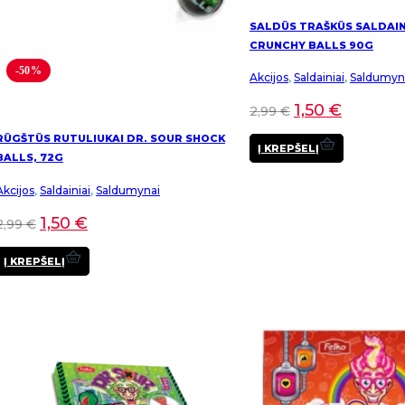
SALDŪS TRAŠKŪS SALDAIN
CRUNCHY BALLS 90G
-50%
Akcijos
,
Saldainiai
,
Saldumyn
1,50
€
2,99
€
RŪGŠTŪS RUTULIUKAI DR. SOUR SHOCK
Į KREPŠELĮ
BALLS, 72G
Akcijos
,
Saldainiai
,
Saldumynai
1,50
€
2,99
€
Į KREPŠELĮ