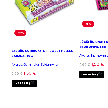
-50%
-50%
RŪGŠTŪS KRAMTOM
SOUR UFO’S, 80G
SALDŪS GUMINUKAI DR. SWEET PEELED
Akcijos
,
Kramtomi sa
BANANA, 80G
1,50
€
2,99
€
Akcijos
,
Guminukai
,
Saldumynai
1,50
€
2,99
€
Į KREPŠELĮ
Į KREPŠELĮ