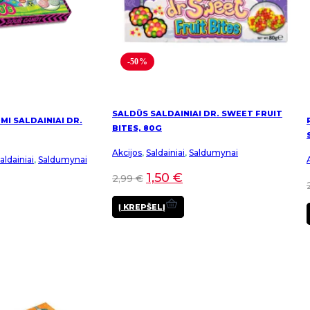
-50%
SALDŪS SALDAINIAI DR. SWEET FRUIT
I SALDAINIAI DR.
BITES, 80G
Akcijos
,
Saldainiai
,
Saldumynai
ldainiai
,
Saldumynai
1,50
€
2,99
€
Į KREPŠELĮ