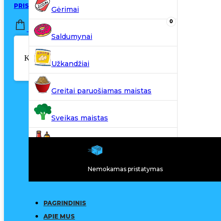
PRISIJUNGTI / REGISTRUOTIS
Gėrimai
0
0,00
€
Saldumynai
Krepšelyje nėra produktų.
Užkandžiai
Greitai paruošiamas maistas
Sveikas maistas
Kiti produktai
Nemokamas pristatymas
N20
PAGRINDINIS
APIE MUS