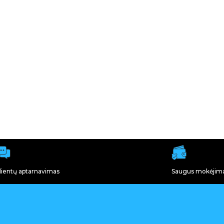
lientų aptarnavimas
Saugus mokėjim