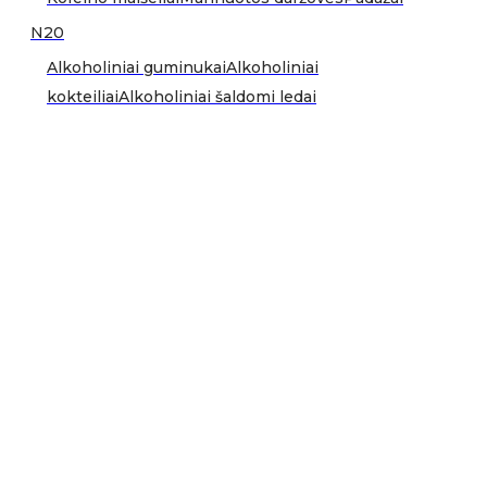
N20
Alkoholiniai guminukai
Alkoholiniai
kokteiliai
Alkoholiniai šaldomi ledai