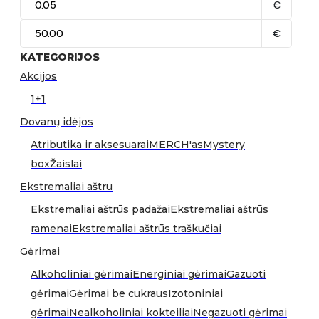
€
€
KATEGORIJOS
Akcijos
1+1
Dovanų idėjos
Atributika ir aksesuarai
MERCH'as
Mystery
box
Žaislai
Ekstremaliai aštru
Ekstremaliai aštrūs padažai
Ekstremaliai aštrūs
ramenai
Ekstremaliai aštrūs traškučiai
Gėrimai
Alkoholiniai gėrimai
Energiniai gėrimai
Gazuoti
gėrimai
Gėrimai be cukraus
Izotoniniai
gėrimai
Nealkoholiniai kokteiliai
Negazuoti gėrimai