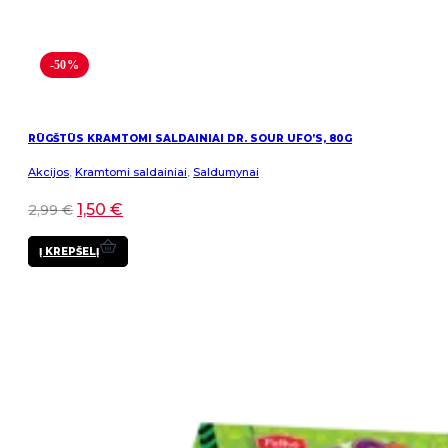
-50%
RŪGŠTŪS KRAMTOMI SALDAINIAI DR. SOUR UFO’S, 80G
Akcijos
,
Kramtomi saldainiai
,
Saldumynai
1,50
€
2,99
€
Į KREPŠELĮ