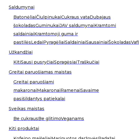
Saldumynai
Batonėliai
Čiulpinukai
Cukraus vata
Dubajaus
šokoladas
Guminukai
JAV saldumynai
Kramtomi
saldainiai
Kramtomoji guma ir
pastilės
Ledai
Pyragėliai
Saldainiai
Sausainiai
Šokoladas
Vafl
Užkandžiai
Kiti
Sausi pusryčiai
Spragėsiai
Traškučiai
Greitai paruošiamas maistas
Greitai paruošiami
makaronai
Makaronai
Ramenai
Savaime
pasišildantys patiekalai
Sveikas maistas
Be cukraus
Be glitimo
Veganams
Kiti produktai
Kofeino maišeliai
Marinuotos daržovės
Padažai