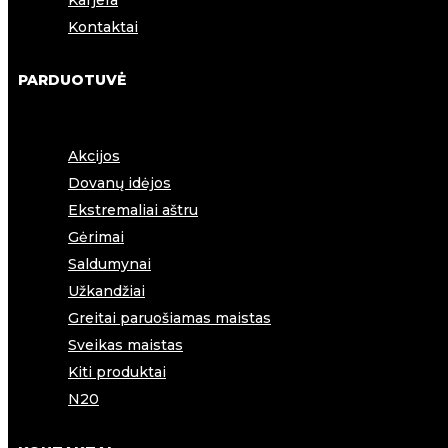
Karjera
Kontaktai
PARDUOTUVĖ
Akcijos
Dovanų idėjos
Ekstremaliai aštru
Gėrimai
Saldumynai
Užkandžiai
Greitai paruošiamas maistas
Sveikas maistas
Kiti produktai
N20