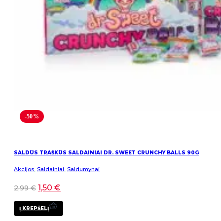
-50%
SALDŪS TRAŠKŪS SALDAINIAI DR. SWEET CRUNCHY BALLS 90G
Akcijos
,
Saldainiai
,
Saldumynai
1,50
€
2,99
€
Į KREPŠELĮ