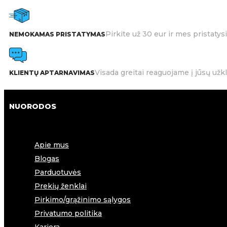
Pirkite už 30 eur ir mes pristat
NEMOKAMAS PRISTATYMAS
Visada greitai reaguojame į jūsų užk
KLIENTŲ APTARNAVIMAS
NUORODOS
Apie mus
Blogas
Parduotuvės
Prekių ženklai
Pirkimo/grąžinimo sąlygos
Privatumo politika