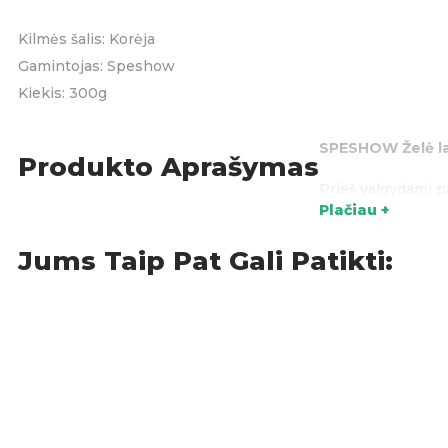
Kilmės šalis: Korėja
Gamintojas: Speshow
Kiekis: 300g
SPESHOW Želė l
Produkto Aprašymas
Prieš valgydami pa
Plačiau +
Sal
KATEGORIJOS:
Jums Taip Pat Gali Patikti: