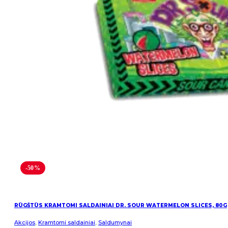
-50%
RŪGŠTŪS KRAMTOMI SALDAINIAI DR. SOUR WATERMELON SLICES, 80G
Akcijos
,
Kramtomi saldainiai
,
Saldumynai