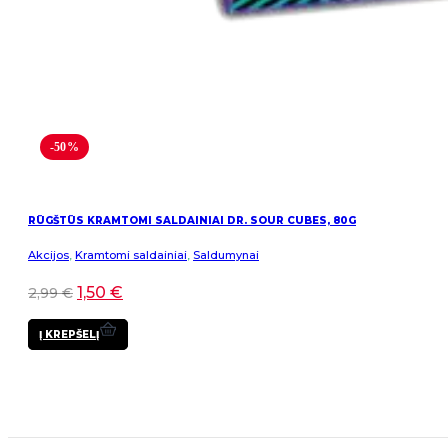
-50%
RŪGŠTŪS KRAMTOMI SALDAINIAI DR. SOUR CUBES, 80G
Akcijos
,
Kramtomi saldainiai
,
Saldumynai
1,50
€
2,99
€
Į KREPŠELĮ