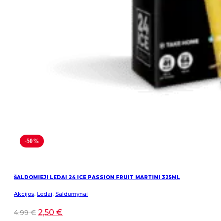
-50%
ŠALDOMIEJI LEDAI 24 ICE PASSION FRUIT MARTINI 325ML
Akcijos
,
Ledai
,
Saldumynai
2,50
€
4,99
€