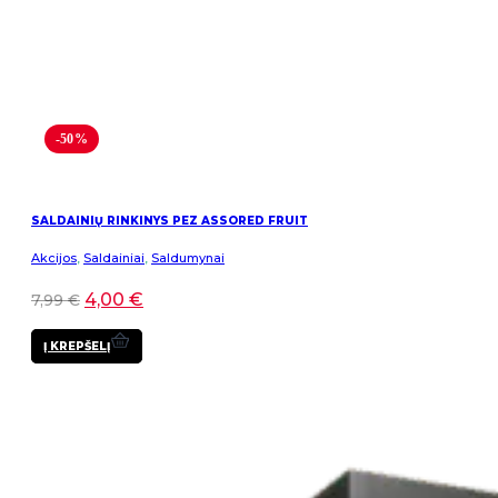
-50%
SALDAINIŲ RINKINYS PEZ ASSORED FRUIT
Akcijos
,
Saldainiai
,
Saldumynai
4,00
€
7,99
€
Į KREPŠELĮ