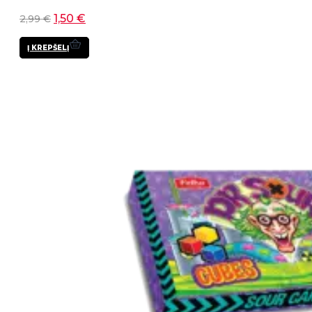
1,50
€
2,99
€
Į KREPŠELĮ