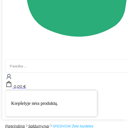
Search
...
0,00
€
Krepšelyje nėra produktų.
Pagrindinis
Saldumynai
SPESHOW Želė lazdelės