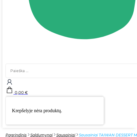
Search
...
0,00
€
Krepšelyje nėra produktų.
Pagrindinis
Saldumynai
Sausainiai
Sausainiai TAIWAN DESSERT M