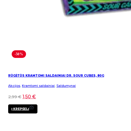
-50%
RŪGŠTŪS KRAMTOMI SALDAINIAI DR. SOUR CUBES, 80G
Akcijos
,
Kramtomi saldainiai
,
Saldumynai
1,50
€
2,99
€
Į KREPŠELĮ