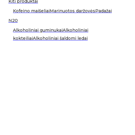
Kiti produktai
Kofeino maišeliai
Marinuotos daržovės
Padažai
N20
Alkoholiniai guminukai
Alkoholiniai
kokteiliai
Alkoholiniai šaldomi ledai