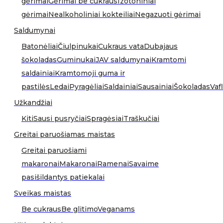
gėrimai
Gėrimai be cukraus
Izotoniniai
gėrimai
Nealkoholiniai kokteiliai
Negazuoti gėrimai
Saldumynai
Batonėliai
Čiulpinukai
Cukraus vata
Dubajaus
šokoladas
Guminukai
JAV saldumynai
Kramtomi
saldainiai
Kramtomoji guma ir
pastilės
Ledai
Pyragėliai
Saldainiai
Sausainiai
Šokoladas
Vafl
Užkandžiai
Kiti
Sausi pusryčiai
Spragėsiai
Traškučiai
Greitai paruošiamas maistas
Greitai paruošiami
makaronai
Makaronai
Ramenai
Savaime
pasišildantys patiekalai
Sveikas maistas
Be cukraus
Be glitimo
Veganams