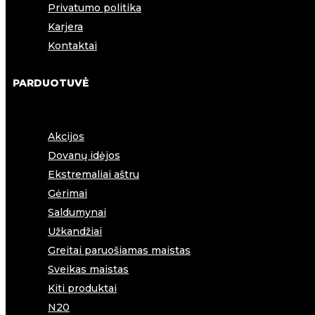
Privatumo politika
Karjera
Kontaktai
PARDUOTUVĖ
Akcijos
Dovanų idėjos
Ekstremaliai aštru
Gėrimai
Saldumynai
Užkandžiai
Greitai paruošiamas maistas
Sveikas maistas
Kiti produktai
N20