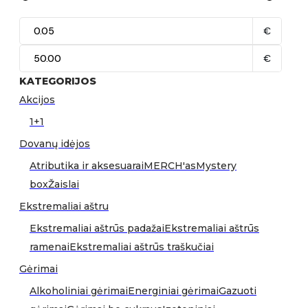
€
€
KATEGORIJOS
Akcijos
1+1
Dovanų idėjos
Atributika ir aksesuarai
MERCH'as
Mystery
box
Žaislai
Ekstremaliai aštru
Ekstremaliai aštrūs padažai
Ekstremaliai aštrūs
ramenai
Ekstremaliai aštrūs traškučiai
Gėrimai
Alkoholiniai gėrimai
Energiniai gėrimai
Gazuoti