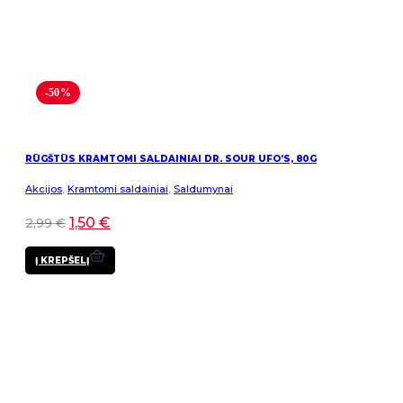
-50%
RŪGŠTŪS KRAMTOMI SALDAINIAI DR. SOUR UFO’S, 80G
Akcijos
,
Kramtomi saldainiai
,
Saldumynai
1,50
€
2,99
€
Į KREPŠELĮ