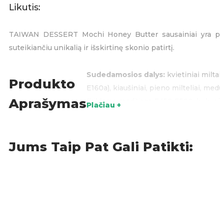
Likutis:
TAIWAN DESSERT Mochi Honey Butter sausainiai yra puik
suteikiančiu unikalią ir išskirtinę skonio patirtį.
Sudedamosios dalys:
kvietiniai milta
Produkto
E160a), kiaušiniai, pieno milteliai, me
Aprašymas
(kildymo medžiaga E450 E500, kukurūz
Plačiau +
E200. Laikyti vėsiai ir sausai.
Maistinė vertė (100g): Energinė vertė 17
Kilmės šalis:
Taivanas
Jums Taip Pat Gali Patikti:
Grynasis kiekis:
160g
Saldumynai
,
Sausainiai
KATEGORIJOS:
ŽY