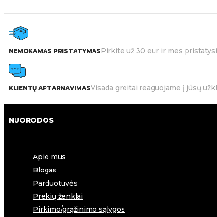
Pirkite už 30 eur ir mes pristat
NEMOKAMAS PRISTATYMAS
Visada greitai reaguojame į jūsų užk
KLIENTŲ APTARNAVIMAS
NUORODOS
Apie mus
Blogas
Parduotuvės
Prekių ženklai
Pirkimo/grąžinimo sąlygos