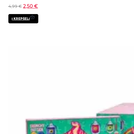
2,50
€
4,99
€
Į KREPŠELĮ