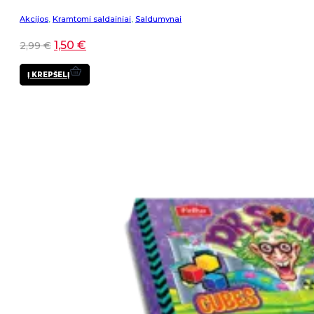
Akcijos
,
Kramtomi saldainiai
,
Saldumynai
1,50
€
2,99
€
Į KREPŠELĮ