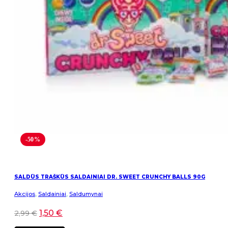
-50%
SALDŪS TRAŠKŪS SALDAINIAI DR. SWEET CRUNCHY BALLS 90G
Akcijos
,
Saldainiai
,
Saldumynai
1,50
€
2,99
€