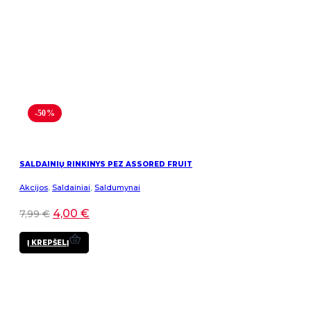
-50%
SALDAINIŲ RINKINYS PEZ ASSORED FRUIT
Akcijos
,
Saldainiai
,
Saldumynai
4,00
€
7,99
€
Į KREPŠELĮ