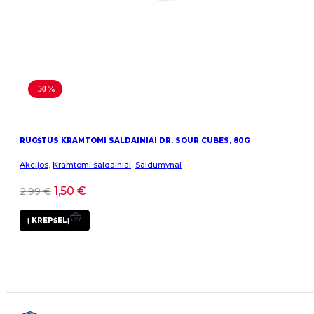
-50%
RŪGŠTŪS KRAMTOMI SALDAINIAI DR. SOUR CUBES, 80G
Akcijos
,
Kramtomi saldainiai
,
Saldumynai
1,50
€
2,99
€
Į KREPŠELĮ