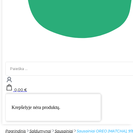
Search
...
0,00
€
Krepšelyje nėra produktų.
Pagrindinis
Saldumynai
Sausainiai
Sausainiai OREO (MATCHA), 97