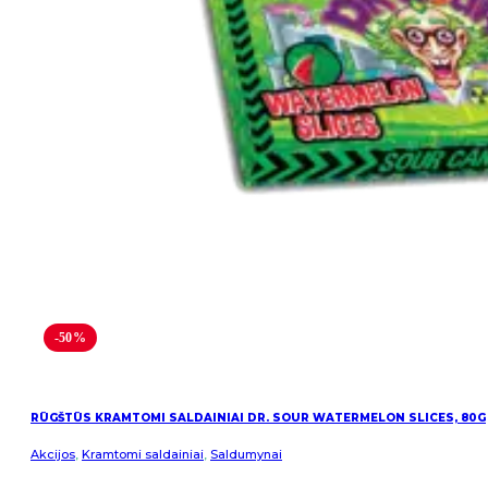
-50%
RŪGŠTŪS KRAMTOMI SALDAINIAI DR. SOUR WATERMELON SLICES, 80G
Akcijos
,
Kramtomi saldainiai
,
Saldumynai