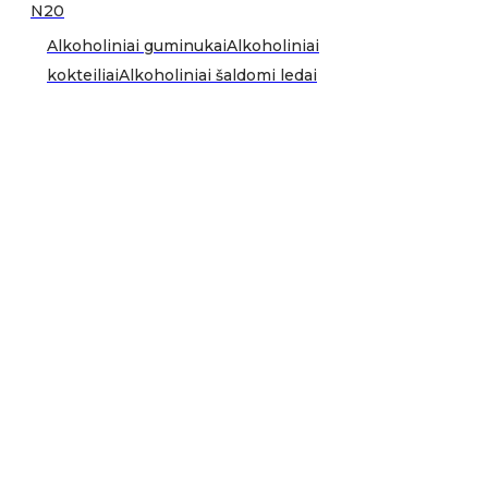
N20
Alkoholiniai guminukai
Alkoholiniai
kokteiliai
Alkoholiniai šaldomi ledai