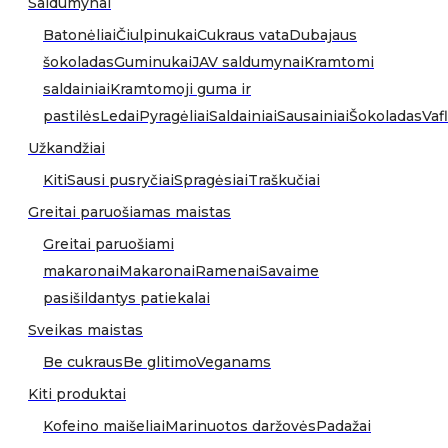
Saldumynai
Batonėliai
Čiulpinukai
Cukraus vata
Dubajaus
šokoladas
Guminukai
JAV saldumynai
Kramtomi
saldainiai
Kramtomoji guma ir
pastilės
Ledai
Pyragėliai
Saldainiai
Sausainiai
Šokoladas
Vafl
Užkandžiai
Kiti
Sausi pusryčiai
Spragėsiai
Traškučiai
Greitai paruošiamas maistas
Greitai paruošiami
makaronai
Makaronai
Ramenai
Savaime
pasišildantys patiekalai
Sveikas maistas
Be cukraus
Be glitimo
Veganams
Kiti produktai
Kofeino maišeliai
Marinuotos daržovės
Padažai