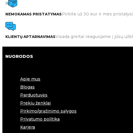
Pirkite už 30 eur ir mes pristat
NEMOKAMAS PRISTATYMAS
Visada greitai reaguojame į jūsų užk
KLIENTŲ APTARNAVIMAS
NUORODOS
Apie mus
Blogas
Parduotuvės
Prekių ženklai
Pirkimo/grąžinimo sąlygos
Privatumo politika
Karjera