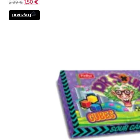
1,50
€
2,99
€
Į KREPŠELĮ