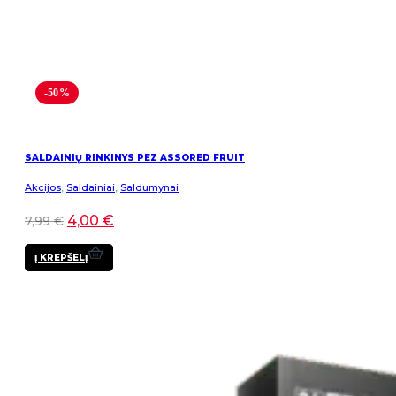
-50%
SALDAINIŲ RINKINYS PEZ ASSORED FRUIT
Akcijos
,
Saldainiai
,
Saldumynai
4,00
€
7,99
€
Į KREPŠELĮ