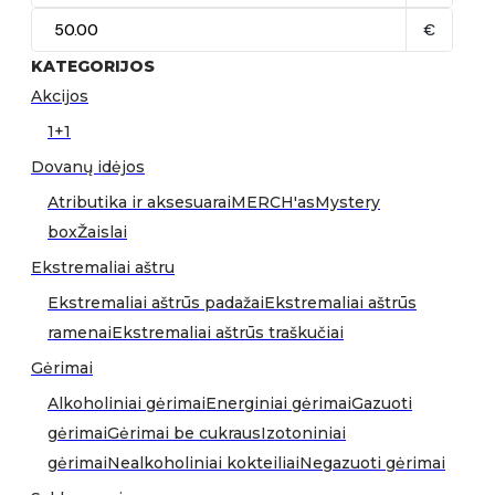
€
KATEGORIJOS
Akcijos
1+1
Dovanų idėjos
Atributika ir aksesuarai
MERCH'as
Mystery
box
Žaislai
Ekstremaliai aštru
Ekstremaliai aštrūs padažai
Ekstremaliai aštrūs
ramenai
Ekstremaliai aštrūs traškučiai
Gėrimai
Alkoholiniai gėrimai
Energiniai gėrimai
Gazuoti
gėrimai
Gėrimai be cukraus
Izotoniniai
gėrimai
Nealkoholiniai kokteiliai
Negazuoti gėrimai