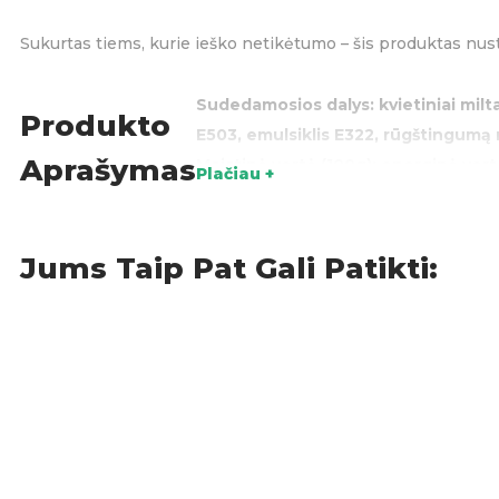
Sukurtas tiems, kurie ieško netikėtumo – šis produktas nus
Sudedamosios dalys: kvietiniai milta
Produkto
E503, emulsiklis E322, rūgštingumą re
Aprašymas
Maistinė vertė (100g)
: energinė vert
Plačiau +
druskos 0,9 g.
Laikyti sausoje, vėsioj
Kilmės šalis
: Kinija.
Jums Taip Pat Gali Patikti:
Saldumynai
,
Sausainiai
KATEGORIJOS:
ŽY