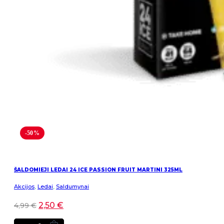
-50%
ŠALDOMIEJI LEDAI 24 ICE PASSION FRUIT MARTINI 325ML
Akcijos
,
Ledai
,
Saldumynai
2,50
€
4,99
€