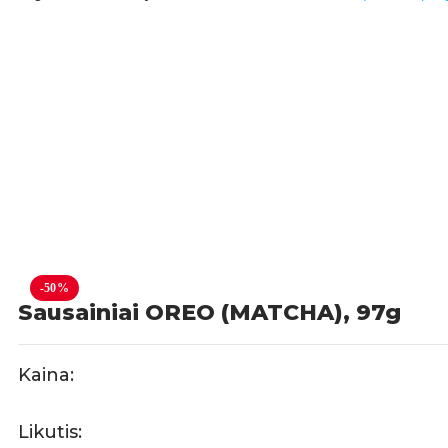
-50%
Sausainiai OREO (MATCHA), 97g
Kaina:
Likutis: