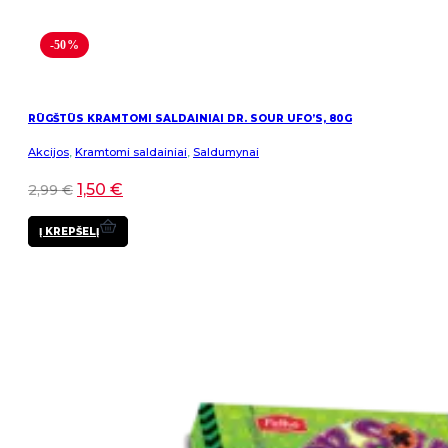
-50%
RŪGŠTŪS KRAMTOMI SALDAINIAI DR. SOUR UFO’S, 80G
Akcijos
,
Kramtomi saldainiai
,
Saldumynai
1,50
€
2,99
€
Į KREPŠELĮ