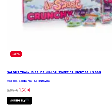
-50%
SALDŪS TRAŠKŪS SALDAINIAI DR. SWEET CRUNCHY BALLS 90G
Akcijos
,
Saldainiai
,
Saldumynai
1,50
€
2,99
€
Į KREPŠELĮ