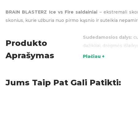
BRAIN BLASTERZ Ice vs Fire saldainiai
– ekstremali skon
skonius, kurie užburia nuo pirmo kąsnio ir suteikia nepamirš
Sudedamosios dalys:
cu
Produkto
dažikliai, drėgmės išlai
Aprašymas
Plačiau +
Saldainiai
,
S
KATEGORIJOS:
Jums Taip Pat Gali Patikti: