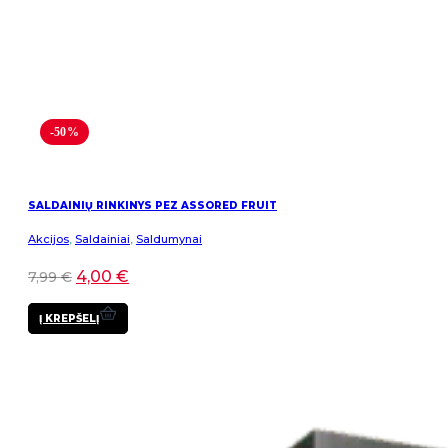
-50%
SALDAINIŲ RINKINYS PEZ ASSORED FRUIT
Akcijos
,
Saldainiai
,
Saldumynai
4,00
€
7,99
€
Į KREPŠELĮ