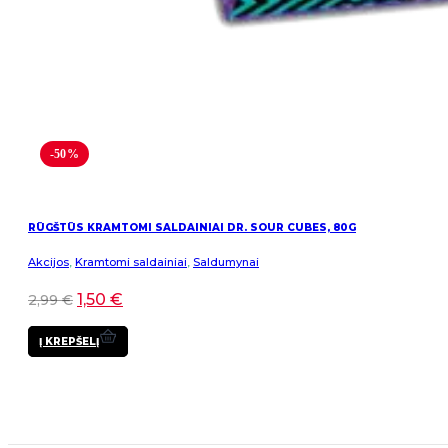
-50%
RŪGŠTŪS KRAMTOMI SALDAINIAI DR. SOUR CUBES, 80G
Akcijos
,
Kramtomi saldainiai
,
Saldumynai
1,50
€
2,99
€
Į KREPŠELĮ