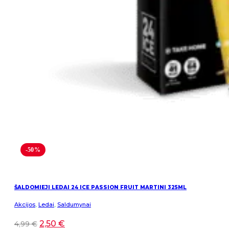
-50%
ŠALDOMIEJI LEDAI 24 ICE PASSION FRUIT MARTINI 325ML
Akcijos
,
Ledai
,
Saldumynai
2,50
€
4,99
€