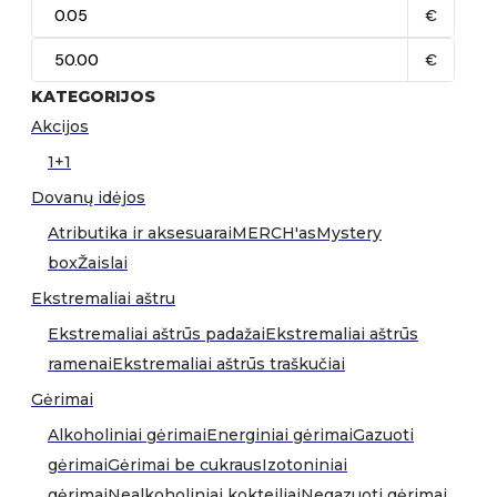
€
€
KATEGORIJOS
Akcijos
1+1
Dovanų idėjos
Atributika ir aksesuarai
MERCH'as
Mystery
box
Žaislai
Ekstremaliai aštru
Ekstremaliai aštrūs padažai
Ekstremaliai aštrūs
ramenai
Ekstremaliai aštrūs traškučiai
Gėrimai
Alkoholiniai gėrimai
Energiniai gėrimai
Gazuoti
gėrimai
Gėrimai be cukraus
Izotoniniai
gėrimai
Nealkoholiniai kokteiliai
Negazuoti gėrimai