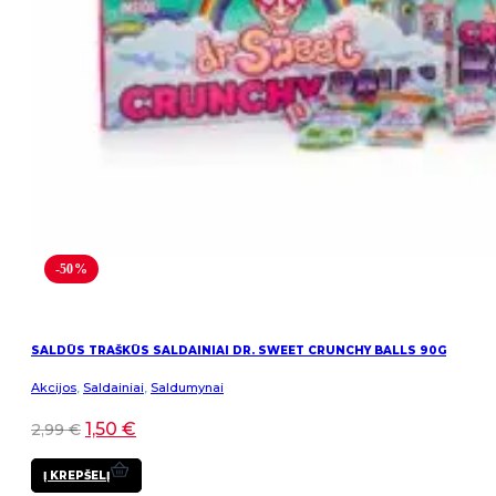
-50%
SALDŪS TRAŠKŪS SALDAINIAI DR. SWEET CRUNCHY BALLS 90G
Akcijos
,
Saldainiai
,
Saldumynai
1,50
€
2,99
€
Į KREPŠELĮ