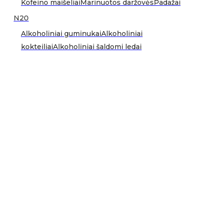
Kofeino maišeliai
Marinuotos daržovės
Padažai
N20
Alkoholiniai guminukai
Alkoholiniai
kokteiliai
Alkoholiniai šaldomi ledai