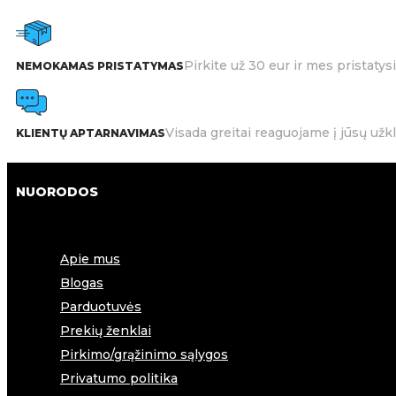
Pirkite už 30 eur ir mes pristat
NEMOKAMAS PRISTATYMAS
Visada greitai reaguojame į jūsų užk
KLIENTŲ APTARNAVIMAS
NUORODOS
Apie mus
Blogas
Parduotuvės
Prekių ženklai
Pirkimo/grąžinimo sąlygos
Privatumo politika