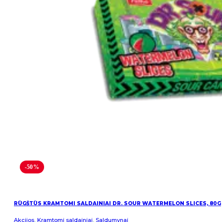
-50%
RŪGŠTŪS KRAMTOMI SALDAINIAI DR. SOUR WATERMELON SLICES, 80G
Akcijos
,
Kramtomi saldainiai
,
Saldumynai