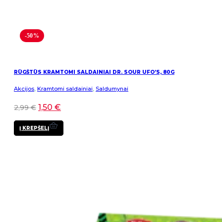
-50%
RŪGŠTŪS KRAMTOMI SALDAINIAI DR. SOUR UFO’S, 80G
Akcijos
,
Kramtomi saldainiai
,
Saldumynai
1,50
€
2,99
€
Į KREPŠELĮ