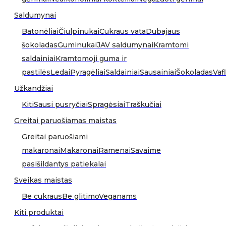
Saldumynai
Batonėliai
Čiulpinukai
Cukraus vata
Dubajaus
šokoladas
Guminukai
JAV saldumynai
Kramtomi
saldainiai
Kramtomoji guma ir
pastilės
Ledai
Pyragėliai
Saldainiai
Sausainiai
Šokoladas
Vafl
Užkandžiai
Kiti
Sausi pusryčiai
Spragėsiai
Traškučiai
Greitai paruošiamas maistas
Greitai paruošiami
makaronai
Makaronai
Ramenai
Savaime
pasišildantys patiekalai
Sveikas maistas
Be cukraus
Be glitimo
Veganams
Kiti produktai