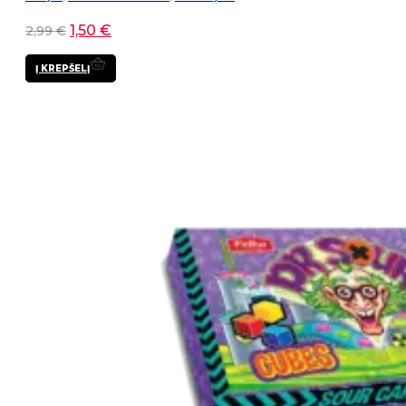
1,50
€
2,99
€
Į KREPŠELĮ