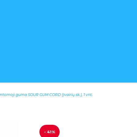
mtomoji guma SOUR GUM CORD (Įvairių sk.), 1 vnt.
- 41%