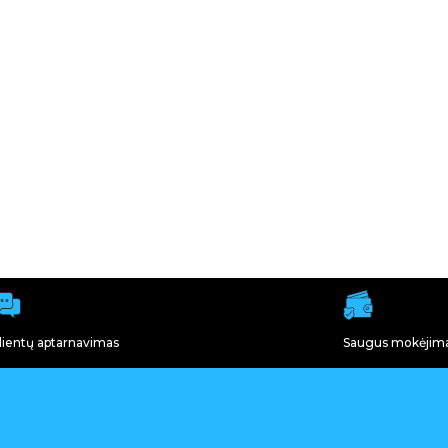
lientų aptarnavimas
Saugus mokėjim