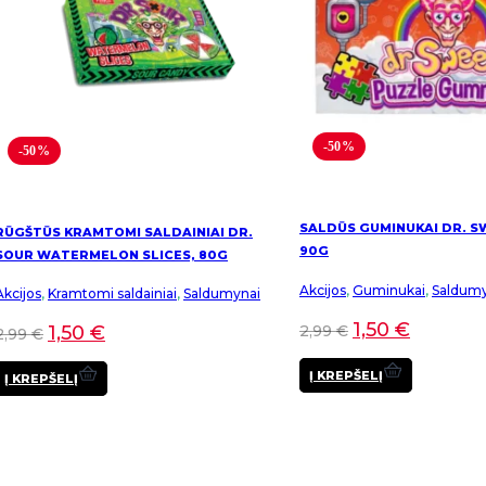
-50%
-50%
SALDŪS GUMINUKAI DR. S
RŪGŠTŪS KRAMTOMI SALDAINIAI DR.
90G
SOUR WATERMELON SLICES, 80G
Akcijos
,
Guminukai
,
Saldumy
Akcijos
,
Kramtomi saldainiai
,
Saldumynai
1,50
€
2,99
€
1,50
€
2,99
€
Į KREPŠELĮ
Į KREPŠELĮ