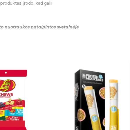
produktas įrodo, kad gali!
Išpardavimas
,
Naujienos
,
S:
ukto nuotraukos patalpintos svetainėje