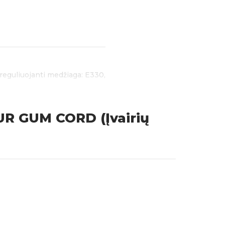
reguliuojanti medžiaga: E330,
R GUM CORD (Įvairių