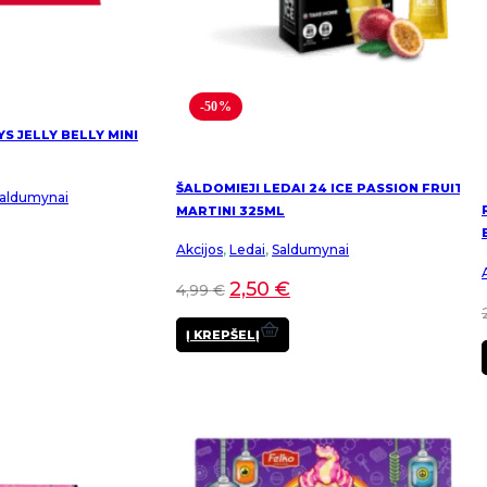
-50%
YS JELLY BELLY MINI
ŠALDOMIEJI LEDAI 24 ICE PASSION FRUIT
aldumynai
MARTINI 325ML
Akcijos
,
Ledai
,
Saldumynai
2,50
€
4,99
€
Į KREPŠELĮ