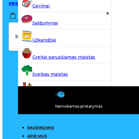
PRISIJUNGTI / REGISTRUOTIS
Gėrimai
0
0,00
€
Saldumynai
Krepšelyje nėra produktų.
Užkandžiai
Greitai paruošiamas maistas
Sveikas maistas
Kiti produktai
Nemokamas pristatymas
N20
PAGRINDINIS
APIE MUS