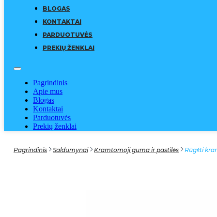
BLOGAS
KONTAKTAI
PARDUOTUVĖS
PREKIŲ ŽENKLAI
Pagrindinis
Apie mus
Blogas
Kontaktai
Parduotuvės
Prekių ženklai
Pagrindinis
Saldumynai
Kramtomoji guma ir pastilės
Rūgšti kra