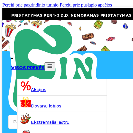
Pereiti prie pagrindinio turinio
Pereiti prie puslapio apačios
PRISTATYMAS PER 1-3 D.D. NEMOKAMAS PRISTATYMAS
VISOS PREKĖS
Akcijos
Dovanų idėjos
Search
Ekstremaliai aštru
...