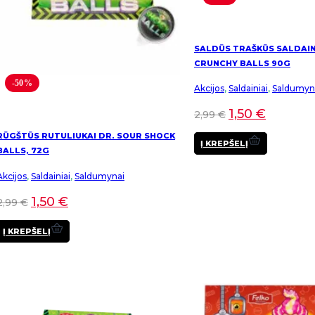
SALDŪS TRAŠKŪS SALDAIN
CRUNCHY BALLS 90G
-50%
Akcijos
,
Saldainiai
,
Saldumyn
1,50
€
2,99
€
RŪGŠTŪS RUTULIUKAI DR. SOUR SHOCK
Į KREPŠELĮ
BALLS, 72G
Akcijos
,
Saldainiai
,
Saldumynai
1,50
€
2,99
€
Į KREPŠELĮ