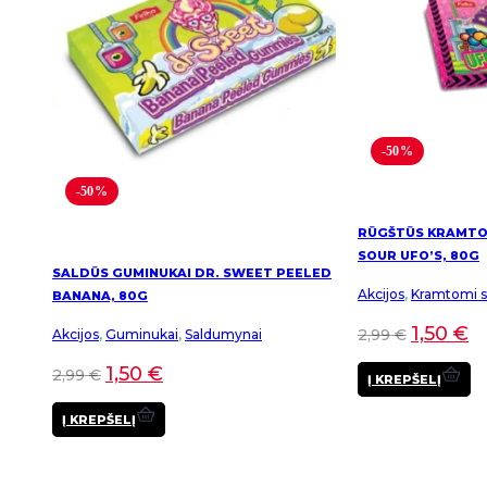
-50%
-50%
RŪGŠTŪS KRAMTOM
SOUR UFO’S, 80G
SALDŪS GUMINUKAI DR. SWEET PEELED
Akcijos
,
Kramtomi sa
BANANA, 80G
1,50
€
2,99
€
Akcijos
,
Guminukai
,
Saldumynai
1,50
€
2,99
€
Į KREPŠELĮ
Į KREPŠELĮ