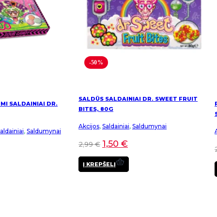
-50%
SALDŪS SALDAINIAI DR. SWEET FRUIT
I SALDAINIAI DR.
BITES, 80G
Akcijos
,
Saldainiai
,
Saldumynai
ldainiai
,
Saldumynai
1,50
€
2,99
€
Į KREPŠELĮ