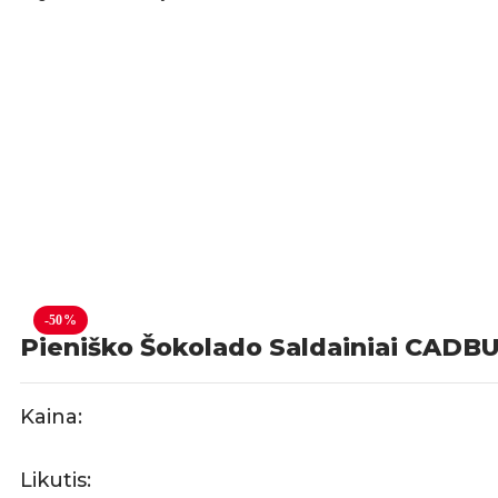
-50%
Pieniško Šokolado Saldainiai CADB
Kaina:
Likutis: