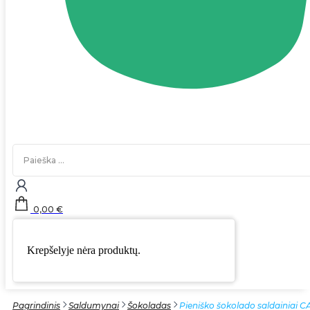
Search
...
0,00
€
Krepšelyje nėra produktų.
Pagrindinis
Saldumynai
Šokoladas
Pieniško šokolado saldainiai