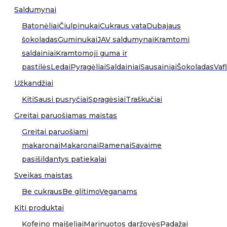
Saldumynai
Batonėliai
Čiulpinukai
Cukraus vata
Dubajaus
šokoladas
Guminukai
JAV saldumynai
Kramtomi
saldainiai
Kramtomoji guma ir
pastilės
Ledai
Pyragėliai
Saldainiai
Sausainiai
Šokoladas
Vafl
Užkandžiai
Kiti
Sausi pusryčiai
Spragėsiai
Traškučiai
Greitai paruošiamas maistas
Greitai paruošiami
makaronai
Makaronai
Ramenai
Savaime
pasišildantys patiekalai
Sveikas maistas
Be cukraus
Be glitimo
Veganams
Kiti produktai
Kofeino maišeliai
Marinuotos daržovės
Padažai