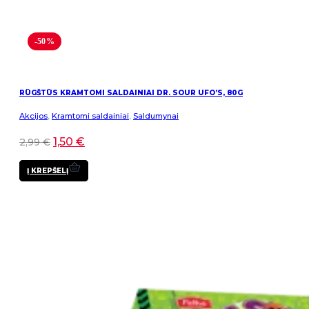
-50%
RŪGŠTŪS KRAMTOMI SALDAINIAI DR. SOUR UFO’S, 80G
Akcijos
,
Kramtomi saldainiai
,
Saldumynai
1,50
€
2,99
€
Į KREPŠELĮ