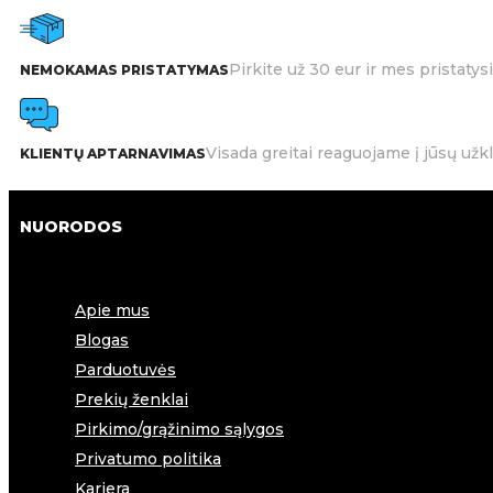
Pirkite už 30 eur ir mes pristat
NEMOKAMAS PRISTATYMAS
Visada greitai reaguojame į jūsų užk
KLIENTŲ APTARNAVIMAS
NUORODOS
Apie mus
Blogas
Parduotuvės
Prekių ženklai
Pirkimo/grąžinimo sąlygos
Privatumo politika
Karjera