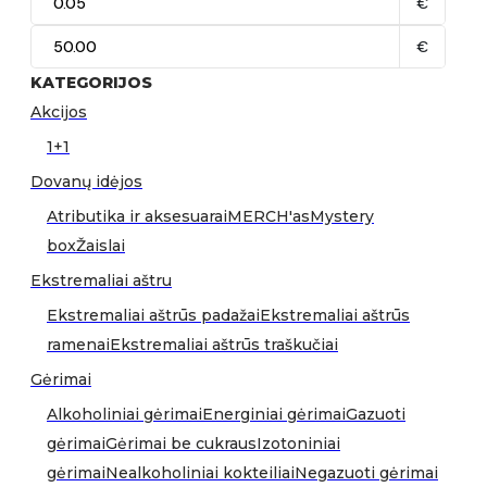
€
€
KATEGORIJOS
Akcijos
1+1
Dovanų idėjos
Atributika ir aksesuarai
MERCH'as
Mystery
box
Žaislai
Ekstremaliai aštru
Ekstremaliai aštrūs padažai
Ekstremaliai aštrūs
ramenai
Ekstremaliai aštrūs traškučiai
Gėrimai
Alkoholiniai gėrimai
Energiniai gėrimai
Gazuoti
gėrimai
Gėrimai be cukraus
Izotoniniai
gėrimai
Nealkoholiniai kokteiliai
Negazuoti gėrimai