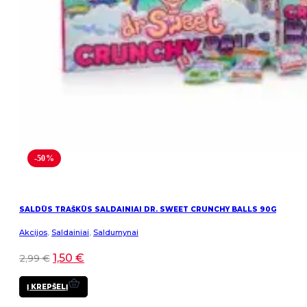
-50%
SALDŪS TRAŠKŪS SALDAINIAI DR. SWEET CRUNCHY BALLS 90G
Akcijos
,
Saldainiai
,
Saldumynai
1,50
€
2,99
€
Į KREPŠELĮ