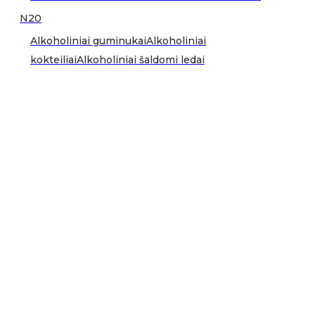
N20
Alkoholiniai guminukai
Alkoholiniai
kokteiliai
Alkoholiniai šaldomi ledai