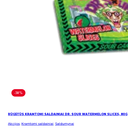
-50%
RŪGŠTŪS KRAMTOMI SALDAINIAI DR. SOUR WATERMELON SLICES, 80G
Akcijos
,
Kramtomi saldainiai
,
Saldumynai