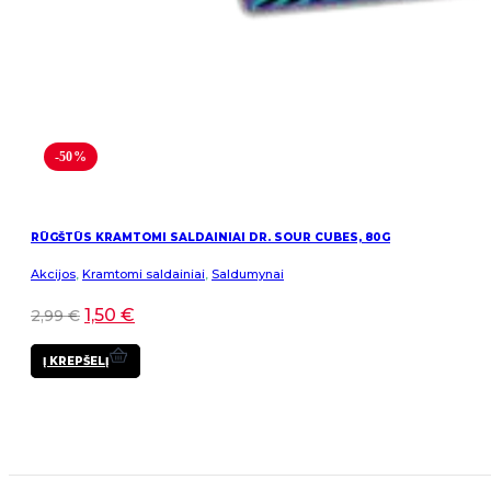
-50%
RŪGŠTŪS KRAMTOMI SALDAINIAI DR. SOUR CUBES, 80G
Akcijos
,
Kramtomi saldainiai
,
Saldumynai
1,50
€
2,99
€
Į KREPŠELĮ