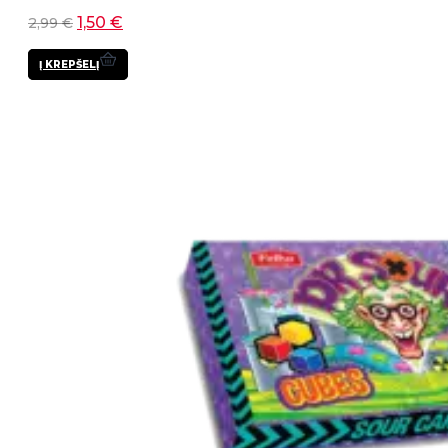
1,50
€
2,99
€
Į KREPŠELĮ