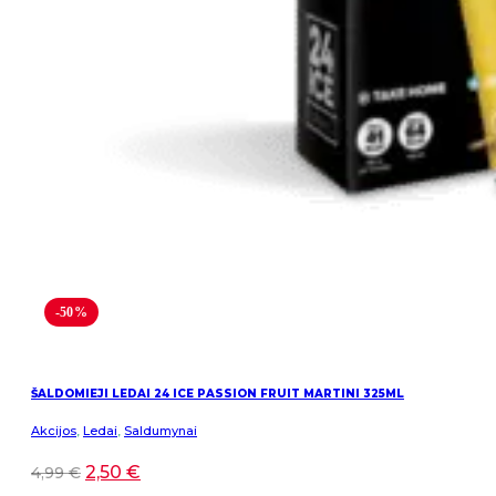
-50%
ŠALDOMIEJI LEDAI 24 ICE PASSION FRUIT MARTINI 325ML
Akcijos
,
Ledai
,
Saldumynai
2,50
€
4,99
€