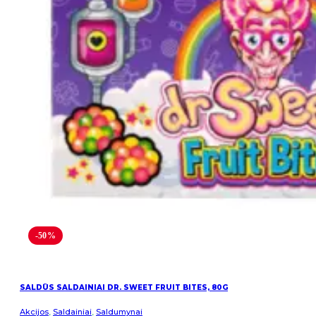
-50%
SALDŪS SALDAINIAI DR. SWEET FRUIT BITES, 80G
Akcijos
,
Saldainiai
,
Saldumynai