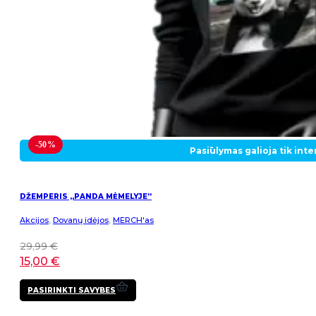
-50%
Pasiūlymas galioja tik int
DŽEMPERIS „PANDA MĖMELYJE”
Akcijos
,
Dovanų idėjos
,
MERCH'as
29,99
€
15,00
€
This
PASIRINKTI SAVYBES
product
has