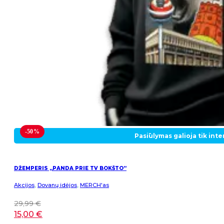
-50%
Pasiūlymas galioja tik int
DŽEMPERIS „PANDA PRIE TV BOKŠTO”
Akcijos
,
Dovanų idėjos
,
MERCH'as
29,99
€
15,00
€