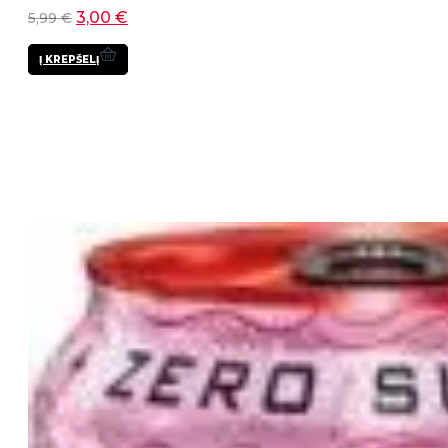
3,00
€
5,99
€
Į KREPŠELĮ