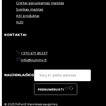
Greitai paruošiamas maistas
Sveikas maistas
Kiti produktai
N20
KONTAKTAI
+370 671 85337
info@yummy.lt
NAUJIENLAIŠKIS
PRENUMERUOTI
© 2025 FinFun.lt Visos teisės saugomos.