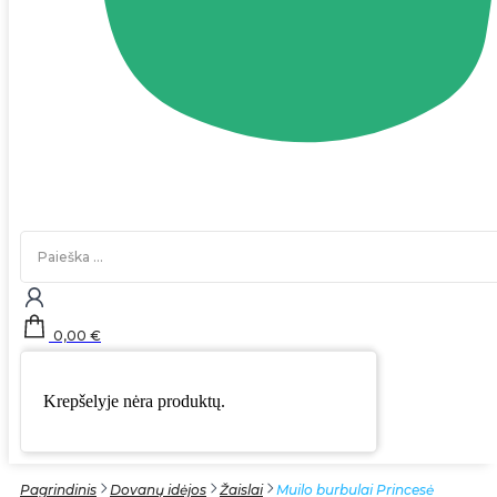
Search
...
0,00
€
Krepšelyje nėra produktų.
Pagrindinis
Dovanų idėjos
Žaislai
Muilo burbulai Princesė