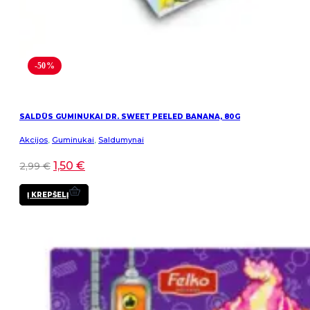
-50%
SALDŪS GUMINUKAI DR. SWEET PEELED BANANA, 80G
Akcijos
,
Guminukai
,
Saldumynai
1,50
€
2,99
€
Į KREPŠELĮ