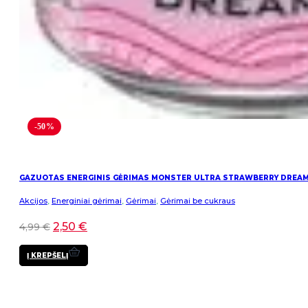
-50%
GAZUOTAS ENERGINIS GĖRIMAS MONSTER ULTRA STRAWBERRY DREA
Akcijos
,
Energiniai gėrimai
,
Gėrimai
,
Gėrimai be cukraus
2,50
€
4,99
€
Į KREPŠELĮ