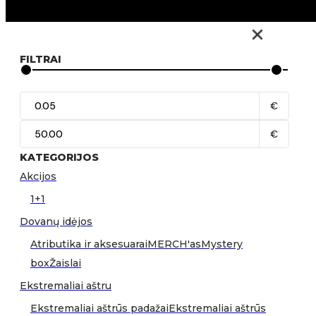
FILTRAI
€
€
KATEGORIJOS
Akcijos
1+1
Dovanų idėjos
Atributika ir aksesuarai
MERCH'as
Mystery
box
Žaislai
Ekstremaliai aštru
Ekstremaliai aštrūs padažai
Ekstremaliai aštrūs