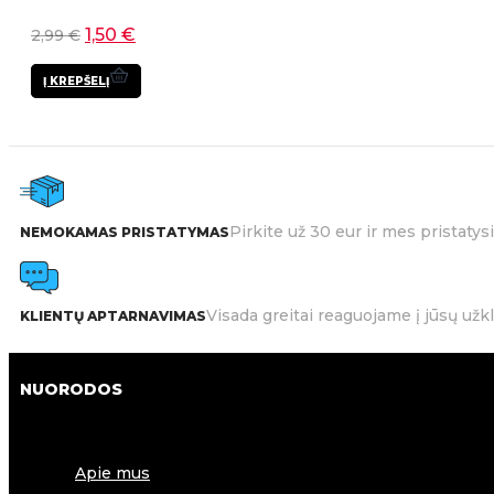
1,50
€
2,99
€
Į KREPŠELĮ
Pirkite už 30 eur ir mes pristat
NEMOKAMAS PRISTATYMAS
Visada greitai reaguojame į jūsų užk
KLIENTŲ APTARNAVIMAS
NUORODOS
Apie mus