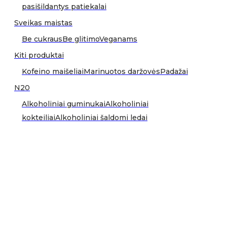
pasišildantys patiekalai
Sveikas maistas
Be cukraus
Be glitimo
Veganams
Kiti produktai
Kofeino maišeliai
Marinuotos daržovės
Padažai
N20
Alkoholiniai guminukai
Alkoholiniai
kokteiliai
Alkoholiniai šaldomi ledai