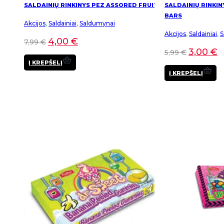
SALDAINIŲ RINKINYS PEZ ASSORED FRUIT
SALDAINIŲ RINKIN
BARS
Akcijos
,
Saldainiai
,
Saldumynai
Akcijos
,
Saldainiai
,
S
4,00
€
7,99
€
3,00
€
5,99
€
Į KREPŠELĮ
Į KREPŠELĮ