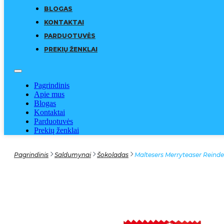
BLOGAS
KONTAKTAI
PARDUOTUVĖS
PREKIŲ ŽENKLAI
Pagrindinis
Apie mus
Blogas
Kontaktai
Parduotuvės
Prekių ženklai
Pagrindinis
Saldumynai
Šokoladas
Maltesers Merryteaser Reind