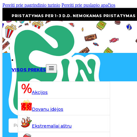
Pereiti prie pagrindinio turinio
Pereiti prie puslapio apačios
PRISTATYMAS PER 1-3 D.D. NEMOKAMAS PRISTATYMAS
VISOS PREKĖS
Akcijos
Dovanų idėjos
Search
Ekstremaliai aštru
...