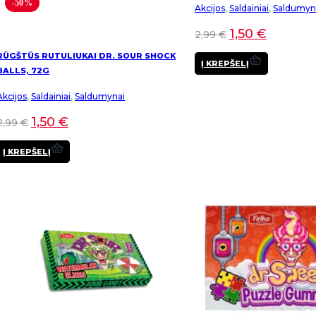
-50%
Akcijos
,
Saldainiai
,
Saldumyn
1,50
€
2,99
€
RŪGŠTŪS RUTULIUKAI DR. SOUR SHOCK
Į KREPŠELĮ
BALLS, 72G
Akcijos
,
Saldainiai
,
Saldumynai
1,50
€
2,99
€
Į KREPŠELĮ