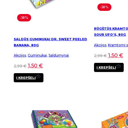
-50%
-50%
RŪGŠTŪS KRAMTOM
SOUR UFO’S, 80G
SALDŪS GUMINUKAI DR. SWEET PEELED
Akcijos
,
Kramtomi sa
BANANA, 80G
1,50
€
2,99
€
Akcijos
,
Guminukai
,
Saldumynai
1,50
€
2,99
€
Į KREPŠELĮ
Į KREPŠELĮ