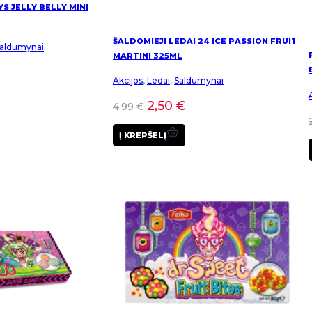
YS JELLY BELLY MINI
ŠALDOMIEJI LEDAI 24 ICE PASSION FRUIT
aldumynai
MARTINI 325ML
Akcijos
,
Ledai
,
Saldumynai
2,50
€
4,99
€
Į KREPŠELĮ