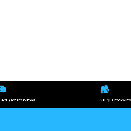
lientų aptarnavimas
Saugus mokėjim