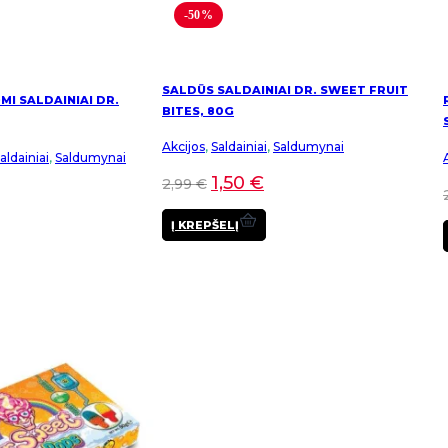
-50%
SALDŪS SALDAINIAI DR. SWEET FRUIT
I SALDAINIAI DR.
BITES, 80G
Akcijos
,
Saldainiai
,
Saldumynai
ldainiai
,
Saldumynai
1,50
€
2,99
€
Į KREPŠELĮ