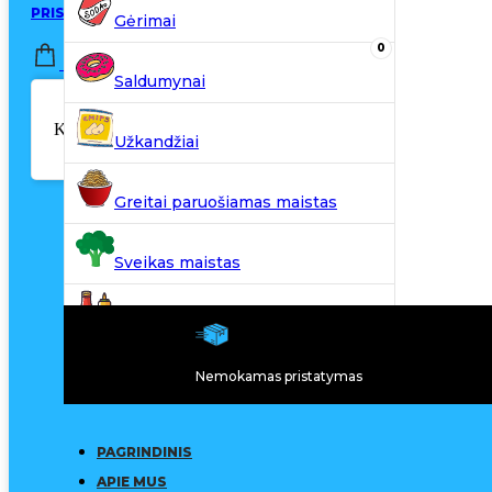
PRISIJUNGTI / REGISTRUOTIS
Gėrimai
0
0,00
€
Saldumynai
Krepšelyje nėra produktų.
Užkandžiai
Greitai paruošiamas maistas
Sveikas maistas
Kiti produktai
Nemokamas pristatymas
N20
PAGRINDINIS
APIE MUS