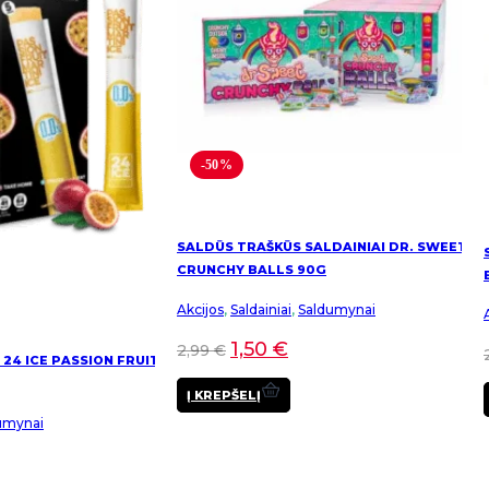
chosen
chosen
on
on
the
the
product
product
page
page
-50%
SALDŪS TRAŠKŪS SALDAINIAI DR. SWEET
CRUNCHY BALLS 90G
Akcijos
,
Saldainiai
,
Saldumynai
1,50
€
2,99
€
 24 ICE PASSION FRUIT
Į KREPŠELĮ
umynai