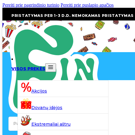
Pereiti prie pagrindinio turinio
Pereiti prie puslapio apačios
PRISTATYMAS PER 1-3 D.D. NEMOKAMAS PRISTATYMAS
VISOS PREKĖS
Akcijos
Dovanų idėjos
Search
Ekstremaliai aštru
...