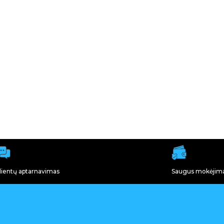
lientų aptarnavimas
Saugus mokėjim