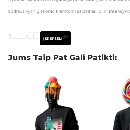
Sodraus vyšnių skonio kramtomi saldainiai, pilni intensyvi
produkto
kiekis:
Į KREPŠELĮ
Kramtomi
saldainiai
Jums Taip Pat Gali Patikti:
AIRHEADS
(CHERRY)