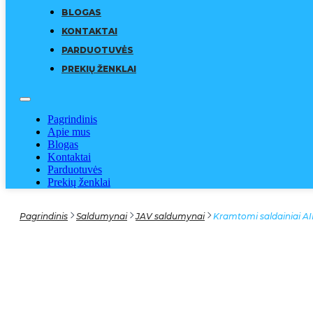
BLOGAS
KONTAKTAI
PARDUOTUVĖS
PREKIŲ ŽENKLAI
Pagrindinis
Apie mus
Blogas
Kontaktai
Parduotuvės
Prekių ženklai
Pagrindinis
Saldumynai
JAV saldumynai
Kramtomi saldainiai 