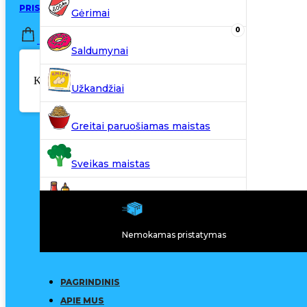
PRISIJUNGTI / REGISTRUOTIS
Gėrimai
0
0,00
€
Saldumynai
Krepšelyje nėra produktų.
Užkandžiai
Greitai paruošiamas maistas
Sveikas maistas
Kiti produktai
Nemokamas pristatymas
N20
PAGRINDINIS
APIE MUS