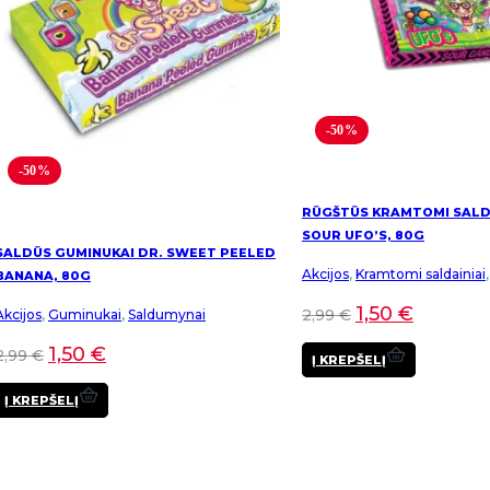
-50%
-50%
RŪGŠTŪS KRAMTOMI SALDA
SOUR UFO’S, 80G
SALDŪS GUMINUKAI DR. SWEET PEELED
Akcijos
,
Kramtomi saldainiai
BANANA, 80G
1,50
€
2,99
€
Akcijos
,
Guminukai
,
Saldumynai
1,50
€
2,99
€
Į KREPŠELĮ
Į KREPŠELĮ