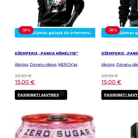
-50%
-50%
Pasiūlymas galioja tik internetu
Pasiūlymas ga
DŽEMPERIS „PANDA MĖMELYJE”
DŽEMPERIS „PAND
Akcijos
,
Dovanų idėjos
,
MERCH'as
Akcijos
,
Dovanų idė
29,99
€
29,99
€
15,00
€
15,00
€
This
PASIRINKTI SAVYBES
PASIRINKTI SAV
product
has
multiple
variants.
The
options
may
be