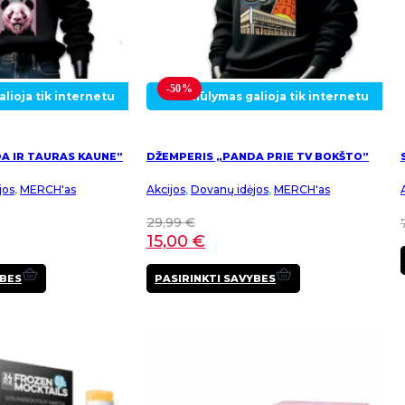
-50%
lioja tik internetu
Pasiūlymas galioja tik internetu
A IR TAURAS KAUNE”
DŽEMPERIS „PANDA PRIE TV BOKŠTO”
jos
,
MERCH'as
Akcijos
,
Dovanų idėjos
,
MERCH'as
29,99
€
15,00
€
This
This
YBES
PASIRINKTI SAVYBES
product
product
has
has
multiple
multiple
variants.
variants.
The
The
options
options
may
may
be
be