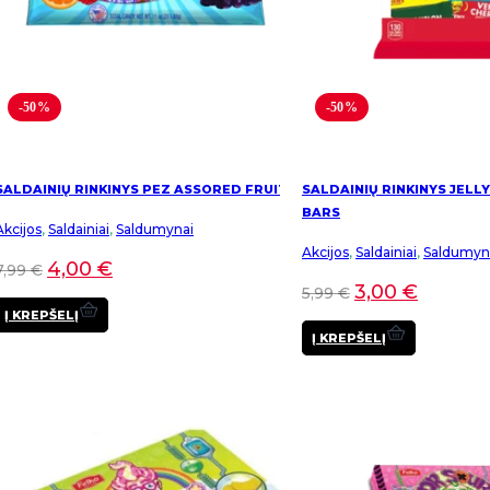
-50%
-50%
SALDAINIŲ RINKINYS PEZ ASSORED FRUIT
SALDAINIŲ RINKINYS JELLY
BARS
Akcijos
,
Saldainiai
,
Saldumynai
Akcijos
,
Saldainiai
,
Saldumyn
4,00
€
7,99
€
3,00
€
5,99
€
Į KREPŠELĮ
Į KREPŠELĮ