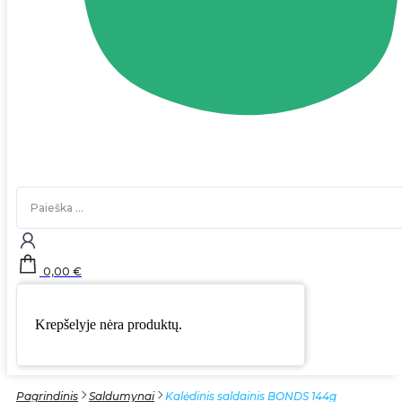
Search
...
0,00
€
Krepšelyje nėra produktų.
Pagrindinis
Saldumynai
Kalėdinis saldainis BONDS 144g