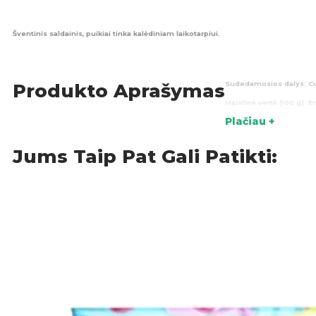
Šventinis saldainis, puikiai tinka kalėdiniam laikotarpiui.
Sudedamosios dalys:
Cu
Produkto Aprašymas
Maistinė vertė (100 g):
En
Plačiau +
Kilmės šalis:
Kinija
Jums Taip Pat Gali Patikti:
Sal
KATEGORIJOS: