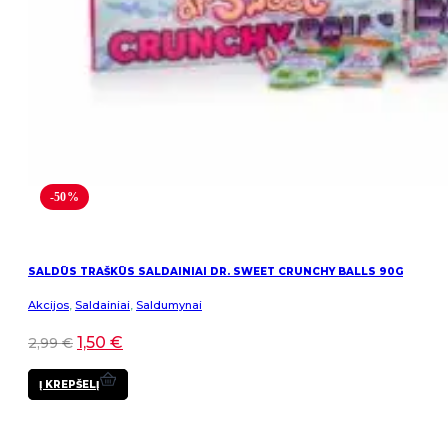
-50%
SALDŪS TRAŠKŪS SALDAINIAI DR. SWEET CRUNCHY BALLS 90G
Akcijos
,
Saldainiai
,
Saldumynai
1,50
€
2,99
€
Į KREPŠELĮ