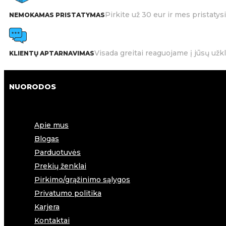
Pirkite už 30 eur ir mes pristat
NEMOKAMAS PRISTATYMAS
Visada greitai reaguojame į jūsų užk
KLIENTŲ APTARNAVIMAS
NUORODOS
Apie mus
Blogas
Parduotuvės
Prekių ženklai
Pirkimo/grąžinimo sąlygos
Privatumo politika
Karjera
Kontaktai