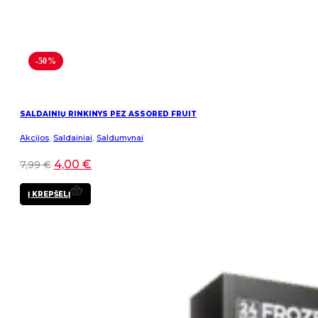
-50%
SALDAINIŲ RINKINYS PEZ ASSORED FRUIT
Akcijos
,
Saldainiai
,
Saldumynai
4,00
€
7,99
€
Į KREPŠELĮ