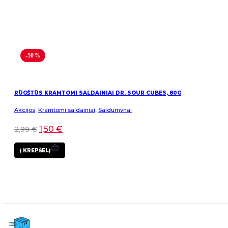
-50%
RŪGŠTŪS KRAMTOMI SALDAINIAI DR. SOUR CUBES, 80G
Akcijos
,
Kramtomi saldainiai
,
Saldumynai
1,50
€
2,99
€
Į KREPŠELĮ