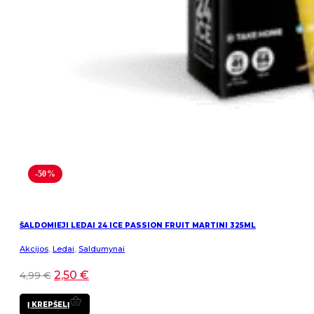
-50%
ŠALDOMIEJI LEDAI 24 ICE PASSION FRUIT MARTINI 325ML
Akcijos
,
Ledai
,
Saldumynai
2,50
€
4,99
€
Į KREPŠELĮ