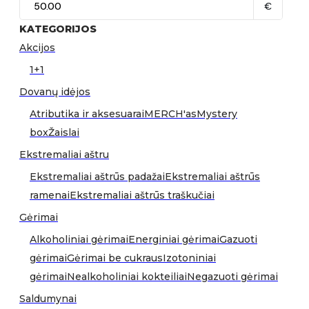
€
KATEGORIJOS
Akcijos
1+1
Dovanų idėjos
Atributika ir aksesuarai
MERCH'as
Mystery
box
Žaislai
Ekstremaliai aštru
Ekstremaliai aštrūs padažai
Ekstremaliai aštrūs
ramenai
Ekstremaliai aštrūs traškučiai
Gėrimai
Alkoholiniai gėrimai
Energiniai gėrimai
Gazuoti
gėrimai
Gėrimai be cukraus
Izotoniniai
gėrimai
Nealkoholiniai kokteiliai
Negazuoti gėrimai
Saldumynai