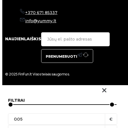
+370 671 85337
info@yummy.lt
NAUJIENLAIŠKIS
PRENUMERUOTI
© 2025 FinFun.lt Visos teisės saugomos.
FILTRAI
€