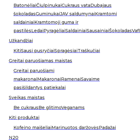
Batonėliai
Čiulpinukai
Cukraus vata
Dubajaus
šokoladas
Guminukai
JAV saldumynai
Kramtomi
saldainiai
Kramtomoji guma ir
pastilės
Ledai
Pyragėliai
Saldainiai
Sausainiai
Šokoladas
Vafl
Užkandžiai
Kiti
Sausi pusryčiai
Spragėsiai
Traškučiai
Greitai paruošiamas maistas
Greitai paruošiami
makaronai
Makaronai
Ramenai
Savaime
pasišildantys patiekalai
Sveikas maistas
Be cukraus
Be glitimo
Veganams
Kiti produktai
Kofeino maišeliai
Marinuotos daržovės
Padažai
N20