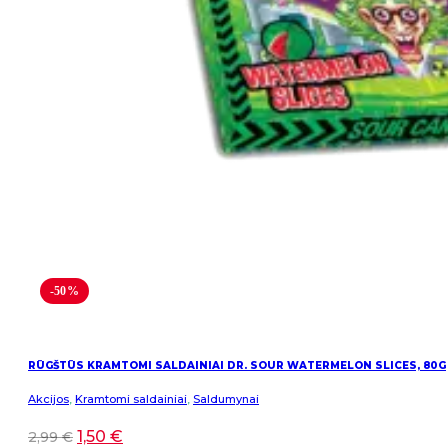
-50%
RŪGŠTŪS KRAMTOMI SALDAINIAI DR. SOUR WATERMELON SLICES, 80G
Akcijos
,
Kramtomi saldainiai
,
Saldumynai
1,50
€
2,99
€