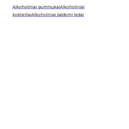
Alkoholiniai guminukai
Alkoholiniai
kokteiliai
Alkoholiniai šaldomi ledai