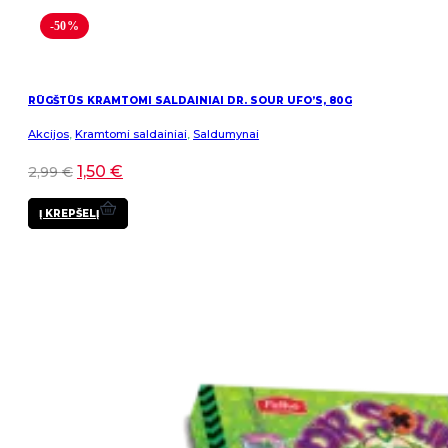
-50%
RŪGŠTŪS KRAMTOMI SALDAINIAI DR. SOUR UFO’S, 80G
Akcijos
,
Kramtomi saldainiai
,
Saldumynai
1,50
€
2,99
€
Į KREPŠELĮ