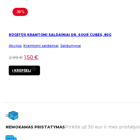
-50%
RŪGŠTŪS KRAMTOMI SALDAINIAI DR. SOUR CUBES, 80G
Akcijos
,
Kramtomi saldainiai
,
Saldumynai
1,50
€
2,99
€
Į KREPŠELĮ
Pirkite už 30 eur ir mes pristat
NEMOKAMAS PRISTATYMAS