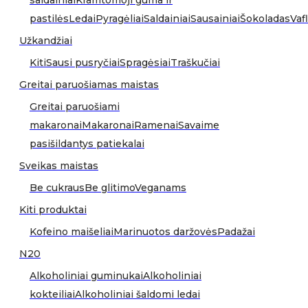
saldainiai
Kramtomoji guma ir
pastilės
Ledai
Pyragėliai
Saldainiai
Sausainiai
Šokoladas
Vafl
Užkandžiai
Kiti
Sausi pusryčiai
Spragėsiai
Traškučiai
Greitai paruošiamas maistas
Greitai paruošiami
makaronai
Makaronai
Ramenai
Savaime
pasišildantys patiekalai
Sveikas maistas
Be cukraus
Be glitimo
Veganams
Kiti produktai
Kofeino maišeliai
Marinuotos daržovės
Padažai
N20
Alkoholiniai guminukai
Alkoholiniai
kokteiliai
Alkoholiniai šaldomi ledai