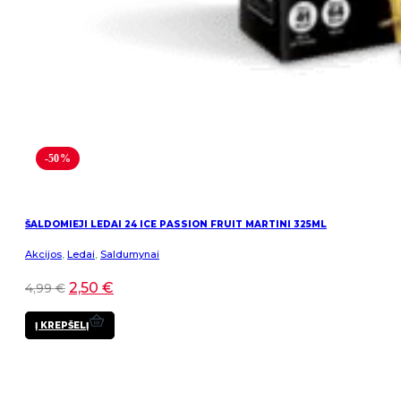
-50%
ŠALDOMIEJI LEDAI 24 ICE PASSION FRUIT MARTINI 325ML
Akcijos
,
Ledai
,
Saldumynai
2,50
€
4,99
€
Į KREPŠELĮ