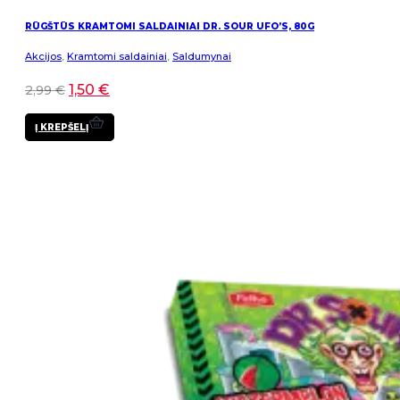
RŪGŠTŪS KRAMTOMI SALDAINIAI DR. SOUR UFO’S, 80G
Akcijos
,
Kramtomi saldainiai
,
Saldumynai
1,50
€
2,99
€
Į KREPŠELĮ