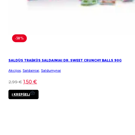
-50%
SALDŪS TRAŠKŪS SALDAINIAI DR. SWEET CRUNCHY BALLS 90G
Akcijos
,
Saldainiai
,
Saldumynai
1,50
€
2,99
€
Į KREPŠELĮ