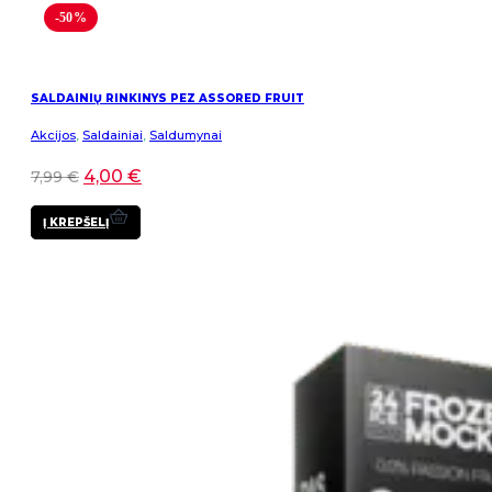
-50%
SALDAINIŲ RINKINYS PEZ ASSORED FRUIT
Akcijos
,
Saldainiai
,
Saldumynai
4,00
€
7,99
€
Į KREPŠELĮ