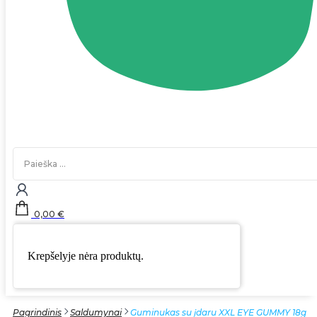
Search
...
0,00
€
Krepšelyje nėra produktų.
Pagrindinis
Saldumynai
Guminukas su įdaru XXL EYE GUMMY 18g