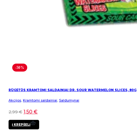
-50%
RŪGŠTŪS KRAMTOMI SALDAINIAI DR. SOUR WATERMELON SLICES, 80G
Akcijos
,
Kramtomi saldainiai
,
Saldumynai
1,50
€
2,99
€
Į KREPŠELĮ