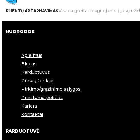
Visada greitai reaguojame į jūsų užk
KLIENTŲ APTARNAVIMAS
NUORODOS
Apie mus
Blogas
Parduotuvės
Prekių ženklai
Pirkimo/grąžinimo sąlygos
Privatumo politika
Karjera
Kontaktai
PARDUOTUVĖ