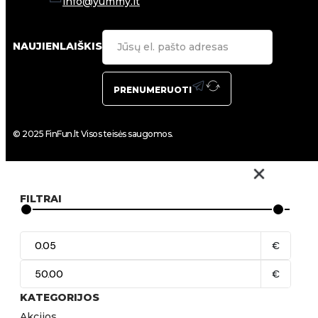
info@yummy.lt
NAUJIENLAIŠKIS
PRENUMERUOTI
© 2025 FinFun.lt Visos teisės saugomos.
FILTRAI
€
€
KATEGORIJOS
Akcijos