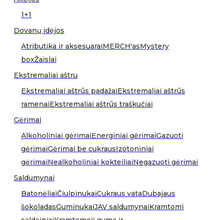
1+1
Dovanų idėjos
Atributika ir aksesuarai
MERCH'as
Mystery
box
Žaislai
Ekstremaliai aštru
Ekstremaliai aštrūs padažai
Ekstremaliai aštrūs
ramenai
Ekstremaliai aštrūs traškučiai
Gėrimai
Alkoholiniai gėrimai
Energiniai gėrimai
Gazuoti
gėrimai
Gėrimai be cukraus
Izotoniniai
gėrimai
Nealkoholiniai kokteiliai
Negazuoti gėrimai
Saldumynai
Batonėliai
Čiulpinukai
Cukraus vata
Dubajaus
šokoladas
Guminukai
JAV saldumynai
Kramtomi