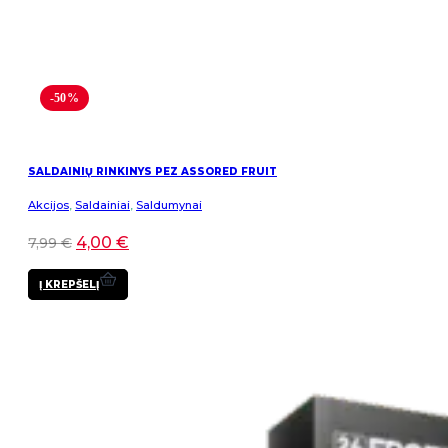
-50%
SALDAINIŲ RINKINYS PEZ ASSORED FRUIT
Akcijos
,
Saldainiai
,
Saldumynai
4,00
€
7,99
€
Į KREPŠELĮ