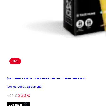
-50%
ŠALDOMIEJI LEDAI 24 ICE PASSION FRUIT MARTINI 325ML
Akcijos
,
Ledai
,
Saldumynai
2,50
€
4,99
€
Į KREPŠELĮ