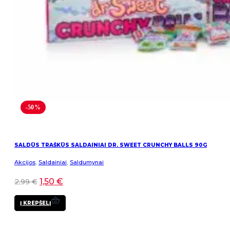
-50%
SALDŪS TRAŠKŪS SALDAINIAI DR. SWEET CRUNCHY BALLS 90G
Akcijos
,
Saldainiai
,
Saldumynai
1,50
€
2,99
€
Į KREPŠELĮ