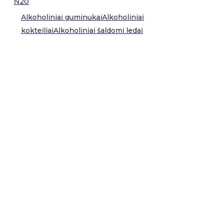
N20
Alkoholiniai guminukai
Alkoholiniai
kokteiliai
Alkoholiniai šaldomi ledai