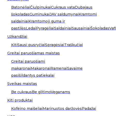
Batonėliai
Čiulpinukai
Cukraus vata
Dubajaus
šokoladas
Guminukai
JAV saldumynai
Kramtomi
saldainiai
Kramtomoji guma ir
pastilės
Ledai
Pyragėliai
Saldainiai
Sausainiai
Šokoladas
Vafl
Užkandžiai
Kiti
Sausi pusryčiai
Spragėsiai
Traškučiai
Greitai paruošiamas maistas
Greitai paruošiami
makaronai
Makaronai
Ramenai
Savaime
pasišildantys patiekalai
Sveikas maistas
Be cukraus
Be glitimo
Veganams
Kiti produktai
Kofeino maišeliai
Marinuotos daržovės
Padažai