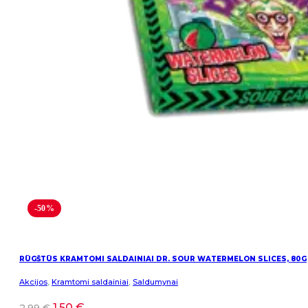
-50%
RŪGŠTŪS KRAMTOMI SALDAINIAI DR. SOUR WATERMELON SLICES, 80G
Akcijos
,
Kramtomi saldainiai
,
Saldumynai
1,50
€