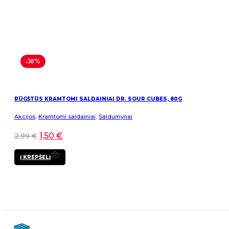
-50%
RŪGŠTŪS KRAMTOMI SALDAINIAI DR. SOUR CUBES, 80G
Akcijos
,
Kramtomi saldainiai
,
Saldumynai
1,50
€
2,99
€
Į KREPŠELĮ