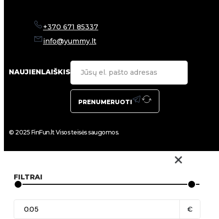
+370 671 85337
info@yummy.lt
NAUJIENLAIŠKIS
PRENUMERUOTI
© 2025 FinFun.lt Visos teisės saugomos.
FILTRAI
€