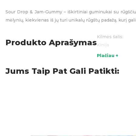
Sour Drop & Jam-Gummy – iškirtiniai guminukai su rūgščiu pa
mėlynių, kiekvienas iš jų turi unikalų rūgštų padažą, kurį g
Kilmės šalis:
Produkto Aprašymas
Kinija
Plačiau +
Sudėtis:
Jums Taip Pat Gali Patikti:
Cukrus
Gliukozės sirupas
Želatina
Rūgštingumą regul
Spalvų suteikianč
Maistiniai priedai:
Maistinė vertė (1
Energija: 343 kcal