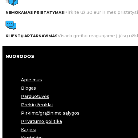
Pirkite už 30 eur ir mes pristat
NEMOKAMAS PRISTATYMAS
Visada greitai reaguojame į jūsų užk
KLIENTŲ APTARNAVIMAS
NUORODOS
Apie mus
Blogas
Parduotuvės
Prekių ženklai
Pirkimo/grąžinimo sąlygos
Privatumo politika
Karjera