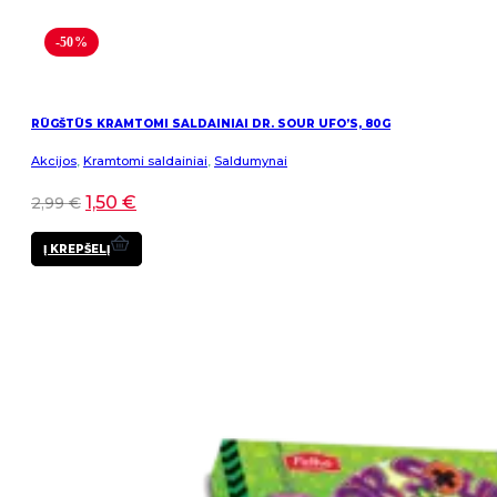
-50%
RŪGŠTŪS KRAMTOMI SALDAINIAI DR. SOUR UFO’S, 80G
Akcijos
,
Kramtomi saldainiai
,
Saldumynai
1,50
€
2,99
€
Į KREPŠELĮ