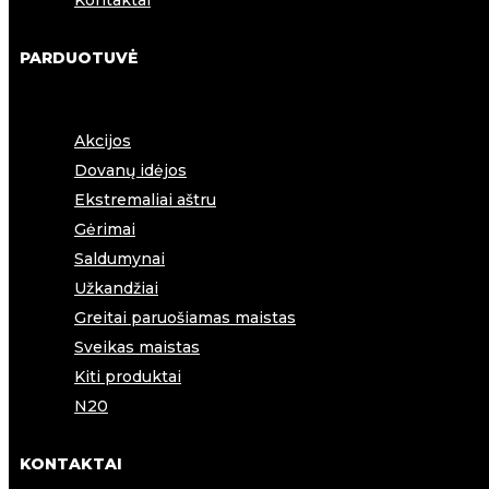
Kontaktai
PARDUOTUVĖ
Akcijos
Dovanų idėjos
Ekstremaliai aštru
Gėrimai
Saldumynai
Užkandžiai
Greitai paruošiamas maistas
Sveikas maistas
Kiti produktai
N20
KONTAKTAI