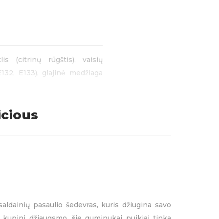
s (citrinų rūgštis), vaisių
E132, E133), glajinė medžiaga
Haribo
REKIŲ ŽENKLAI:
SKONIO
icious
ldainių pasaulio šedevras, kuris džiugina savo
r kupini džiaugsmo, šie guminukai puikiai tinka