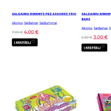
SALDAINIŲ RINKINYS PEZ ASSORED FRUIT
SALDAINIŲ RINKIN
BARS
Akcijos
,
Saldainiai
,
Saldumynai
Akcijos
,
Saldainiai
,
S
4,00
€
7,99
€
3,00
€
5,99
€
Į KREPŠELĮ
Į KREPŠELĮ