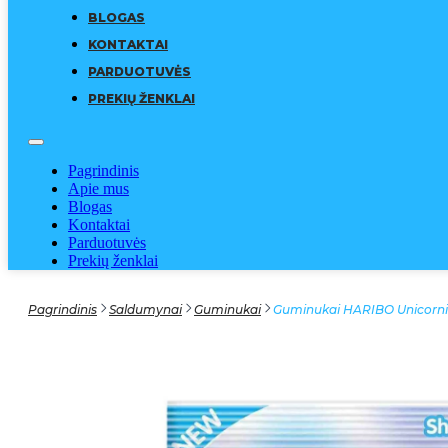
BLOGAS
KONTAKTAI
PARDUOTUVĖS
PREKIŲ ŽENKLAI
Pagrindinis
Apie mus
Blogas
Kontaktai
Parduotuvės
Prekių ženklai
Pagrindinis
Saldumynai
Guminukai
Guminukai HARIBO Unicornil