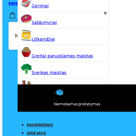
PRISIJUNGTI / REGISTRUOTIS
Gėrimai
0
0,00
€
Saldumynai
Krepšelyje nėra produktų.
Užkandžiai
Greitai paruošiamas maistas
Sveikas maistas
Kiti produktai
Nemokamas pristatymas
N20
PAGRINDINIS
APIE MUS