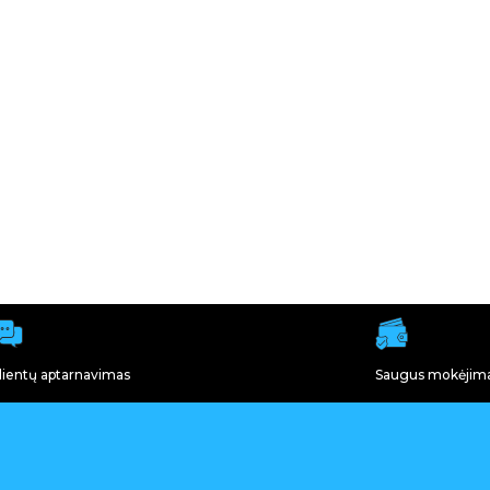
lientų aptarnavimas
Saugus mokėjim