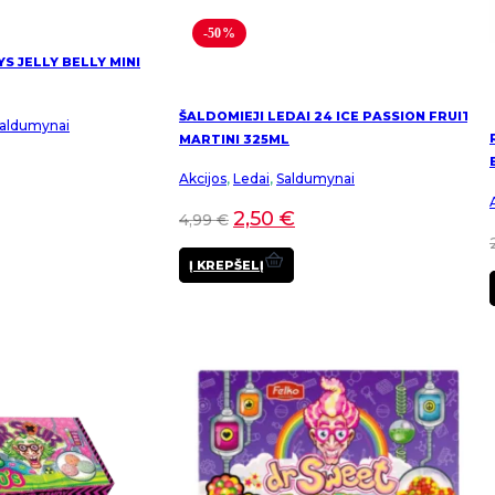
-50%
YS JELLY BELLY MINI
ŠALDOMIEJI LEDAI 24 ICE PASSION FRUIT
aldumynai
MARTINI 325ML
Akcijos
,
Ledai
,
Saldumynai
2,50
€
4,99
€
Į KREPŠELĮ