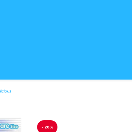
icious
- 20%