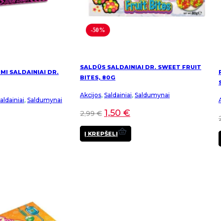
-50%
SALDŪS SALDAINIAI DR. SWEET FRUIT
I SALDAINIAI DR.
BITES, 80G
Akcijos
,
Saldainiai
,
Saldumynai
ldainiai
,
Saldumynai
1,50
€
2,99
€
Į KREPŠELĮ