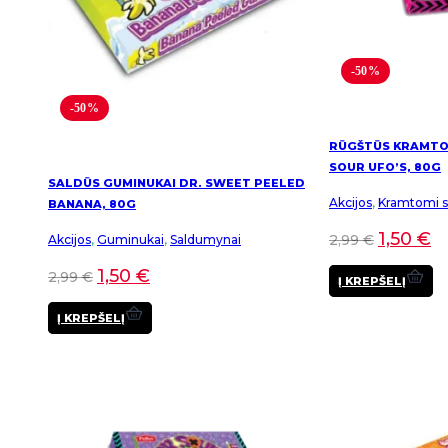
-50%
-50%
RŪGŠTŪS KRAMTOM
SOUR UFO’S, 80G
SALDŪS GUMINUKAI DR. SWEET PEELED
Akcijos
,
Kramtomi sa
BANANA, 80G
1,50
€
2,99
€
Akcijos
,
Guminukai
,
Saldumynai
1,50
€
2,99
€
Į KREPŠELĮ
Į KREPŠELĮ