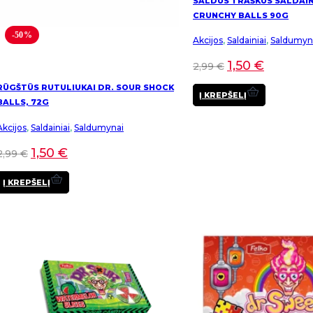
SALDŪS TRAŠKŪS SALDAIN
CRUNCHY BALLS 90G
-50%
Akcijos
,
Saldainiai
,
Saldumyn
1,50
€
2,99
€
RŪGŠTŪS RUTULIUKAI DR. SOUR SHOCK
Į KREPŠELĮ
BALLS, 72G
Akcijos
,
Saldainiai
,
Saldumynai
1,50
€
2,99
€
Į KREPŠELĮ